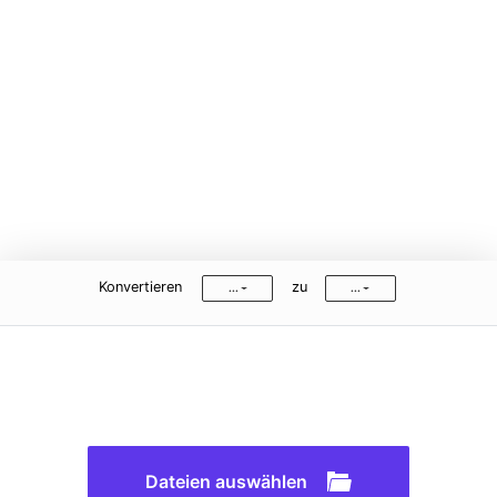
Zu allen Funktionen >
Konvertieren
zu
...
...
Dateien auswählen