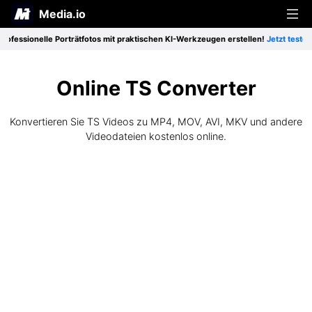
Media.io
fessionelle Porträtfotos mit praktischen KI-Werkzeugen erstellen!
Jetzt testen>>
Produkte
Lösung
Beliebte Werkzeuge
Online TS Converter
Ressourcen
Besondere Funktionen
Konvertieren Sie TS Videos zu MP4, MOV, AVI, MKV und andere
Video-Werkzeuge
Videodateien kostenlos online.
Preise
Heiße Tipps
Freiberufliche Tätigkeit
Audio-Werkzeuge
Tipps & Tricks
Soziale Medien
Foto-Werkzeuge
Anmelden
Registrieren
Bessere Nutzung
Gestaltung
Zu allen Produkten >
An alle Tipps >
Bildung