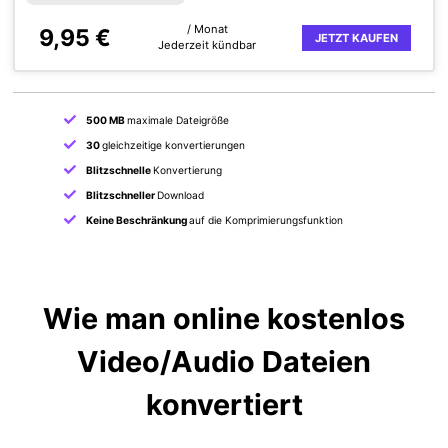
/ Monat
9,95 €
JETZT KAUFEN
Jederzeit kündbar
500 MB
maximale Dateigröße
30
gleichzeitige konvertierungen
Blitzschnelle
Konvertierung
Blitzschneller
Download
Keine Beschränkung
auf die Komprimierungsfunktion
Wie man online kostenlos
Video/Audio Dateien
konvertiert