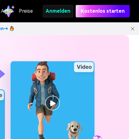
API
Preise
Anmelden
Kostenlos starten
ten→