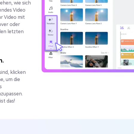
sehen, wie sich
kendes Video
r Video mit
over oder
den letzten
n.
ind, klicken
he, um die
s
nzupassen.
ist das!