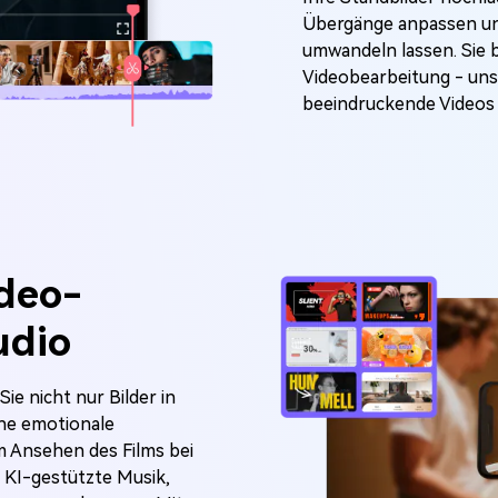
Übergänge anpassen un
umwandeln lassen. Sie 
Videobearbeitung - unse
beeindruckende Videos 
ideo-
udio
e nicht nur Bilder in
ine emotionale
m Ansehen des Films bei
r KI-gestützte Musik,