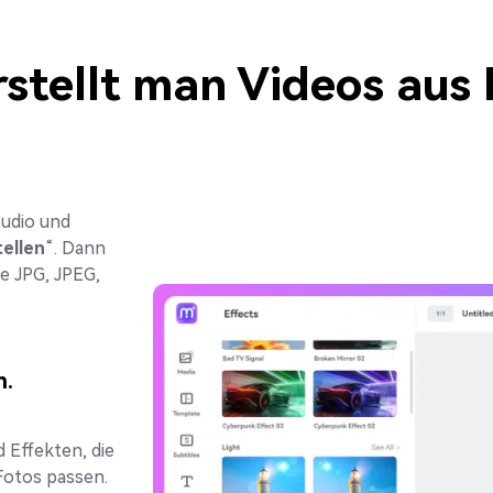
rstellt man Videos aus 
tudio und
tellen
“. Dann
ie JPG, JPEG,
n.
 Effekten, die
Fotos passen.