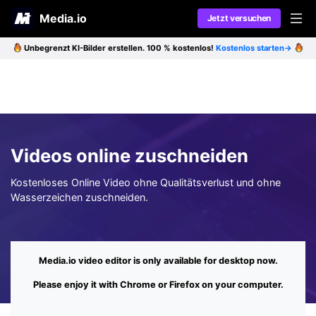
Media.io
Jetzt versuchen
Unbegrenzt KI-Bilder erstellen. 100 % kostenlos!
Kostenlos starten→
AI-Werkzeuge
Produkte
AI-Video
AI-Effekte
AI-Bild
AI-Videoassistent
Videos online zuschneiden
AI-Audio
Ressourcen
AI-Videoeditor
AI-Videoeffekte
Kostenloses Online Video ohne Qualitätsverlust und ohne
AI-Bild
Preisbildung
AI-Bildeffekte
Unterstützte AI-Modelle
Wasserzeichen zuschneiden.
AI-Audio
Beliebt
Veo3
Benutzerhandbuch
Neuigkeiten
Mehr Lösungen finden >>
Media.io video editor is only available for desktop now.
Please enjoy it with Chrome or Firefox on your computer.
Anmelden
FAQs
Kontakt