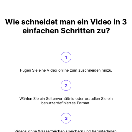
Erstellen mit AI
Tipps
Wie schneidet man ein Video in 3
einfachen Schritten zu?
Neueste Beiträge
Mehr lesen >>
1
Fügen Sie eine Video online zum zuschneiden hinzu.
2
Wählen Sie ein Seitenverhältnis oder erstellen Sie ein
benutzerdefiniertes Format.
3
Videos ohne Wasserzeichen speichern und herunterladen.