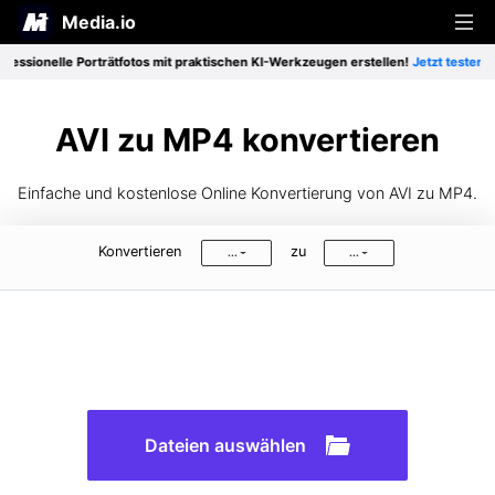
Media.io
sionelle Porträtfotos mit praktischen KI-Werkzeugen erstellen!
Jetzt testen>>
📸
Produkte
Lösung
Beliebte Werkzeuge
AVI zu MP4 konvertieren
Ressourcen
Besondere Funktionen
Einfache und kostenlose Online Konvertierung von AVI zu MP4.
Video-Werkzeuge
Preise
Heiße Tipps
Konvertieren
zu
Freiberufliche Tätigkeit
...
...
Audio-Werkzeuge
Tipps & Tricks
Soziale Medien
Foto-Werkzeuge
Anmelden
Registrieren
Bessere Nutzung
Gestaltung
Zu allen Produkten >
An alle Tipps >
Dateien auswählen
Bildung