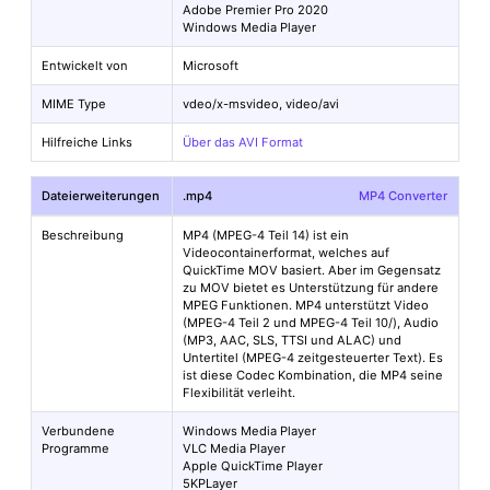
Adobe Premier Pro 2020
Windows Media Player
Entwickelt von
Microsoft
MIME Type
vdeo/x-msvideo, video/avi
Hilfreiche Links
Über das AVI Format
Dateierweiterungen
.mp4
MP4 Converter
Beschreibung
MP4 (MPEG-4 Teil 14) ist ein
Videocontainerformat, welches auf
QuickTime MOV basiert. Aber im Gegensatz
zu MOV bietet es Unterstützung für andere
MPEG Funktionen. MP4 unterstützt Video
(MPEG-4 Teil 2 und MPEG-4 Teil 10/
), Audio
(MP3, AAC, SLS, TTSI und ALAC) und
Untertitel (MPEG-4 zeitgesteuerter Text). Es
ist diese Codec Kombination, die MP4 seine
Flexibilität verleiht.
Verbundene
Windows Media Player
Programme
VLC Media Player
Apple QuickTime Player
5KPLayer