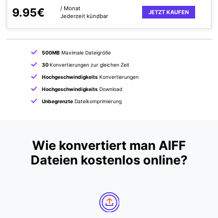
/ Monat
9.95€
JETZT KAUFEN
Jederzeit kündbar
500MB
Maximale Dateigröße
30
Konvertierungen zur gleichen Zeit
Hochgeschwindigkeits
Konvertierungen
Hochgeschwindigkeits
Download
Unbegrenzte
Dateikomprimierung
Wie konvertiert man AIFF
Dateien kostenlos online?