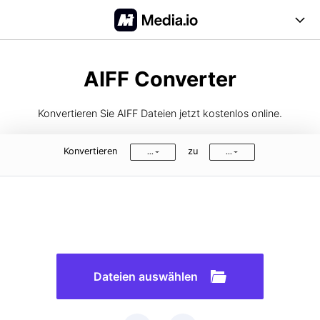
Online Tools
AIFF Converter
Desktop Tool
Konvertieren Sie AIFF Dateien jetzt kostenlos online.
Abo-Optionen
Konvertieren
zu
...
...
Blog
Support
Anmelden
Registrieren
FAQs
Anleitung
Dateien auswählen
Unterstützte Formate