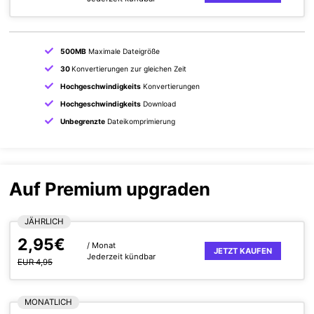
500MB
Maximale Dateigröße
30
Konvertierungen zur gleichen Zeit
Hochgeschwindigkeits
Konvertierungen
Hochgeschwindigkeits
Download
Unbegrenzte
Dateikomprimierung
Auf Premium upgraden
JÄHRLICH
2,95€
/ Monat
JETZT KAUFEN
Jederzeit kündbar
EUR 4,95
MONATLICH