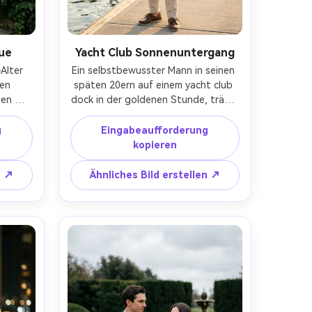
gue
Yacht Club Sonnenuntergang
Alter 
Ein selbstbewusster Mann in seinen 
en 
späten 20ern auf einem yacht club 
en 
dock in der goldenen Stunde, trägt 
ssing-
ein weißes Leinenhemd, einen 
ock, 
marineblauen blazer über den 
g
Eingabeaufforderung
 hält 
Schultern drapiert, eine 
kopieren
iches 
maßgeschneiderte beige Hose, 
etik, 
Bootsschuhe, subtiler wind im Haar, 
n ↗
Ähnliches Bild erstellen ↗
35mm 
Segelboote und ruhiges Wasser 
licher 
bokeh hinten, aufgenommen auf 
sch, 
Sony A1, 85mm f/1.4, Taille-up-
rner, 
Porträt, warmes Felgenlicht, 
k-AR 
fotorealistisch, saubere highlights, 
zurückhaltende Luxus-Atmosphäre-
AR 4:5