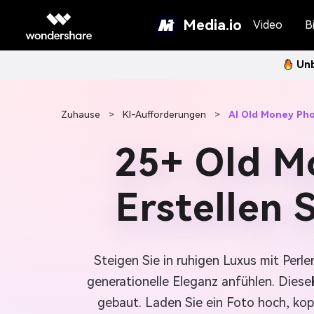
Media.io
Video
Bi
Unb
Zuhause
>
KI-Aufforderungen
>
AI Old Money Ph
25+ Old M
Erstellen 
Steigen Sie in ruhigen Luxus mit Per
generationelle Eleganz anfühlen. Diese
gebaut. Laden Sie ein Foto hoch, kop