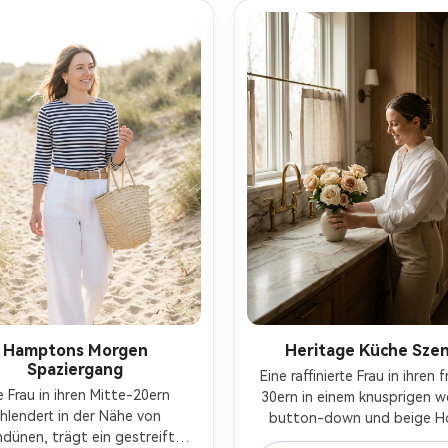
ealistisch, vintage lifestyle 
Porträt, cremiges bokeh,
ualität, subtiles Filmkorn-AR 
fotorealistisch, redaktionel
4:5
Nachtstimmung, ruhiges L
Styling-AR 4:5
Hamptons Morgen
Heritage Küche Sze
Spaziergang
Eine raffinierte Frau in ihren f
e Frau in ihren Mitte-20ern 
30ern in einem knusprigen we
hlendert in der Nähe von 
button-down und beige Ho
dünen, trägt ein gestreiftes 
Haare ordentlich zurück