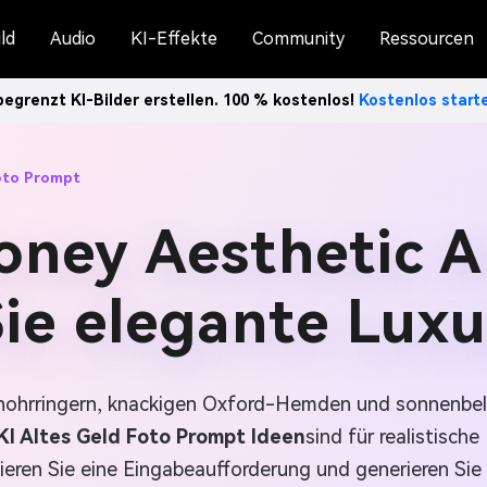
ld
Audio
KI-Effekte
Community
Ressourcen
egrenzt KI-Bilder erstellen. 100 % kostenlos!
Kostenlos star
oto Prompt
oney Aesthetic A
Sie elegante Lux
lenohrringern, knackigen Oxford-Hemden und sonnenbel
KI Altes Geld Foto Prompt Ideen
sind für realistisch
ieren Sie eine Eingabeaufforderung und generieren Sie 