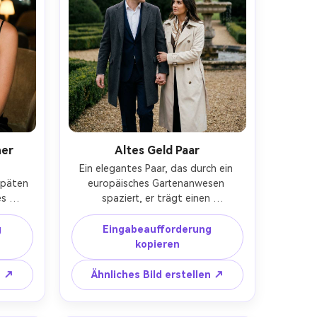
ner
Altes Geld Paar
Ein elegantes Paar, das durch ein 
späten 
europäisches Gartenanwesen 
s 
spaziert, er trägt einen 
erlen, 
marineblauen Anzug mit Kaschmir-
 hält 
Mantel, sie trägt einen 
g
Eingabeaufforderung
 einer 
cremefarbenen trench und einen 
kopieren
arme 
Seidenschal, Hände halten, weiches 
ichen 
bewölktes Tageslicht, geschnittene 
n ↗
Ähnliches Bild erstellen ↗
Leica 
Hecken und Steinbrunnen hinter, 
ahme-
aufgenommen auf Canon EOS R5, 35 