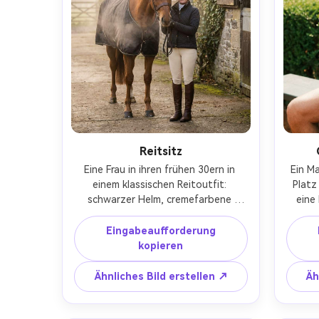
Farbbewertung-AR 4:5
Reitsitz
Eine Frau in ihren frühen 30ern in 
Ein M
einem klassischen Reitoutfit: 
Platz
schwarzer Helm, cremefarbene 
eine
Hose, braune Lederstiefel, 
Str
gesteppte Jacke, neben einem 
short
Eingabeaufforderung
gepflegten Kastanienpferd in einem 
beil
kopieren
Steinstall stehen, früher 
Tag
Morgennebel, weiches diffuses 
Ähnliches Bild erstellen ↗
Äh
Licht, aufgenommen auf Canon EOS 
aufgen
R6, 70-200mm f/2.8, 
63 