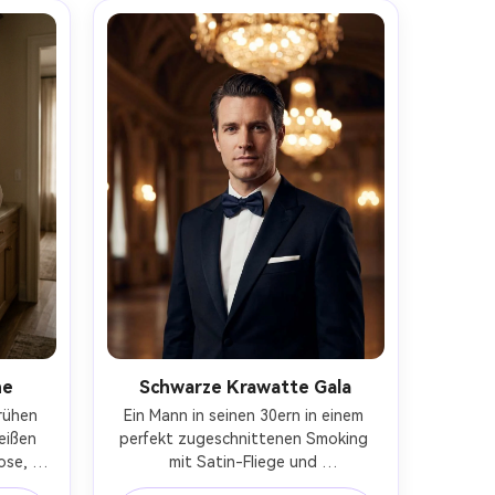
 
mm f/1.4, Ganzkörper offen, 
le 
filmischer Realismus, gedämpfte 
uxus-
Töne, subtile Filmkörner, zeitlose 
Romantik-AR 4:5
ne
Schwarze Krawatte Gala
rühen 
Ein Mann in seinen 30ern in einem 
ißen 
perfekt zugeschnittenen Smoking 
se, 
mit Satin-Fliege und 
 
Taschenquadrat, steht unter 