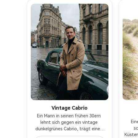
Ganzkörperporträt, filmischer 
fotor
Realismus, natürliche Texturen, old 
Farbq
money Country Elegance-AR 4:5
Vintage Cabrio
Ein Mann in seinen frühen 30ern 
Ein
lehnt sich gegen ein vintage 
sc
dunkelgrünes Cabrio, trägt einen 
Küsten
braunen Trenchcoat, schwarzen 