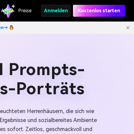
API
Preise
Anmelden
Kostenlos starten
ten→
I Prompts-
us-Porträts
euchteten Herrenhäusern, die sich wie
e Ergebnisse und sozialbereites Ambiente
es sofort. Zeitlos, geschmackvoll und