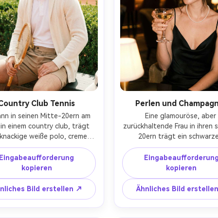
Country Club Tennis
Perlen und Champag
ann in seinen Mitte-20ern am 
Eine glamouröse, aber 
 in einem country club, trägt 
zurückhaltende Frau in ihren 
 knackige weiße polo, creme 
20ern trägt ein schwarze
ickjacke, maßgeschneiderte 
Seidenkleid, einzelne Strang P
s, hält einen Tennisschläger 
natürliches tauiges Make-up,
Eingabeaufforderung
Eingabeaufforderun
äufig, helles, aber weiches 
ein Coupé-Glas Champagner in
kopieren
kopieren
eslicht, grüne Hecken und 
dunklen Luxushotellounge, w
Lehmplatzhintergrund, 
schwache Beleuchtung mit we
nliches Bild erstellen ↗
Ähnliches Bild erstelle
ommen auf Fujifilm GFX 100S, 
highlights, aufgenommen auf 
mm f/2.8, offenes Porträt, 
SL2, 50mm f/1.4, Nahaufn