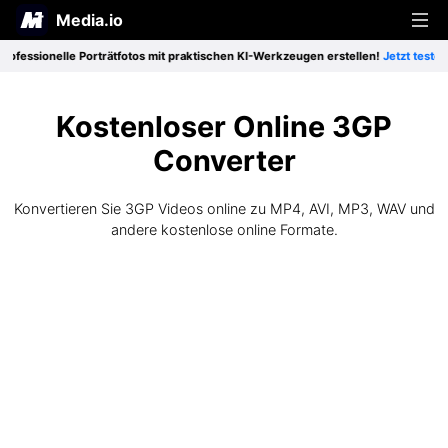
Media.io
essionelle Porträtfotos mit praktischen KI-Werkzeugen erstellen!
Jetzt testen>>
Produkte
Lösung
Beliebte Werkzeuge
Kostenloser Online 3GP
Converter
Ressourcen
Besondere Funktionen
Video-Werkzeuge
Preise
Konvertieren Sie 3GP Videos online zu MP4, AVI, MP3, WAV und
Heiße Tipps
Freiberufliche Tätigkeit
andere kostenlose online Formate.
Audio-Werkzeuge
Tipps & Tricks
Soziale Medien
Foto-Werkzeuge
Anmelden
Registrieren
Bessere Nutzung
Gestaltung
Zu allen Produkten >
An alle Tipps >
Bildung