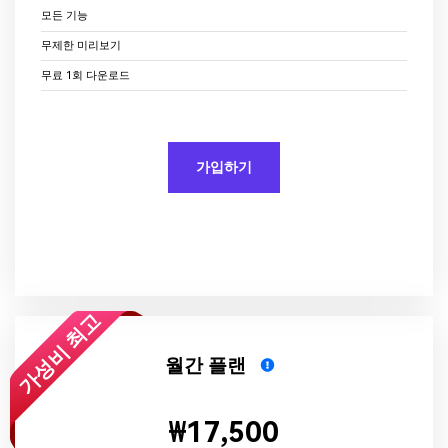
인물 사진을 사실적인 말하는
모든 기능
온라인 잡음 제거 도구
아바타 애니메이션으로 만들
로그인
가입하기
무제한 미리보기
기
사운드 강화 프로그램
무료 1회 다운로드
AI 배경 제거기
더 알아보기 >
워터마크 리무버
가입하기
사진을 동영상으로
NEW
AI 포옹 비디오 생성기
AI 키스 비디오 생성기
NEW
가성비 최고
AI 젠더 스왑
NEW
월간 플랜
AI 나이 얼굴 변화 필터
NEW
AI 이미지 업스케일러
₩17,500