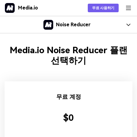
Media.io
무료 사용하기
AI 동영상 생성기
Noise Reducer
제품
기능
Media.io Noise Reducer 플랜
인기 제품
툴
관련 정보
선택하기
오디오 배경소음 제거
인기 툴
AI 인물사진 합성
솔루션
How To
동영상 노이즈 제거
셀카를 전문적이거나 창의적
구매하기
비디오 툴
인기 제품
인 인물 사진으로 변환하세요.
리소스
온라인 배경 소음 제거
오디오 툴
팟캐스트 배경소음 제거
프리랜서
이미지 툴
팁스
영상 잡음 제거
무료 계정
교사를 위한 노이즈 제거
플랜 및 가격
소셜 미디어
AI 동영상 생성기
팁 & 트릭
오디오 품질 향상
모든 제품>
텍스트와 이미지로 AI 동영상
디자인
을 만드세요.
도움
$0
교육
제품 추천
모든 팁 >
온라인으로 시작하기
모든 기능 >
AI 말하는 사진
핸드폰 소음 제거 앱