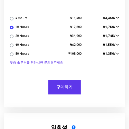
AI 증명사진 만들기
HOT
보컬 리무버
4 Hours
₩3,350/hr
₩13,400
10 Hours
₩1,750/hr
₩17,500
ai 노래 만들기
NEW
20 Hours
₩1,745/hr
₩34,900
노이즈 제거
40 Hours
₩1,550/hr
₩62,000
80 Hours
₩1,350/hr
₩108,000
AI 노래 커버
맞춤 솔루션을 원하시면 문의해주세요
연예인 음성 생성기
NEW
NSFW AI 이미지 생성기
NEW
구매하기
AI 헨타이 이미지 생성기
NEW
무료 온라인 편집기
무료 AI 동영상 생성기
일회성