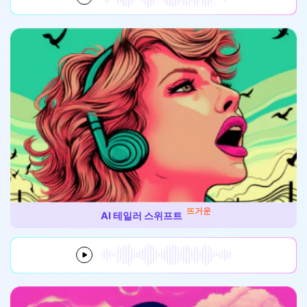
뜨거운
AI 테일러 스위프트