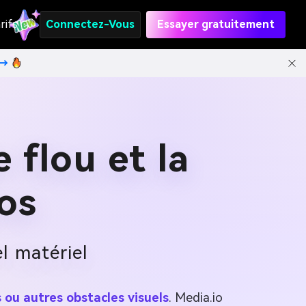
rifs
Connectez-Vous
Essayer gratuitement
t→
e flou et la
os
el matériel
s ou autres obstacles visuels
. Media.io