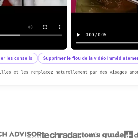
er les conseils
Supprimer le flou de la vidéo immédiateme
illes et les remplacez naturellement par des visages ano