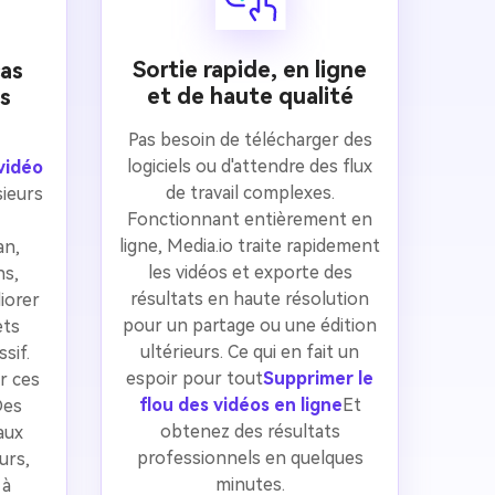
Sortie rapide, en ligne
as
et de haute qualité
ls
Pas besoin de télécharger des
logiciels ou d'attendre des flux
 vidéo
de travail complexes.
sieurs
Fonctionnant entièrement en
ligne, Media.io traite rapidement
an,
les vidéos et exporte des
ns,
résultats en haute résolution
liorer
pour un partage ou une édition
ets
ultérieurs. Ce qui en fait un
sif.
espoir pour tout
Supprimer le
r ces
flou des vidéos en ligne
Et
Des
obtenez des résultats
aux
professionnels en quelques
urs,
minutes.
 à