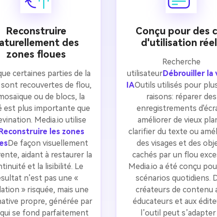
Reconstruire
Conçu pour des c
aturellement des
d'utilisation rée
zones floues
Recherche
ue certaines parties de la
utilisateur
Débrouiller la
 sont recouvertes de flou,
IA
Outils utilisés pour plu
mosaïque ou de blocs, la
raisons: réparer des
é est plus importante que
enregistrements d'écr
evination. Media.io utilise
améliorer de vieux pla
Reconstruire les zones
clarifier du texte ou amé
es
De façon visuellement
des visages et des obj
ente, aidant à restaurer la
cachés par un flou exces
tinuité et la lisibilité. Le
Media.io a été conçu pou
ésultat n’est pas une «
scénarios quotidiens. 
lation » risquée, mais une
créateurs de contenu 
native propre, générée par
éducateurs et aux édite
, qui se fond parfaitement
l’outil peut s’adapter