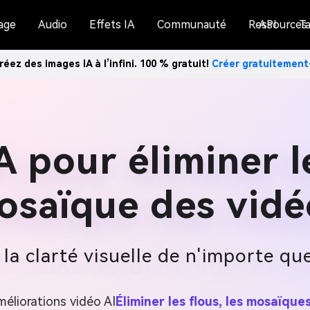
age
Audio
Effets IA
Communauté
Ressources
API
Ta
réez des images IA à l’infini. 100 % gratuit!
Créer gratuitemen
IA pour éliminer l
osaïque des vidé
la clarté visuelle de n'importe qu
méliorations vidéo AI
Éliminer les flous, les mosaïque