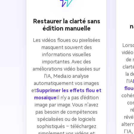
Restaurer la clarté sans
n
édition manuelle
Les vidéos floues ou pixelisées
Lorsq
masquent souvent des
vidéo
informations visuelles
de 
importantes. Avec des
clart
améliorations vidéo basées sur
la d
l'IA, Media.io analyse
l'IA
automatiquement vos images
flou
et
Supprimer les effets flou et
cohér
mosaïque
Il n'y a pas d'édition
con
image par image. Vous n’avez
r
pas besoin de compétences
révé
spécialisées ou de logiciels
alter
sophistiqués – téléchargez
l’IA
simplement vos vidéos et