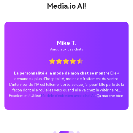
Media.io AI!
Mike T.
Amoureux des chats
La personnalité à la mode de mon chat se montre!
Elle «
demande » plus d’hospitalité, moins de frottement du ventre.
L’interview de l’IA est tellement précise que j’ai peur! Elle parle de la
façon dont elle roule les yeux quand elle va chez le vétérinaire...
Exactement! Utilisé
Modèle d'entretien avec chat AI
-Ça marche bien.