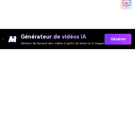
Générateur de vidéos IA
Générer
Générez facilement des vidéos à partir de texte ou d’images
Collez Vos Invites Maintenant →
Évaluation de Qualité des Outils En Ligne
Media.io :
4.7 (162,357 Votes)
Générateur de Vidéo
Générateur d’Images