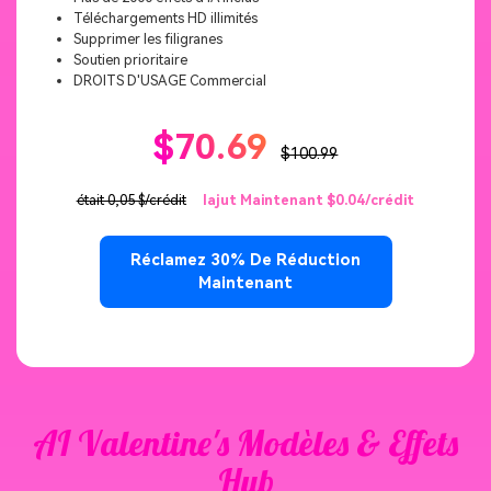
Téléchargements HD illimités
Supprimer les filigranes
Soutien prioritaire
DROITS D'USAGE Commercial
$70.69
$100.99
était 0,05 $/crédit
lajut Maintenant $0.04/crédit
Réclamez 30% De Réduction
Maintenant
AI Valentine's Modèles & Effets
Hub