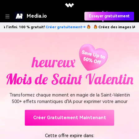
Media.io
Essayer gratuitement
ent→
Créez des images IA à l’infini. 100 % gratuit!
Créer gratuitement
heureux
Mois de Saint Valentin
Transformez chaque moment en magie de la Saint-Valentin
500+ effets romantiques d'IA pour exprimer votre amour
Créer Gratuitement Maintenant
Cette offre expire dans: