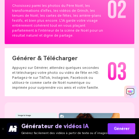
02
Choisissez parmi les photos du Père Noël, les
transformations d'elfes, les vidéos de Grinch, les
tenues de Noël, les cartes de fêtes, les arrière-plans
festifs, et bien plus encore. L'IA garde votre visage
entièrement cohérent tout en vous plaçant
parfaitement à l'intérieur de la scène de Noël pour un
résultat naturel et digne de partage.
Générer & Télécharger
03
Appuyez sur Générer, attendez quelques secondes
et téléchargez votre photo ou vidéo de fête en HD.
Partagez-le sur TikTok, Instagram, Facebook ou
utilisez-le comme carte de Noël numérique ou
imprimée pour surprendre vos amis et votre famille.
Générateur de vidéos IA
Générer
Générez facilement des vidéos à partir de texte ou d’images