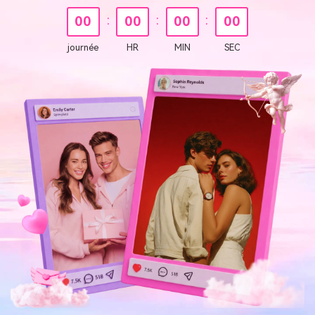
:
:
:
00
00
00
00
journée
HR
MIN
SEC