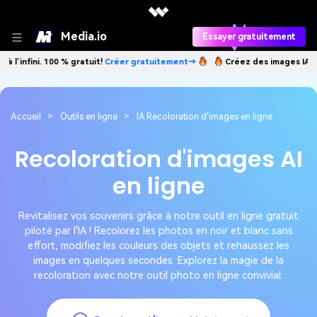
Media.io
Essayer gratuitement
i. 100 % gratuit!
Créer gratuitement→
Créez des images IA à l’infini. 
Accueil
>
Outils en ligne
>
IA Recoloration d'images en ligne
Recoloration d'images AI
en ligne
Revitalisez vos souvenirs grâce à notre outil en ligne gratuit
piloté par l'IA ! Recolorez les photos en noir et blanc sans
effort, modifiez les couleurs des objets et rehaussez les
images en quelques secondes. Explorez la magie de la
recoloration avec notre outil photo en ligne convivial.