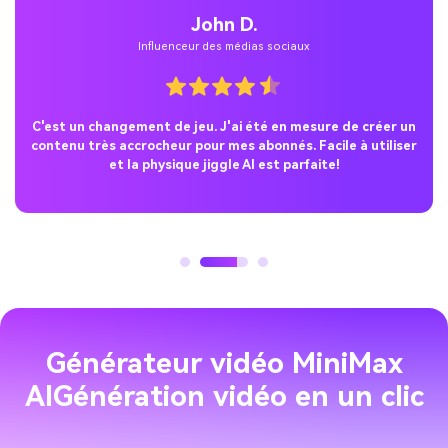
John D.
Influenceur des médias sociaux
C'est un changement de jeu. J'ai été en mesure de créer un
contenu très accrocheur pour mes abonnés. Facile à utiliser
et la physique jiggle AI est parfaite!
Générateur vidéo MiniMax
AI
Génération vidéo en un clic