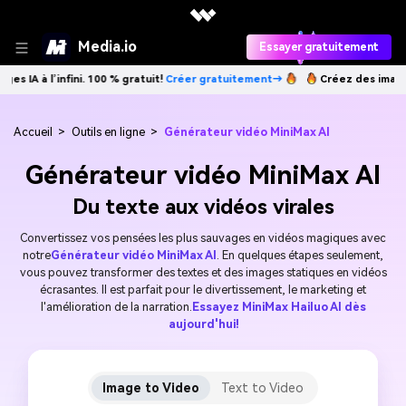
Media.io
Essayer gratuitement
nfini. 100 % gratuit!
Créer gratuitement→
Créez des images IA à l’infi
Accueil
>
Outils en ligne
>
Générateur vidéo MiniMax AI
Générateur vidéo MiniMax AI
Du texte aux vidéos virales
Convertissez vos pensées les plus sauvages en vidéos magiques avec
notre
Générateur vidéo MiniMax AI
. En quelques étapes seulement,
vous pouvez transformer des textes et des images statiques en vidéos
écrasantes. Il est parfait pour le divertissement, le marketing et
l'amélioration de la narration.
Essayez MiniMax Hailuo AI dès
aujourd'hui!
Image to Video
Text to Video