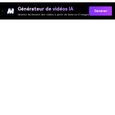
Générateur de vidéos IA
Générer
Générez facilement des vidéos à partir de texte ou d’images
Media.io Online Tools Quality Rating：
4.7 (162,357 Votes)
Générateur de Vidéo
Générateur d’Images
Générateur de Musique
Templates & Filtres