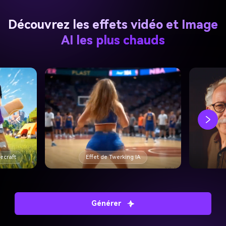
Découvrez les effets vidéo et Image
AI les plus chauds
necraft
Effet de Twerking IA
Générer