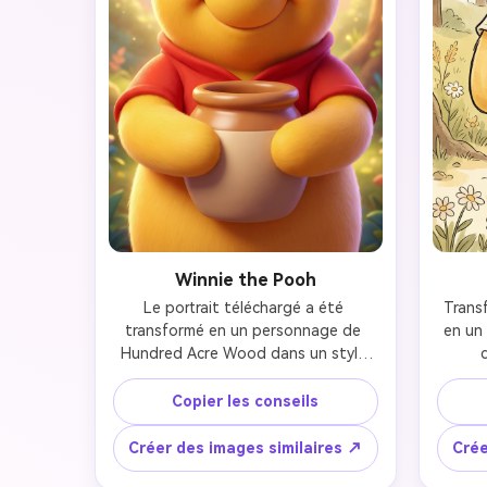
Winnie the Pooh
Le portrait téléchargé a été 
Trans
transformé en un personnage de 
en un 
Hundred Acre Wood dans un style 
d
d'animation 3D moderne semblable à 
T
celui du film d'animation Disney de 
c
Copier les conseils
2011 Winnie the Pooh. Il a une 
chaleu
texture de fourrure lisse et douce, 
ave
Créer des images similaires ↗
Crée
une couleur cellulaire douce, des 
express