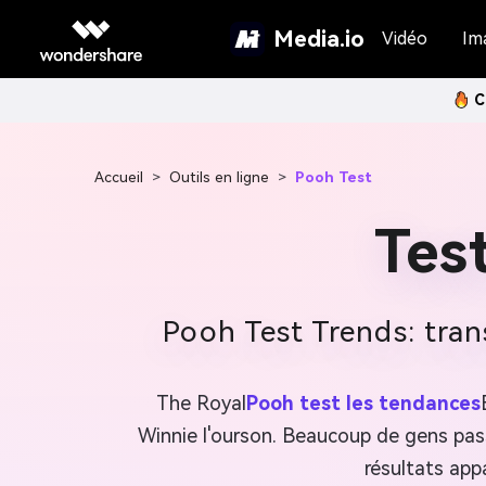
Media.io
Vidéo
Im
C
Accueil
>
Outils en ligne
>
Pooh Test
Tes
Pooh Test Trends: tran
The Royal
Pooh test les tendances
Winnie l'ourson. Beaucoup de gens pass
résultats app