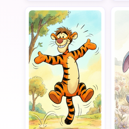
tons pastel vibrants et apaisants, 
le sty
des yeux scintillants, des 
enfan
proportions du corps jolies et 
d'h
arrondies, et une expression 
aquare
chaleureuse et joyeuse. L’arrière-
La pal
plan émet une subtile lumière 
jaune c
magique de la forêt, créant une 
Les pe
atmosphère saine, heureuse et 
l’aise
chaleureuse – la photo de profil 
Fond
parfaite pour les médias sociaux. 
livre d
Riche en détails, la posture et le 
de tra
langage corporel correspondent 
d
parfaitement à l'image de référence, 
y compris la position des bras, 
l'angle d'inclinaison de la tête, la 
posture des jambes et les 
expressions faciales. Comme Winnie 
l'ourson lui-même, rond et potelé 
ours jaune portant une petite 
chemise rouge, tenant un pot de 
miel, un sourire doux de somnolence 
calme et satisfaction, une 