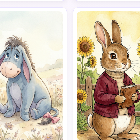
le classique d'animation pour 
tons pastel vibrants et apais
ts et d'illustration de livre 
des yeux scintillants, des
istoire avec des textures 
proportions du corps jolies
lles et un art de ligne épuré. 
arrondies, et une expressi
ette de couleurs devrait être 
chaleureuse et joyeuse. L’ar
haud, or miel et crème douce. 
plan émet une subtile lumiè
rsonnages doivent se sentir à 
magique de la forêt, créant
, innocents et réconfortants. 
atmosphère saine, heureuse
 simple, ambiance douce de 
chaleureuse – la photo de pr
'histoire. Pas de réalisme, pas 
parfaite pour les médias soci
its de visage, pas de 3D, pas 
Riche en détails, la posture e
e style d'anime moderne.
langage corporel correspon
parfaitement à l'image de réfé
y compris la position des br
l'angle d'inclinaison de la têt
posture des jambes et le
expressions faciales. Piggy, un
cochon rose portant une éch
verte ou une chemise à rayu
roses, aux yeux brillants, sembl
fois inquiet et courageux, ne
et mignon, dégageant une a