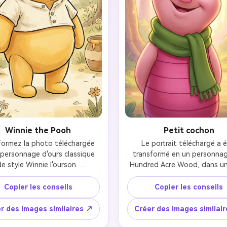
gratuit!
Créer Gratuitement →
Winnie the Pooh
Petit cochon
formez la photo téléchargée 
Le portrait téléchargé a é
personnage d'ours classique 
transformé en un personnag
e style Winnie l'ourson. 
Hundred Acre Wood, dans un 
ransformez la personne 
d'animation 3D moderne simila
omplètement en un ours 
celui du film d'animation Disn
Copier les conseils
Copier les conseils
reux, rond et aimant le miel, 
2011 Winnie the Pooh. Il a 
c une forme douce et une 
texture de fourrure lisse et d
r des images similaires ↗
Créer des images similai
ion douce et amicale. Utilisez 
une couleur cellulaire douce,