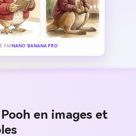
É PAR
NANO BANANA PRO
.
s Pooh en images et
les