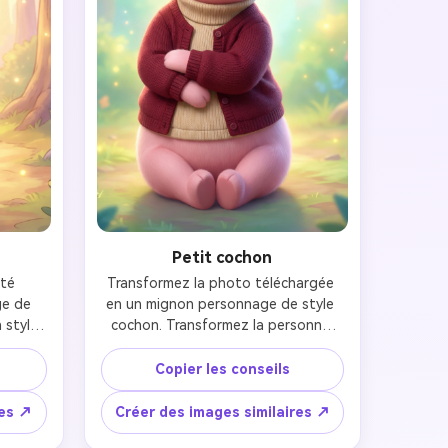
Petit cochon
té 
Transformez la photo téléchargée 
e de 
en un mignon personnage de style 
style 
cochon. Transformez la personne 
ire à 
complètement en un petit cochon 
ey de 
rose avec de grandes oreilles 
Copier les conseils
une 
douces, une expression timide mais 
ouce, 
gentille et des traits du visage 
res ↗
Créer des images similaires ↗
 des 
simples et ronds. Utilisez le style 