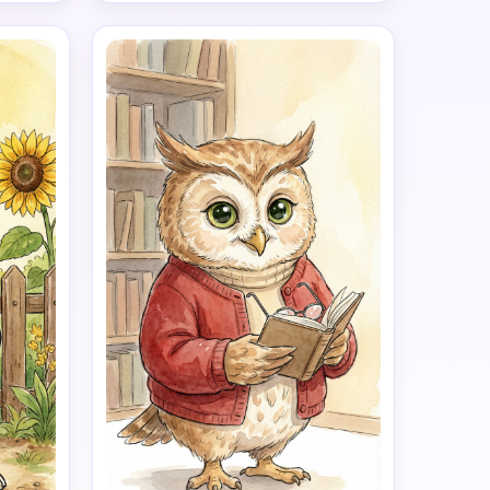
ants, 
classique des animations pour 
 
enfants et des livres d'histoires à 
 et 
l'aquarelle. Des couleurs douces, une 
on 
lumière chaleureuse et une ambiance 
rière-
calme et confortable. Le personnage 
re 
devrait se sentir sensible, doux et 
 une 
mignon. Le plus petit arrière-plan de 
 et 
livre d'histoires, propre et 
ofil 
confortable. Pas de visage humain, 
aux. 
pas de réalisme, pas de 3D, pas de 
t le 
style de dessin animé exagéré.
dent 
rence, 
as, 
e, la 
s 
 petit 
arpe 
res 
e à la 
rveux 
ura 