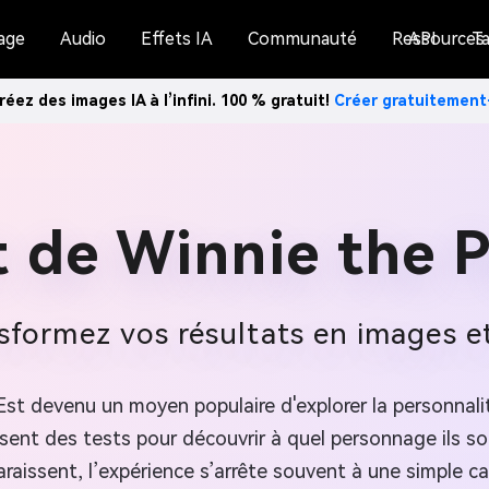
age
Audio
Effets IA
Communauté
Ressources
API
Ta
réez des images IA à l’infini. 100 % gratuit!
Créer gratuitemen
t de Winnie the 
sformez vos résultats en images e
Est devenu un moyen populaire d'explorer la personnalit
ent des tests pour découvrir à quel personnage ils sont
araissent, l’expérience s’arrête souvent à une simple ca