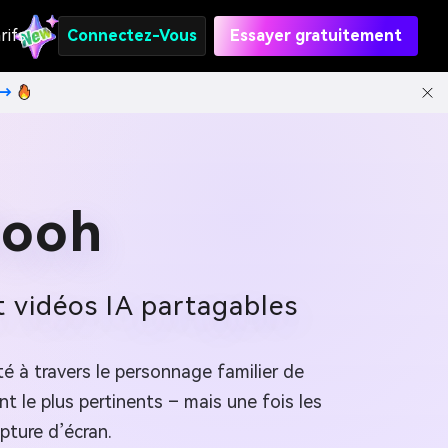
rifs
Connectez-Vous
Essayer gratuitement
t→
Pooh
t vidéos IA partagables
é à travers le personnage familier de
 le plus pertinents – mais une fois les
pture d’écran.