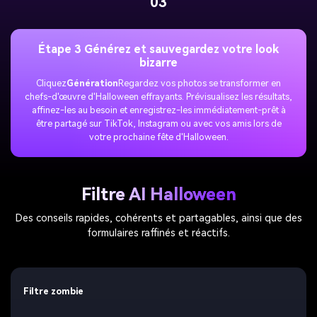
03
Étape 3 Générez et sauvegardez votre look
bizarre
Cliquez
Génération
Regardez vos photos se transformer en
chefs-d'œuvre d'Halloween effrayants. Prévisualisez les résultats,
affinez-les au besoin et enregistrez-les immédiatement-prêt à
être partagé sur TikTok, Instagram ou avec vos amis lors de
votre prochaine fête d'Halloween.
Filtre AI Halloween
Des conseils rapides, cohérents et partagables, ainsi que des
formulaires raffinés et réactifs.
Filtre zombie