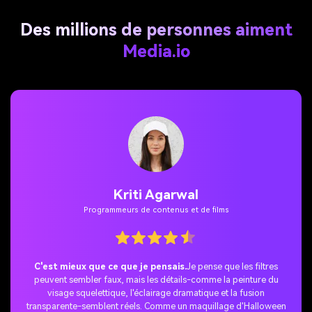
Des millions de personnes aiment
Media.io
Kriti Agarwal
Programmeurs de contenus et de films
La surprise TikTok parfaite.
J’ai rejoint la tendance des filtres
d’Halloween sur TikTok et j’ai partagé ma transformation fantôme.
La réponse a été incroyable-tout le monde a adoré l'effet bizarre
et mon post est rapidement devenu viral.