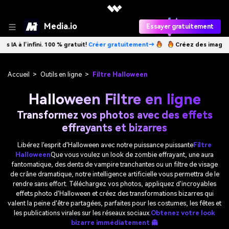
Media.io
Essayer gratuitement
 % gratuit!
Créer gratuitement→
Créez des images IA à l’infini. 100 % 
Accueil
>
Outils en ligne
>
Filtre Halloween
Halloween Filtre en ligne
Transformez vos photos avec des effets
effrayants et bizarres
Libérez l'esprit d'Halloween avec notre puissance puissante
Filtre
Halloween
Que vous voulez un look de zombie effrayant, une aura
fantomatique, des dents de vampire tranchantes ou un filtre de visage
de crâne dramatique, notre intelligence artificielle vous permettra de le
rendre sans effort. Téléchargez vos photos, appliquez d'incroyables
effets photo d'Halloween et créez des transformations bizarres qui
valent la peine d'être partagées, parfaites pour les costumes, les fêtes et
les publications virales sur les réseaux sociaux.
Obtenez votre look
bizarre immédiatement 👻