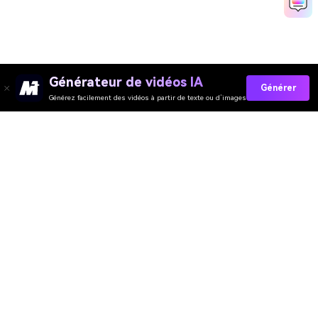
Générateur de vidéos IA
Générer
Générez facilement des vidéos à partir de texte ou d’images
Collez Vos Invites Maintenant →
Évaluation de Qualité des Outils En Ligne
Media.io :
4.7 (162,357 Votes)
Générateur de Vidéo
Générateur d’Images