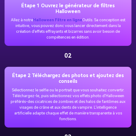
Étape 1 Ouvrez le générateur de filtres
Halloween
Allez à notre
Halloween Filtre en ligne
Outils. Sa conception est
intuitive, vous pouvez donc vous lancer directement dans la
création d'effets effrayants et bizarres sans avoir besoin de
compétences en édition.
02
Étape 2 Téléchargez des photos et ajoutez des
conseils
Sélectionnez le selfie ou le portrait que vous souhaitez convertir.
Téléchargez-le, puis sélectionnez vos effets photo d'Halloween
préférés-des cicatrices de zombies et des halos de fantômes aux
visages de crâne et aux dents de vampire. L'intelligence
artificielle adapte chaque effet de manière transparente à vos
fonctions.