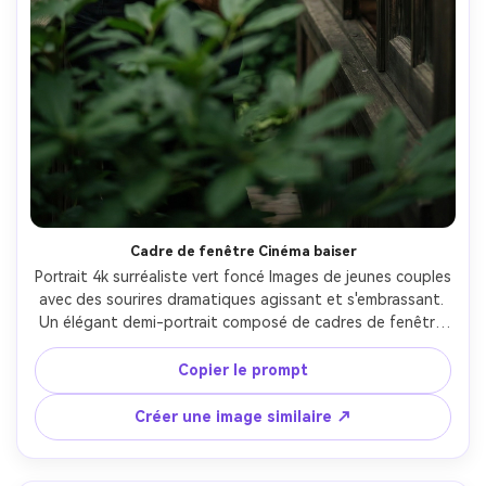
Cadre de fenêtre Cinéma baiser
Portrait 4k surréaliste vert foncé Images de jeunes couples 
avec des sourires dramatiques agissant et s'embrassant. 
Un élégant demi-portrait composé de cadres de fenêtre 
en bois foncé avec un éclairage doux et mélancolique. 
L'arrière-plan est caractérisé par des feuilles vertes très 
Copier le prompt
floues et luxuriantes (bokeh) qui créent un contraste 
élevé. Les feuilles vertes hors mise au point au premier 
Créer une image similaire ↗
plan ajoutent de la profondeur. L'esthétique globale est 
paisible, terreuse et cinématographique. Il pose de 
manière romantique et élégante, se penchant par la 