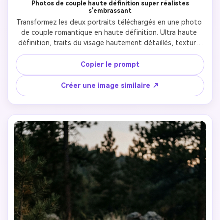
Photos de couple haute définition super réalistes
s'embrassant
Transformez les deux portraits téléchargés en une photo 
de couple romantique en haute définition. Ultra haute 
définition, traits du visage hautement détaillés, texture 
de peau réaliste. Posture de baiser naturelle, connexion 
émotionnelle, expression authentique. Style 
Copier le prompt
photographique professionnel, lumière 
cinématographique, aucun look de dessin animé ou 
Créer une image similaire ↗
d'anime. Ressemble à une vraie photo de couple, pas 
générée par l'IA.