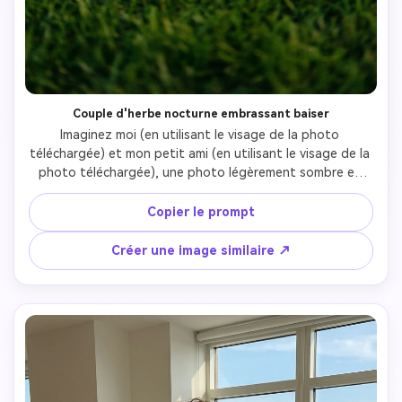
Couple d'herbe nocturne embrassant baiser
Imaginez moi (en utilisant le visage de la photo 
téléchargée) et mon petit ami (en utilisant le visage de la 
photo téléchargée), une photo légèrement sombre et 
romantique capturant nos moments de couple en plein air 
la nuit. Avec les cheveux bouclés foncés, un sweat à 
Copier le prompt
capuche brun ou taupe et un pantalon clair, il est assis à 
droite. Il m'embrassait et m'embrassait, et je m'appuyais 
Créer une image similaire ↗
sur lui. J'ai des cheveux foncés moyens et je porte une 
chemise blanche serrée et une jupe courte de couleur 
claire. Notre emplacement est très bas au-dessus du sol 
et le sol est recouvert d’herbe verte courte et lumineuse.