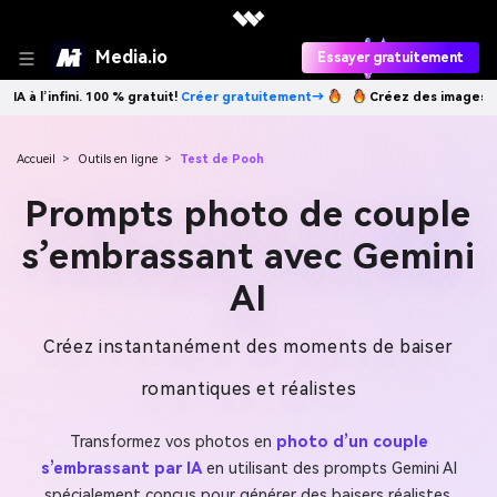
Media.io
Essayer gratuitement
itement→
Créez des images IA à l’infini. 100 % gratuit!
Créer gratuite
Accueil
>
Outils en ligne
>
Test de Pooh
Prompts photo de couple
s’embrassant avec Gemini
AI
Créez instantanément des moments de baiser
romantiques et réalistes
Transformez vos photos en
photo d’un couple
s’embrassant par IA
en utilisant des prompts Gemini AI
spécialement conçus pour générer des baisers réalistes.