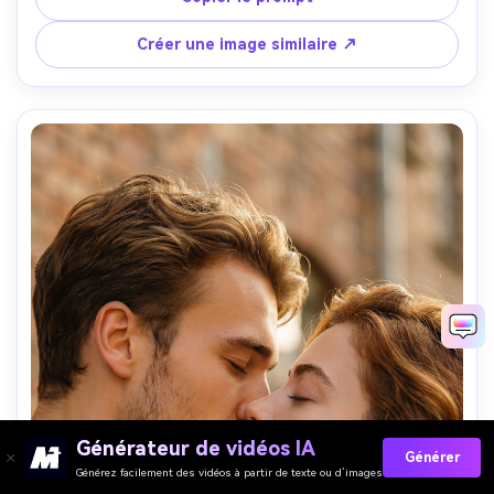
portait des baskets blanches. 100% identique visage 
correspondant dans la référence A porte une veste jaune 
Créer une image similaire ↗
ciel avec un t-shirt blanc et un pantalon blanc en dessous
Générateur de vidéos IA
Générer
Générez facilement des vidéos à partir de texte ou d’images