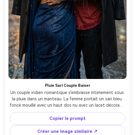
Pluie Sari Couple Baiser
Un couple indien romantique s'embrasse intimement sous 
la pluie dans un manteau. La femme portait un sari bleu 
foncé mouillé avec un haut dos nu avec un lacet décoratif, 
et ses cheveux étaient mouillés et flottants. L’homme 
dans sa chemise rouge mouillée la serra fort et ils se 
Copier le prompt
penchèrent l’un contre l’autre. L'ambiance est douce et 
accueillante, avec une lumière douce et naturelle qui 
Créer une image similaire ↗