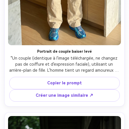
Portrait de couple baiser levé
"Un couple (identique à l'image téléchargée, ne changez 
pas de coiffure et d'expression faciale), utilisant un 
arrière-plan de fille. L'homme tient un regard amoureux et 
la femme porte un sari de la même couleur, qui met 
naturellement en valeur la peau grasse de la femme. 
Copier le prompt
L'homme porte un t-shirt noir avec une cargaison ample et 
un reflet bleu. Ils regardent la caméra et se tenaient là 
Créer une image similaire ↗
avec une fille dans leurs bras et l'embrassaient avec leurs 
lèvres.