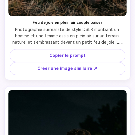
Feu de joie en plein air couple baiser
Photographie surréaliste de style DSLR montrant un 
homme et une femme assis en plein air sur un terrain 
naturel et s'embrassant devant un petit feu de joie. Le 
jeune homme (172 cm de hauteur, corps mince, visage et 
coiffure identiques à la référence, cheveux noirs) portait 
Copier le prompt
un T-shirt blanc enveloppé d'une chemise à carreaux clairs 
et d'un pantalon sombre. La jeune femme (mince, aux 
Créer une image similaire ↗
longs cheveux noirs et lisses et aux lunettes) portait une 
robe florale rouge et blanc avec un châle enveloppé 
autour des épaules.