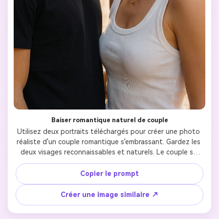
Baiser romantique naturel de couple
Utilisez deux portraits téléchargés pour créer une photo 
réaliste d'un couple romantique s'embrassant. Gardez les 
deux visages reconnaissables et naturels. Le couple se 
tenait près, s'embrassant doucement avec une expression 
douce et émotionnelle, les yeux légèrement fermés. 
Copier le prompt
Texture naturelle de la peau, proportions précises du 
visage, éclairage réaliste. Lumière cinématographique 
Créer une image similaire ↗
prime time, profondeur de champ faible, flou doux de 
l'arrière-plan. Style photographique hyper réaliste, haute 