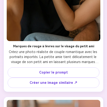
Marques de rouge à lèvres sur le visage du petit ami
Créez une photo réaliste de couple romantique avec les 
portraits importés. La petite amie tient délicatement le 
visage de son petit ami en laissant plusieurs marques 
douces de rouge à lèvres sur ses joues. Le petit ami 
sourit naturellement, détendu et heureux, avec les 
Copier le prompt
empreintes de baiser bien visibles. Gardez les deux 
visages très reconnaissables et réalistes, avec une 
Créer une image similaire ↗
texture de peau naturelle et des détails faciaux 
authentiques. Éclairage intérieur chaleureux, ambiance 
cosy, instantané de couple intime. Style photoréaliste, 
sensation selfie spontanée, ressemble à une vraie photo 
de couple partagée sur les réseaux sociaux.