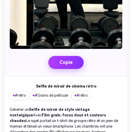
Copie
Selfie de miroir de cinéma rétro
#rétro
#Grains de pellicule
#rétro
Générer un
Selfie de miroir de style vintage
nostalgique
Avec
Film grain, focus doux et couleurs
chaudes
Le sujet portait un t-shirt de groupe rétro et un jean de
maman et tenait un vieux smartphone. Les chambres ont une
décoration des années 90-affiches sur les murs, horloge