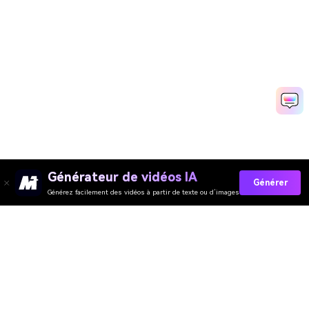
Générateur de vidéos IA
Générer
Générez facilement des vidéos à partir de texte ou d’images
Collez Vos Invites Maintenant →
Media.io Online Tools Quality Rating：
4.7 (162,357 Votes)