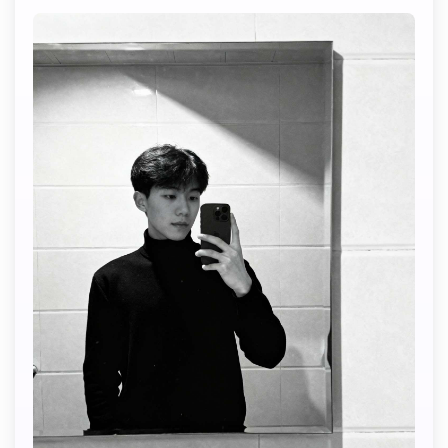
Créez des images IA
à l’infini. 100 %
gratuit!
Créer Gratuitement
→