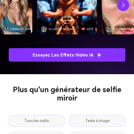
 sorcier de Pise
4,815
Frostbyte
3,092
SwiftEdge
Essayez Les Effets Vidéo IA
Plus qu'un générateur de selfie
miroir
Tous les outils
Texte à image