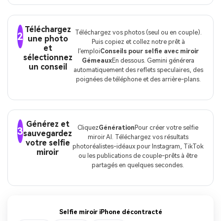
Téléchargez
Téléchargez vos photos (seul ou en couple).
2
une photo
Puis copiez et collez notre prêt à
et
l'emploi
Conseils pour selfie avec miroir
sélectionnez
Gémeaux
En dessous. Gemini générera
un conseil
automatiquement des reflets speculaires, des
poignées de téléphone et des arrière-plans.
Générez et
Cliquez
Génération
Pour créer votre selfie
3
sauvegardez
miroir AI. Téléchargez vos résultats
votre selfie
photoréalistes-idéaux pour Instagram, TikTok
miroir
ou les publications de couple-prêts à être
partagés en quelques secondes.
Selfie miroir iPhone décontracté