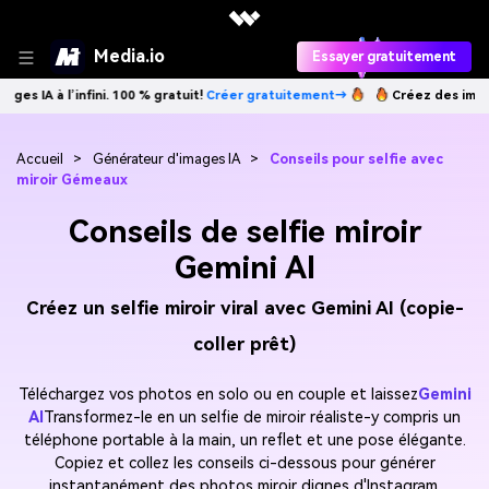
Media.io
Essayer gratuitement
 gratuit!
Créer gratuitement→
Créez des images IA à l’infini. 100 % gr
Accueil
>
Générateur d'images IA
>
Conseils pour selfie avec
miroir Gémeaux
Conseils de selfie miroir
Gemini AI
Créez un selfie miroir viral avec Gemini AI (copie-
coller prêt)
Téléchargez vos photos en solo ou en couple et laissez
Gemini
AI
Transformez-le en un selfie de miroir réaliste-y compris un
téléphone portable à la main, un reflet et une pose élégante.
Copiez et collez les conseils ci-dessous pour générer
instantanément des photos miroir dignes d'Instagram.