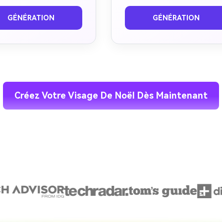
nt
Après
Avant
Après
GÉNÉRATION
GÉNÉRATION
Créez Votre Visage De Noël Dès Maintenant