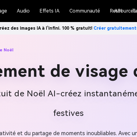
age
Audio
Effets IA
Communauté
Ressources
API
Ta
réez des images IA à l’infini. 100 % gratuit!
Créer gratuitemen
e Noël
ment de visage 
uit de Noël AI-créez instantaném
festives
réativité et du partage de moments inoubliables. Avec u