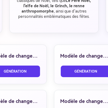
classiques de Noël, tels que
Le Père Noël,
l'elfe de Noël, le Grinch, le renne
anthropomorphe
, ainsi que d’autres
personnalités emblématiques des fêtes.
Modèle de changement de visage 02
Modèle de changement de visage 03
nt
Après
Avant
Après
GÉNÉRATION
GÉNÉRATION
Modèle de changement de visage 06
Modèle de changement de visage 07