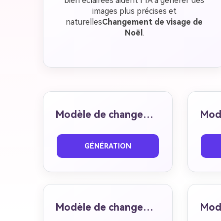
bien éclairées aident l’IA à générer des
images plus précises et
naturelles
Changement de visage de
Noël
.
Modèle de changement de visage 01
Avant
Après
Ava
GÉNÉRATION
Modèle de changement de visage 05