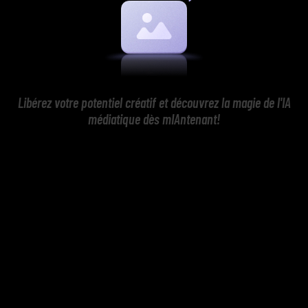
Libérez votre potentiel créatif et découvrez la magie de l'IA
médiatique dès mIAntenant!