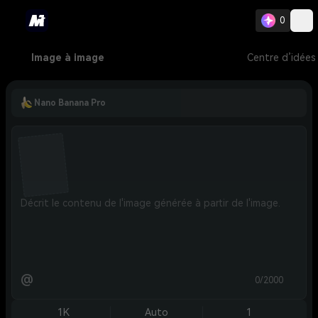
0
Image à image
Centre d’idées
Nano Banana Pro
@
0/2000
1K
Auto
1