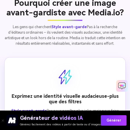
Pourquoi créer une image
avant-gardiste avec Media.io?
Les gens qui cherchent
Style avant-garde
Pas à la recherche
d’éditeurs ordinaires – ils veulent des visuels audacieux, une identité
artistique et un look hors de la routine. Media.io traduit cette intention en
résultats entièrement réalisables, instantanés et sans effort.
Exprimez une identité visuelle audacieuse-plus
que des filtres
Style avant-garde
Pas pour paraître plus jolie, mais pour faire
une déclaration. Avec Media.io, vos photos deviennent une forme
Générateur de vidéos IA
Générer
d’expression visuelle, définie par une composition non
Générez facilement des vidéos à partir de texte ou d’images
conventionnelle, un éclairage spectaculaire et une esthétique