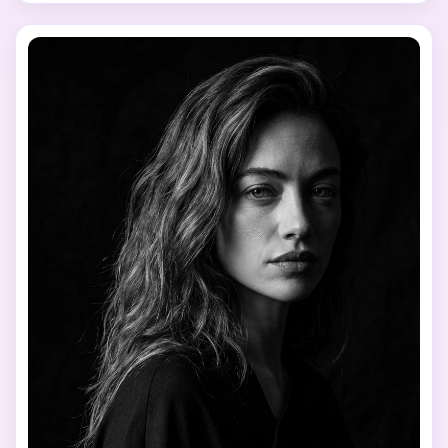
shadows.

Avant-garde editorial photography style, minimalist 
background, bold composition, high-fashion magazine 
aesthetic.

Clean, sharp details, professional studio quality.

No cartoon, no illustration, no anime, no exaggerated 
beauty filter.
