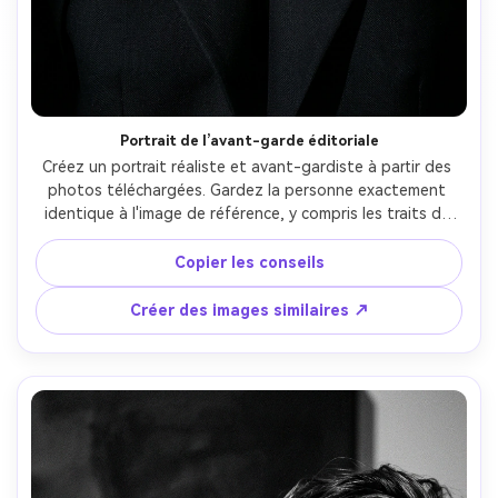
Portrait de l’avant-garde éditoriale
Créez un portrait réaliste et avant-gardiste à partir des 
photos téléchargées. Gardez la personne exactement 
identique à l'image de référence, y compris les traits du 
visage, la structure osseuse, la couleur de la peau, la 
coiffure et l'expression. Utilisez un éclairage dramatique à 
Copier les conseils
haut contraste et des ombres intenses. Style de 
photographie éditoriale avant-gardiste, fonds 
Créer des images similaires ↗
minimalistes, compositions audacieuses, esthétique de 
magazine haute mode. Détails propres et clairs, qualité 
studio professionnelle. Pas de dessins animés, pas 
d'illustrations, pas d'anime, pas de filtres de beauté 
exagérés.