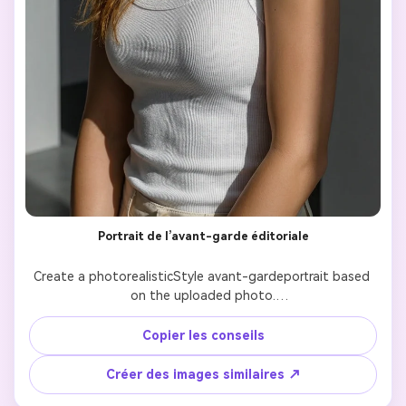
Portrait de l’avant-garde éditoriale
Create a photorealisticStyle avant-gardeportrait based 
on the uploaded photo.

Keep the person exactly identical to the reference image, 
including facial features, bone structure, skin tone, 
Copier les conseils
hairstyle, and expression.

Créer des images similaires ↗
Use dramatic, high-contrast lighting with strong 