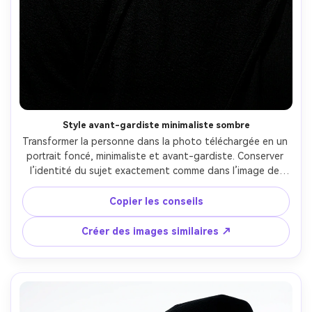
Style avant-gardiste minimaliste sombre
Transformer la personne dans la photo téléchargée en un 
portrait foncé, minimaliste et avant-gardiste. Conserver 
l’identité du sujet exactement comme dans l’image de 
référence. Lumières discrètes, ombres profondes, 
monochrome ou tons pastel. Esthétique photographique 
Copier les conseils
des galeries d’art, expression sérieuse, cadrage non 
conventionnel. Forte ambiance artistique, moderne et 
Créer des images similaires ↗
expérimentale. Surréaliste, sans dessin animé, sans 
illustration.