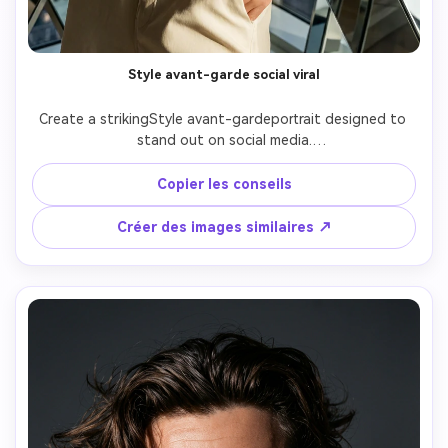
Style avant-garde social viral
Create a strikingStyle avant-gardeportrait designed to 
stand out on social media.

Keep the subject exactly the same as the uploaded 
photo.

Copier les conseils
Bold lighting contrast, strong visual focus, modern 
Créer des images similaires ↗
editorial look.

Avant-garde photography style with a contemporary, 
eye-catching aesthetic.

Ultra-realistic, high clarity, no cartoon or illustration.
