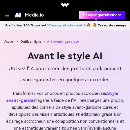
Media.io
Essayer gratuitement
éer gratuitement→
Créez des images IA à l’infini. 100 % gratuit!
Créer
Accueil
>
Outils en ligne
>
Art avant-gardiste
Avant le style AI
Utilisez l'IA pour créer des portraits audacieux et
avant-gardistes en quelques secondes
Transformez vos photos en photos accrocheuses
Style
avant-garde
Imagerie à l'aide de l'IA. Téléchargez une photo,
appliquez des conseils de style avant-gardiste curés et
développez des visuels artistiques et éditoriaux grâce à un
éclairage accrocheur, une composition non conventionnelle et
une esthétique vraiment tournée vers l'avenir-aucune