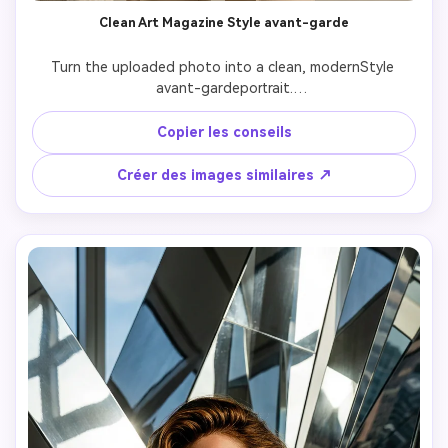
Clean Art Magazine Style avant-garde
Turn the uploaded photo into a clean, modernStyle 
avant-gardeportrait.

Preserve the person’s identity perfectly.

Copier les conseils
Soft but directional lighting, neutral tones, refined 
editorial composition.

Créer des images similaires ↗
Art magazine photography style, elegant and 
understated avant-garde aesthetic.

Realistic details, professional photography look.

No cartoon, no illustration, no AI filter artifacts.
