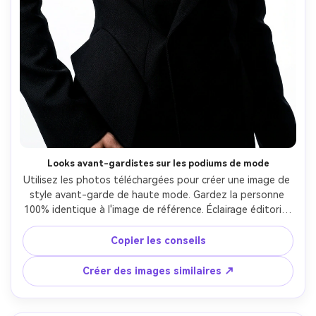
Looks avant-gardistes sur les podiums de mode
Utilisez les photos téléchargées pour créer une image de 
style avant-garde de haute mode. Gardez la personne 
100% identique à l'image de référence. Éclairage éditorial 
inspiré par les podiums, angles vifs, poses audacieuses. 
Photographie de mode avant-gardiste, style magazine 
Copier les conseils
luxueux, fond propre. Texture de peau très détaillée et 
réaliste, qualité de prise de vue de mode professionnelle. 
Créer des images similaires ↗
Pas d'anime, pas d'illustration, pas de style fantastique.