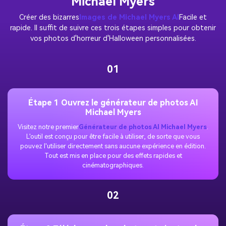
Michael Myers
Créer des bizarres
Images de Michael Myers AI
Facile et
rapide. Il suffit de suivre ces trois étapes simples pour obtenir
vos photos d'horreur d'Halloween personnalisées.
01
Étape 1 Ouvrez le générateur de photos AI
Michael Myers
Visitez notre premier
Générateur de photos AI Michael Myers
.
L'outil est conçu pour être facile à utiliser, de sorte que vous
pouvez l'utiliser directement sans aucune expérience en édition.
Tout est mis en place pour des effets rapides et
cinématographiques.
02