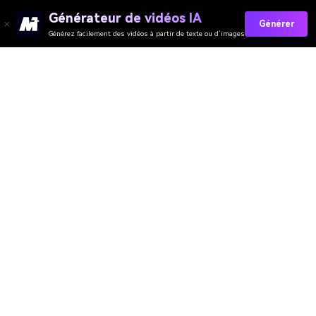
Générateur de vidéos IA
Générer
Générez facilement des vidéos à partir de texte ou d’images
Collez Vos Invites Maintenant →
Media.io Online Tools Quality Rating：
4.7 (162,357 Votes)
Générateur de Vidéo
Générateur d’Images
Générateur de Musique
Templates & Filtres