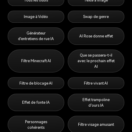
Tous les outils
Texte à image
Image à Vidéo
Swap de genre
Générateur
AI Rose donne effet
d'entretiens de rue IA
Que se passera-t-il
Filtre Minecraft AI
avec le prochain effet
AI
Filtre de blocage AI
Filtre vivant AI
Effet trampoline
Effet de fonte IA
d’ours IA
Personnages
Filtre visage amusant
cohérents