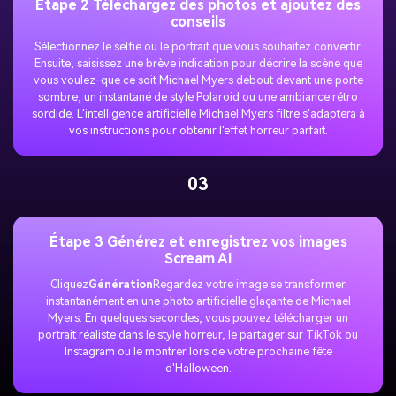
Étape 2 Téléchargez des photos et ajoutez des
conseils
Sélectionnez le selfie ou le portrait que vous souhaitez convertir.
Ensuite, saisissez une brève indication pour décrire la scène que
vous voulez-que ce soit Michael Myers debout devant une porte
sombre, un instantané de style Polaroid ou une ambiance rétro
sordide. L'intelligence artificielle Michael Myers filtre s'adaptera à
vos instructions pour obtenir l'effet horreur parfait.
03
Étape 3 Générez et enregistrez vos images
Scream AI
Cliquez
Génération
Regardez votre image se transformer
instantanément en une photo artificielle glaçante de Michael
Myers. En quelques secondes, vous pouvez télécharger un
portrait réaliste dans le style horreur, le partager sur TikTok ou
Instagram ou le montrer lors de votre prochaine fête
d'Halloween.