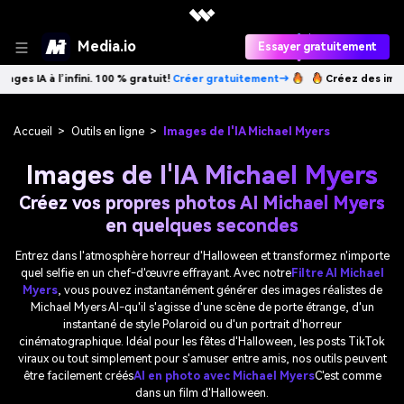
Media.io
Essayer gratuitement
 100 % gratuit!
Créer gratuitement→
Créez des images IA à l’infini. 10
Accueil
>
Outils en ligne
>
Images de l'IA Michael Myers
Images de l'IA Michael Myers
Créez vos propres photos AI Michael Myers
en quelques secondes
Entrez dans l'atmosphère horreur d'Halloween et transformez n'importe
quel selfie en un chef-d'œuvre effrayant. Avec notre
Filtre AI Michael
Myers
, vous pouvez instantanément générer des images réalistes de
Michael Myers AI-qu'il s'agisse d'une scène de porte étrange, d'un
instantané de style Polaroid ou d'un portrait d'horreur
cinématographique. Idéal pour les fêtes d'Halloween, les posts TikTok
viraux ou tout simplement pour s'amuser entre amis, nos outils peuvent
être facilement créés
AI en photo avec Michael Myers
C'est comme
dans un film d'Halloween.