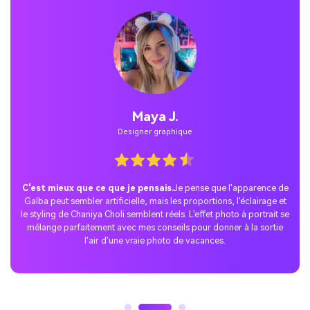
Jordan Pass.
Utilisateurs temporaires
La surprise TikTok parfaite.
J'AI essayé la tendance AI Galba
avec les conseils Gemini Galba et j'AI partagé les résultats sur
TikTok. Les réactions ont été incroyables – les gens ont adoré la
mise en scène réaliste de Dandia Night avec mon portrait
personnalisé AI, et le post est rapidement devenu viral.