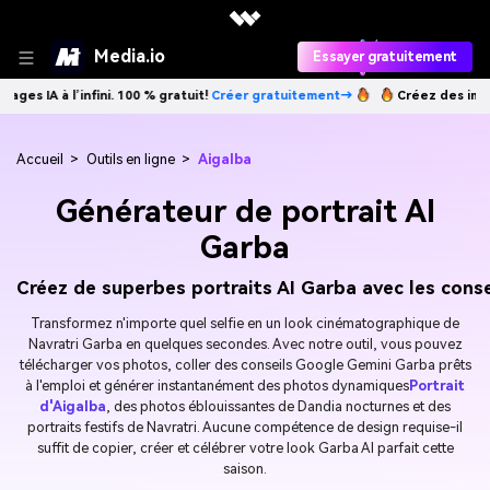
Media.io
Essayer gratuitement
nfini. 100 % gratuit!
Créer gratuitement→
Créez des images IA à l’infi
Accueil
>
Outils en ligne
>
Aigalba
Générateur de portrait AI
Garba
Créez de superbes portraits AI Garba avec les cons
Transformez n'importe quel selfie en un look cinématographique de
Navratri Garba en quelques secondes. Avec notre outil, vous pouvez
télécharger vos photos, coller des conseils Google Gemini Garba prêts
à l'emploi et générer instantanément des photos dynamiques
Portrait
d'Aigalba
, des photos éblouissantes de Dandia nocturnes et des
portraits festifs de Navratri. Aucune compétence de design requise-il
suffit de copier, créer et célébrer votre look Garba AI parfait cette
saison.