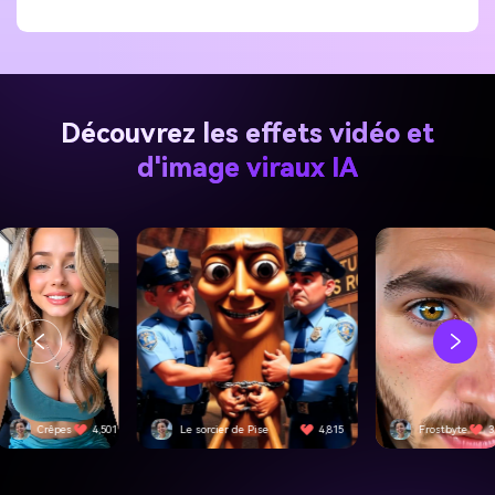
Découvrez les effets vidéo et
d'image viraux IA
Crêpes
4,501
Le sorcier de Pise
4,815
Frostbyte
3