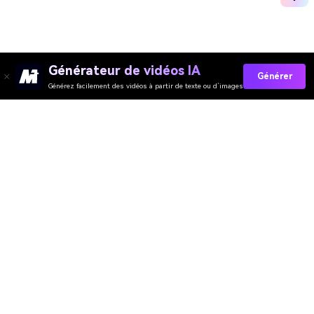
Générateur de vidéos IA
Générer
Générez facilement des vidéos à partir de texte ou d’images
Collez Vos Invites Maintenant →
Évaluation de Qualité des Outils En Ligne
Media.io :
4.7 (162,357 Votes)
Générateur de Vidéo
Générateur d’Images