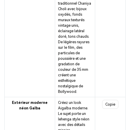
traditionnel Chaniya
Choli avec bijoux
oxydés, fonds
muraux texturés
vintage unis,
éclairage latéral
doré, tons chauds.
De légères rayures
sur le film, des
particules de
poussière et une
gradation de
couleur de 35 mm
créent une
esthétique
nostalgique de
Bollywood.
Extérieur moderne
Créez un look
Copie
néon Galba
Aigalba moderne.
Le sujet porte un
lehenga style néon
avec des détails