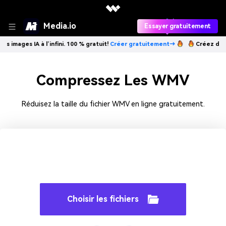
Media.io
Essayer gratuitement
 images IA à l’infini. 100 % gratuit!
Créer gratuitement→
Créez des ima
Compressez Les WMV
Réduisez la taille du fichier WMV en ligne gratuitement.
Choisir les fichiers