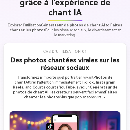
grâce à l'expérience de
chant IA
Explorer l’utilisation
Générateur de photos de chant AI
to
Faites
chanter les photos
Pour les réseaux sociaux, le divertissement et
le marketing.
CAS D'UTILISATION 01
Des photos chantées virales sur les
réseaux sociaux
Transformez n'importe quel portrait en vivant
Photos de
chant
Attirer l’attention immédiatement
TikTok
,
Instagram
Reels
, and
Courts courts YouTube
. avec un
Générateur de
photos de chant AI
, les créateurs peuvent facilement
Faites
chanter les photos
Musique pop et sons viraux.