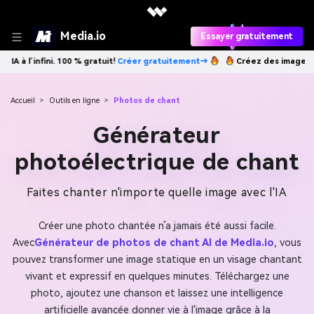
Media.io
Essayer gratuitement
 gratuit!
Créer gratuitement→
Créez des images IA à l’infini. 100 % gr
Accueil
>
Outils en ligne
>
Photos de chant
Générateur
photoélectrique de chant
Faites chanter n'importe quelle image avec l'IA
Créer une photo chantée n’a jamais été aussi facile.
Avec
Générateur de photos de chant AI de Media.io
, vous
pouvez transformer une image statique en un visage chantant
vivant et expressif en quelques minutes. Téléchargez une
photo, ajoutez une chanson et laissez une intelligence
artificielle avancée donner vie à l'image grâce à la