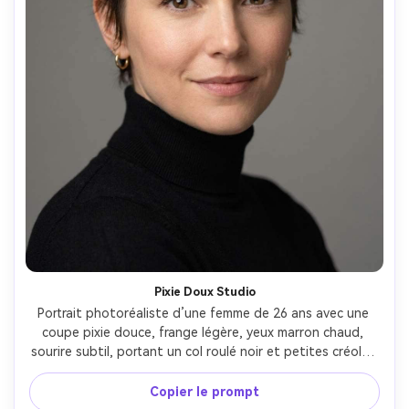
Pixie Doux Studio
Portrait photoréaliste d’une femme de 26 ans avec une 
coupe pixie douce, frange légère, yeux marron chaud, 
sourire subtil, portant un col roulé noir et petites créoles 
dorées, fond studio gris propre, lumière softbox avec 
remplissage doux, Canon EOS R5, 85mm f/1.4, profondeur 
Copier le prompt
de champ faible, cadrage serré tête et épaules, ambiance 