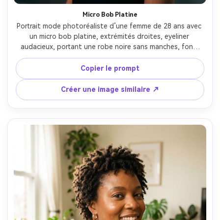
Micro Bob Platine
Portrait mode photoréaliste d’une femme de 28 ans avec 
un micro bob platine, extrémités droites, eyeliner 
audacieux, portant une robe noire sans manches, fond 
galerie avec lumières spot, strobe studio contrôlé avec 
softbox, Sony A9 II, 85mm f/1.8, angle légèrement 
Copier le prompt
supérieur aux yeux, cadrage serré, ambiance dramatique 
mode, brillance réaliste des cheveux et texture peau, mise 
Créer une image similaire ↗
au point nette, haute résolution, grading éditorial --ar 
4:5