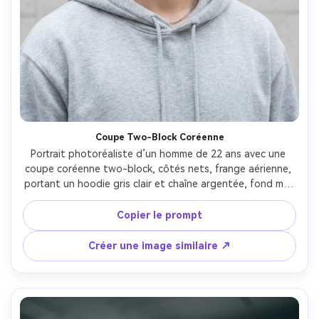
Coupe Two-Block Coréenne
Portrait photoréaliste d’un homme de 22 ans avec une 
coupe coréenne two-block, côtés nets, frange aérienne, 
portant un hoodie gris clair et chaîne argentée, fond mur 
en béton minimaliste, lumière douce, Nikon Z6 II, 85mm 
f/1.8, cadrage centré tête et épaules, humeur fraîche et 
Copier le prompt
jeune, texture de peau et cheveux naturels, focus net, 
haute résolution, grading cool --ar 4:5
Créer une image similaire ↗