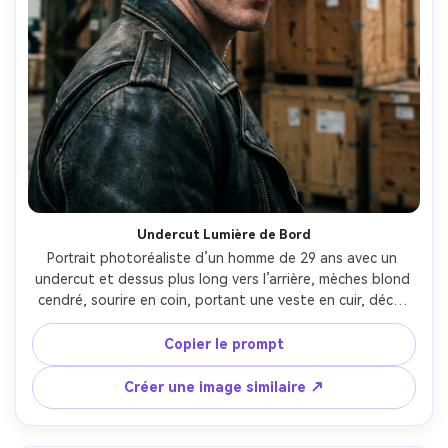
Créez des images IA
à l’infini. 100 %
gratuit!
Créer Gratuitement →
Undercut Lumière de Bord
Portrait photoréaliste d’un homme de 29 ans avec un 
undercut et dessus plus long vers l’arrière, mèches blond 
cendré, sourire en coin, portant une veste en cuir, décor 
entrepôt industriel, flash dramatique avec lumière de 
contour, Leica SL2, 90mm f/2, cadrage trois-quarts en 
Copier le prompt
contre-plongée, humeur intense et audacieuse, brins et 
fade réaliste, pores de peau naturels, haute résolution, 
Créer une image similaire ↗
grading éditorial contrasté --ar 4:5