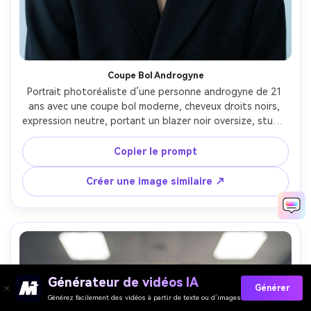
Coupe Bol Androgyne
Portrait photoréaliste d’une personne androgyne de 21 
ans avec une coupe bol moderne, cheveux droits noirs, 
expression neutre, portant un blazer noir oversize, studio 
minimaliste fond bleu clair, lumière supérieure douce et 
remplissage subtil, Canon EOS R3, 85mm f/1.4, cadrage 
Copier le prompt
symétrique, ambiance avant-garde propre, contour 
réaliste des cheveux et pores peau, focus net, haute 
Créer une image similaire ↗
résolution, grading éditorial froid --ar 4:5
Générateur de vidéos IA
Générer
Générez facilement des vidéos à partir de texte ou d’images