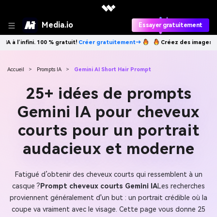
Media.io
Essayer gratuitement
ratuitement→
Créez des images IA à l’infini. 100 % gratuit!
Créer grat
Accueil
>
Prompts IA
>
Gemini AI Short Hair Prompt
25+ idées de prompts
Gemini IA pour cheveux
courts pour un portrait
audacieux et moderne
Fatigué d’obtenir des cheveux courts qui ressemblent à un
casque ?
Prompt cheveux courts Gemini IA
Les recherches
proviennent généralement d'un but : un portrait crédible où la
coupe va vraiment avec le visage. Cette page vous donne 25