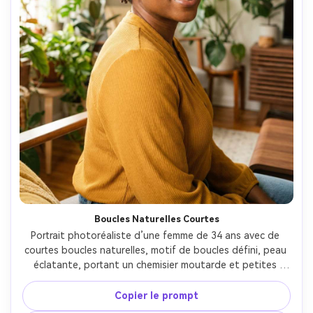
Boucles Naturelles Courtes
Portrait photoréaliste d’une femme de 34 ans avec de 
courtes boucles naturelles, motif de boucles défini, peau 
éclatante, portant un chemisier moutarde et petites 
créoles, pièce intérieur avec plantes, lumière douce de 
fenêtre avec rebond, Fujifilm X-T5, 56mm f/1.2, pose 
Copier le prompt
trois-quarts, gros plan moyen, ambiance accueillante 