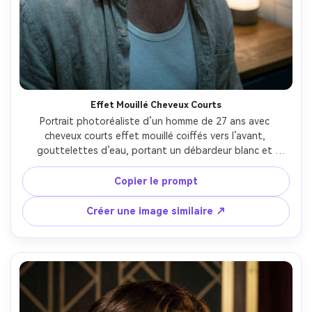
Effet Mouillé Cheveux Courts
Portrait photoréaliste d’un homme de 27 ans avec 
cheveux courts effet mouillé coiffés vers l’avant, 
gouttelettes d’eau, portant un débardeur blanc et 
chemise en lin ouverte, décor miroir de salle de bain 
ambiance vapeur, lumière haute mood et lumières 
Copier le prompt
latérales, Canon EOS R5, 50mm f/1.2, gros plan, ambiance 
ciné intime, eau perlée et texture peau réalistes, focus 
Créer une image similaire ↗
net, haute résolution, grading désaturé froid --ar 4:5