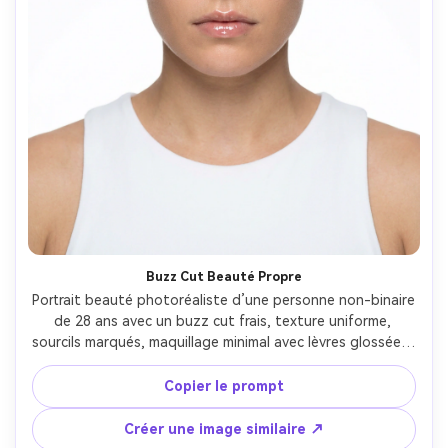
Buzz Cut Beauté Propre
Portrait beauté photoréaliste d’une personne non-binaire 
de 28 ans avec un buzz cut frais, texture uniforme, 
sourcils marqués, maquillage minimal avec lèvres glossées, 
portant un débardeur blanc, fond studio blanc uni, 
lumière de beauté intense avec remplissage doux, Fujifilm 
Copier le prompt
GFX 100S, 110mm f/2, composition centrée, gros plan, 
ambiance sereine et puissante, texture de peau ultra-
Créer une image similaire ↗
réaliste, lumières propres, mise au point nette, haute 