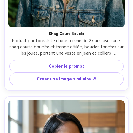
Shag Court Bouclé
Portrait photoréaliste d’une femme de 27 ans avec une 
shag courte bouclée et frange effilée, boucles foncées sur 
les joues, portant une veste en jean et colliers 
superposés, décor parc extérieur avec lumière tamisée 
par le soleil, heure dorée, Sony A1, 85mm f/1.4, angle 
Copier le prompt
profil léger, cadrage tête et épaules, ambiance ludique 
relax, définition réaliste des boucles, texture de peau 
Créer une image similaire ↗
naturelle, haute résolution, étalonnage film chaud --ar 
4:5