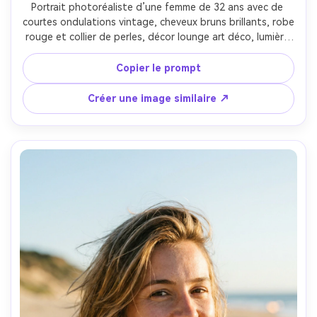
Portrait photoréaliste d’une femme de 32 ans avec de 
courtes ondulations vintage, cheveux bruns brillants, robe 
rouge et collier de perles, décor lounge art déco, lumière 
chaude principale avec modelage doux, Nikon Z9, 105mm 
f/2.8, composition centrée classique, cadrage tête et 
Copier le prompt
épaules, humeur élégante et intemporelle, motif réaliste 
des cheveux, texture de peau naturelle, haute résolution, 
Créer une image similaire ↗
grading riche et chaud --ar 4:5