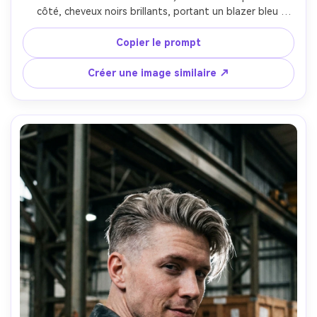
côté, cheveux noirs brillants, portant un blazer bleu 
marine et boucles d’oreilles perles, fond lobby bureau 
moderne légèrement flou, lumière de jour douce plus 
Copier le prompt
kicker subtil, Canon EOS R3, 70mm f/2, gros plan moyen, 
humeur professionnelle confiante, brillance réaliste sans 
Créer une image similaire ↗
aspect plastique, détails peau raffinés, mise au point 
nette, haute résolution, étalonnage neutre --ar 4:5