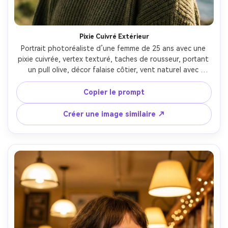
Pixie Cuivré Extérieur
Portrait photoréaliste d’une femme de 25 ans avec une 
pixie cuivrée, vertex texturé, taches de rousseur, portant 
un pull olive, décor falaise côtier, vent naturel avec 
mèches rebelles, soleil doux du soir avec bord lumineux, 
Sony A7R V, 85mm f/1.4, gros plan avec arrière flou, 
Copier le prompt
ambiance aventureuse lumineuse, ligne de cheveux et 
peau réaliste, mise au point nette, haute résolution, 
Créer une image similaire ↗
grading naturel --ar 4:5