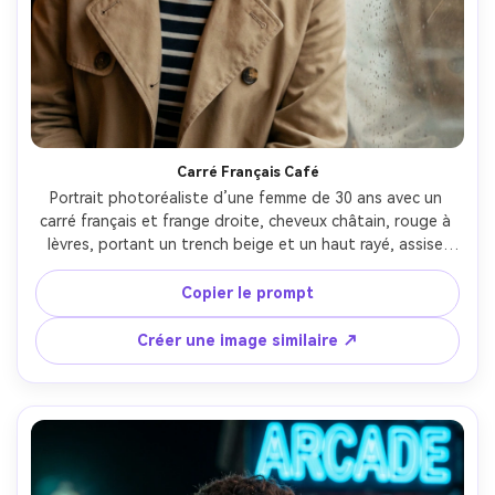
Carré Français Café
Portrait photoréaliste d’une femme de 30 ans avec un 
carré français et frange droite, cheveux châtain, rouge à 
lèvres, portant un trench beige et un haut rayé, assise 
près d’une fenêtre de café avec gouttes de pluie, lumière 
douce par la fenêtre, Sony A7IV, 50mm f/1.2, angle trois-
Copier le prompt
quarts, gros plan moyen, ambiance cinématographique 
cosy, pores et cheveux réalistes, ombres naturelles, haute 
Créer une image similaire ↗
résolution, grain subtil, étalonnage chaud --ar 4:5