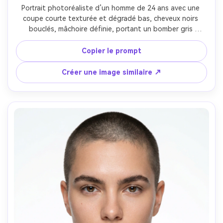
Portrait photoréaliste d’un homme de 24 ans avec une 
coupe courte texturée et dégradé bas, cheveux noirs 
bouclés, mâchoire définie, portant un bomber gris 
anthracite et t-shirt blanc, fond urbain avec néons flous, 
scène de nuit avec éclairage de contour et lueur néon, 
Copier le prompt
Nikon Z8, 85mm f/1.8, cadrage au niveau des yeux, 
portrait demi-corps, ambiance moderne dynamique, 
Créer une image similaire ↗
texture de peau réaliste, contours nets des cheveux, 
haute résolution, étalonnage ciné turquoise-orange --ar 
4:5