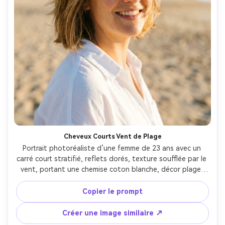
Cheveux Courts Vent de Plage
Portrait photoréaliste d’une femme de 23 ans avec un 
carré court stratifié, reflets dorés, texture soufflée par le 
vent, portant une chemise coton blanche, décor plage, 
lumière naturelle vive avec remplissage réflecteur, Sony 
A7III, 85mm f/1.8, gros plan avec flou d’horizon, ambiance 
Copier le prompt
estivale libre, texture de peau et mèches réalistes, focus 
net, haute résolution, grading naturel vibrant --ar 4:5
Créer une image similaire ↗