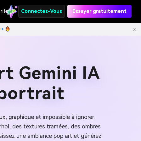
rifs
Connectez-Vous
Essayer gratuitement
t→
rt Gemini IA
portrait
x, graphique et impossible à ignorer.
rhol, des textures tramées, des ombres
sissez une ambiance pop art et générez