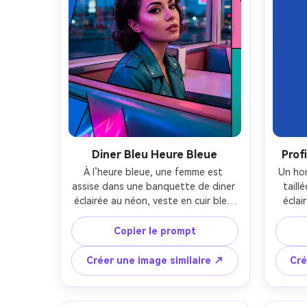
résolution --ar 4:5
Diner Bleu Heure Bleue
Prof
À l’heure bleue, une femme est 
Un hom
assise dans une banquette de diner 
taill
éclairée au néon, veste en cuir bleu 
éclai
canard et eye-liner œil de chat ; 
lumineu
néons magenta et cyan formant des 
look 
Copier le prompt
reflets lumineux ; rendu 50 mm, 
profil
cadrage rapproché ; aplats de 
postér
Créer une image similaire ↗
Cré
couleurs pop art, contours à l’encre 
graphi
audacieux, trames discrètes sur les 
de pe
joues ; peau réaliste, bruit maîtrisé, 