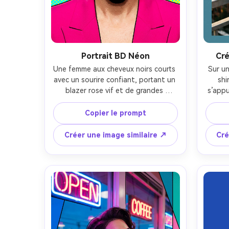
Portrait BD Néon
Cré
Une femme aux cheveux noirs courts 
Sur un
avec un sourire confiant, portant un 
shi
blazer rose vif et de grandes 
s’appu
créoles, devant un fond tramé cyan 
jou
et jaune avec des ombres 
con
Copier le prompt
graphiques marquées ; lumière de 
cadrag
studio avec bords nets accentués ; 
avec b
Créer une image similaire ↗
Cré
style 85 mm, faible profondeur de 
canard
champ ; cadrage serré tête et 
subti
épaules, composition centrée ; 
réali
aplats de couleurs pop art, contours 
audacieux façon encre, demi-teintes 
postérisées ; texture de peau 
réaliste, reflets nets dans les yeux, 
mise au point précise, haute 