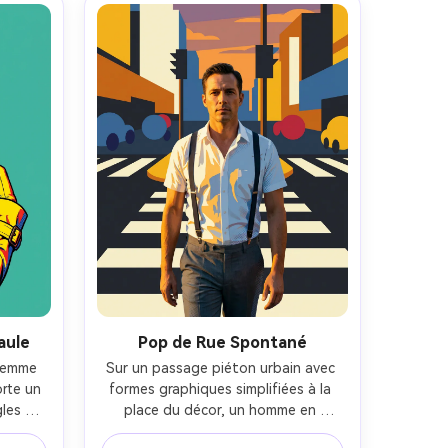
lution 
-ar 4:5
aule
Pop de Rue Spontané
femme 
Sur un passage piéton urbain avec 
rte un 
formes graphiques simplifiées à la 
les 
place du décor, un homme en 
vec 
chemise blanche et bretelles marche 