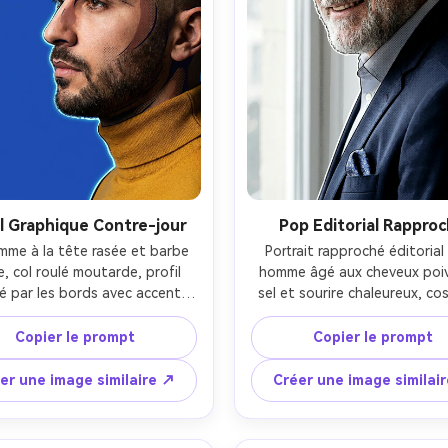
il Graphique Contre-jour
Pop Editorial Rappro
me à la tête rasée et barbe 
Portrait rapproché éditorial 
ée, col roulé moutarde, profil 
homme âgé aux cheveux poivr
ré par les bords avec accent 
sel et sourire chaleureux, co
x vif sur un fond bleu roi uni ; 
bleu marine et pochette graph
portrait 85 mm, composition 
lumière douce en fenêtre a
Copier le prompt
Copier le prompt
 avec espace négatif ; ombres 
dégradé subtil et mince liseré ;
isées pop art, contour épais 
85 mm, cadrage serré ; palett
er une image similaire ↗
Créer une image similai
que, trame minimale ; texture 
art à séparation nette des cou
au réaliste, cils nets, haute 
trames fines dans les demi-te
résolution --ar 4:5
contours précis ; pores réalis