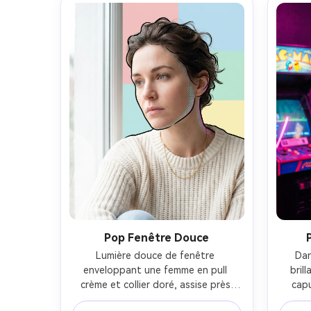
netteté, haute résolution --ar 4:5
Pop Fenêtre Douce
Lumière douce de fenêtre 
Dan
enveloppant une femme en pull 
bril
crème et collier doré, assise près 
capu
d’une fenêtre lumineuse sur un fond 
debout