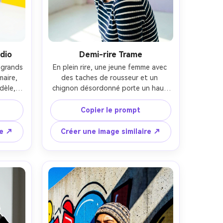
dio
Demi-rire Trame
grands 
En plein rire, une jeune femme avec 
aire, 
des taches de rousseur et un 
dèle, 
chignon désordonné porte un haut 
 col 
rayé et un rouge à lèvres vif ; énergie 
ée 
prise sur le vif dans un décor minimal 
Copier le prompt
e de 
avec bulles BD en arrière-plan ; 
umière 
lumière douce côté fenêtre plus 
re ↗
Créer une image similaire ↗
doux ; 
léger contour ; style portrait 35 mm, 
e demi-
cadrage buste ; ombrage trame pop 
urs 
art sur ombres, saturation 
ours 
colorimétrique appuyée ; détails 
art ; 
naturels de peau, mise au point 
gard 
nette --ar 4:5
 4:5