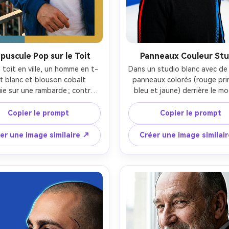
gratuit!
Créer Gratuitement →
puscule Pop sur le Toit
Panneaux Couleur Stu
 toit en ville, un homme en t-
Dans un studio blanc avec de 
rt blanc et blouson cobalt 
panneaux colorés (rouge prim
ie sur une rambarde ; contre-
bleu et jaune) derrière le mo
r doré avec liseré chaud et 
une personne non binaire en
traste fort ; rendu 50 mm, 
roulé noir et chaîne argent
Copier le prompt
Copier le prompt
e rapproché ; palette pop art 
regarde l’objectif ; éclairag
locs de couleurs rouge, bleu 
studio stroboscopique avec l
er une image similaire ↗
Créer une image similai
 et moutarde, ombrage tramé 
principale dure et remplissage 
l ; ombres naturelles, pores 
style portrait 85 mm ; cadrag
stes, colorimétrie éditoriale, 
corps net ; ombres à conto
grande précision --ar 4:5
graphiques, accents de cont
audacieux, posterisation pop 
texture de peau réaliste, re
net, haute résolution --ar