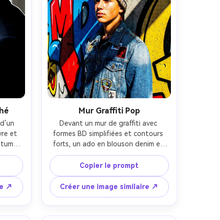
ché
Mur Graffiti Pop
d’un 
Devant un mur de graffiti avec 
e et 
formes BD simplifiées et contours 
stume 
forts, un ado en blouson denim et 
ique ; 
bonnet coloré regarde hors-champ ; 
vec 
soleil de midi dur, ombres très 
Copier le prompt
 style 
marquées ; style 35 mm, cadrage 
e pop 
demi-corps ; posterisation pop art, 
re ↗
Créer une image similaire ↗
leurs, 
primaires saturées, ombres traitées 
intes, 
en trame ; peau réaliste, mise au 
tes, 
point précise, contraste prononcé -