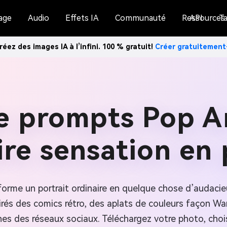
age
Audio
Effets IA
Communauté
Ressources
API
Ta
réez des images IA à l’infini. 100 % gratuit!
Créer gratuitemen
e prompts Pop A
ire sensation en 
orme un portrait ordinaire en quelque chose d’audacieu
rés des comics rétro, des aplats de couleurs façon Wa
es des réseaux sociaux. Téléchargez votre photo, choi