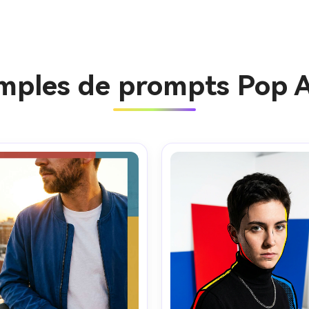
emples de prompts Pop A
Créez des
à l’infini