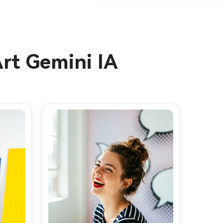
rt Gemini IA
 images IA
. 100 %