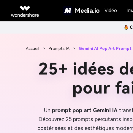
Media.io
Vidéo
Im
C
Accueil
>
Prompts IA
>
Gemini AI Pop Art Prompt
25+ idées d
pour fa
Un
prompt pop art Gemini IA
transf
Découvrez 25 prompts percutants inspi
postérisées et des esthétiques modern