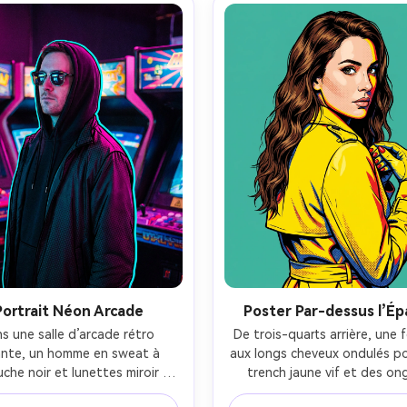
ombres naturelles, haute réso
--ar 4:5
Portrait Néon Arcade
Poster Par-dessus l’Ép
s une salle d’arcade rétro 
De trois-quarts arrière, une 
lante, un homme en sweat à 
aux longs cheveux ondulés po
che noir et lunettes miroir 
trench jaune vif et des ong
 sous des néons magenta et 
rouges ; éclairage studio a