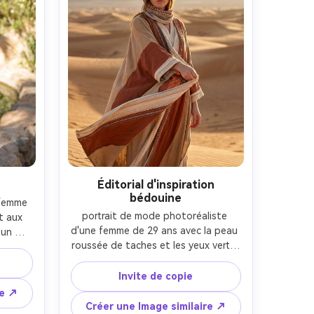
Éditorial d'inspiration
bédouine
femme 
portrait de mode photoréaliste 
t aux 
d'une femme de 29 ans avec la peau 
un 
roussée de taches et les yeux verts, 
sise 
expression confiante, pose debout 
s une 
avec la main soulevant un manteau 
une 
Invite de copie
fluide, portant une robe en couches 
t des 
re ↗
moderne d'inspiration bédouine en 
, des 
Créer une Image similaire ↗