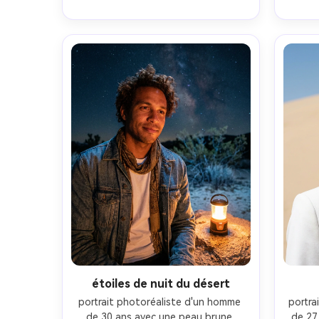
debout sur des dunes de sable 
lointai
haute au lever du soleil avec une 
tempêt
brume de chaleur subtile, lumière 
un for
latérale chaude de l'heure dorée 
Nikon
avec une lumière de jante douce, 
de
Sony A7IV, 85mm f/1.4, profondeur 
lé
de champ peu profonde, 
ciné
encadrement à la taille, angle au 
réalis
niveau des yeux, classement 
nature
cinématographique des couleurs 
chaudes, texture naturelle de la 
peau, pores réalistes, mise au point 
nette sur les yeux, qualité éditoriale, 
haute résolution- -ar 4:5
étoiles de nuit du désert
portrait photoréaliste d'un homme 
portra
de 30 ans avec une peau brune 
de 27 