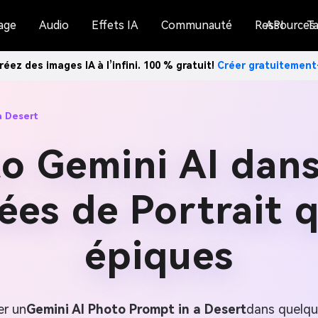
age
Audio
Effets IA
Communauté
Ressources
API
Ta
réez des images IA à l’infini. 100 % gratuit!
Créer gratuitemen
a Desert
to Gemini AI dans
ées de Portrait 
épiques
er un
Gemini AI Photo Prompt in a Desert
dans quelque