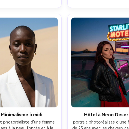
nes à peine visibles, lumière de 
feuilles de palmier et des for
e nuageuse humoreuse avec 
rocheuses derrière, lumière ta
t bord directionnel du côté, 
du midi filtrée à travers les feu
 Z8, 70 mm f/2, coupe serrée 
Canon EOS R5, 50mm f/1.2
 tête et d'épaules, angle 
encadrement du portrait du m
gèrement bas, contraste 
du torse vers le haut, bokeh 
matographique grain, tissu 
ambiance sereine, texture de
te soufflé par le vent, ombres 
réaliste, points forts de
lles, yeux tranchants, haute 
transpiration subtils, clart
résolution-AR 4:5
éditoriale, haute résolution-
Minimalisme à midi
Hôtel à Neon Deser
it photoréaliste d'une femme 
portrait photoréaliste d'une 
ans à la peau foncée et à la 
de 25 ans avec les cheveux ca