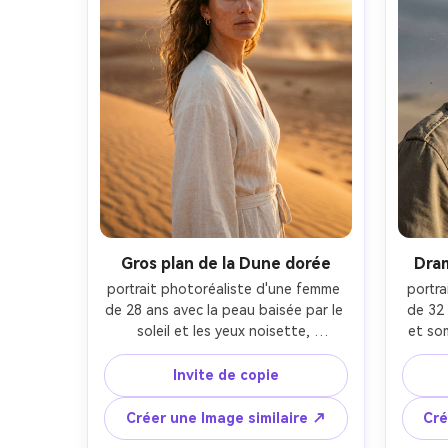
Gros plan de la Dune dorée
Dra
portrait photoréaliste d'une femme 
portra
de 28 ans avec la peau baisée par le 
de 32 
soleil et les yeux noisette, 
et som
expression calme, pose de trois 
regar
quarts, portant une robe en lin 
porta
Invite de copie
crème et des boucles d'oreilles 
cha
dorées délicates, cheveux ondulés 
utilit
Créer une Image similaire ↗
Cré
lâches se déplaçant dans le vent, 
fin sou