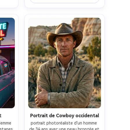
beige et rouille, foulard à motifs, 
mations 
vastes dunes et montagnes 
chetée 
lointaines, lumière dorée en fin 
illes, 
d'après-midi avec un rebord fort et 
, 
de longues ombres, Fujifilm GFX 
ilieu 
100S, 110 mm f/2, composition 
doux, 
verticale sur tout le corps, 
 peau 
encadrement centré, ambiance 
 
éditoriale haute mode, tissage 
é 
réaliste en tissu, mise au point 
AR 4:5
nette, haute résolution- -ar 4:5
t
Portrait de Cowboy occidental
femme 
portrait photoréaliste d'un homme 
stanes 
de 34 ans avec une peau bronzée et 