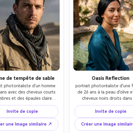
me de tempête de sable
Oasis Reflection
it photoréaliste d'un homme 
portrait photoréaliste d'une 
ans avec des cheveux courts 
de 26 ans à la peau d'olive e
bres et des épaules claires, 
cheveux noirs droits dans 
d intense, épaules inclinées, 
chignon bas, sourire doux, as
nt une écharpe de désert au 
près d'une petite piscine dan
Invite de copie
Invite de copie
rbon de bois et une veste 
oasis désertique, portant 
aire de couleur sable, du sable 
chemise en satin bleu bleu e
er une Image similaire ↗
Créer une Image similai
fflant sur la scène, des dunes 
colliers en argent superposé