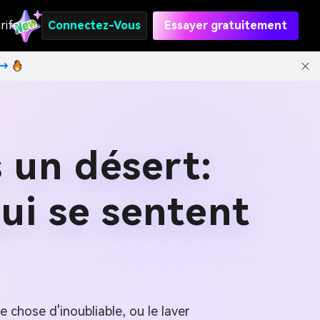
rifs
Connectez-Vous
Essayer gratuitement
t→
 un désert:
qui se sentent
 chose d'inoubliable, ou le laver