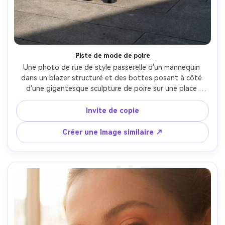
Piste de mode de poire
Une photo de rue de style passerelle d'un mannequin 
dans un blazer structuré et des bottes posant à côté 
d'une gigantesque sculpture de poire sur une place 
minimaliste, des ombres dures de midi, des lignes 
d'architecture nettes, prise sur Canon R5 70mm f/2, cadre 
Invite de copie
éditorial complet, haut contraste, matériaux réalistes, 
ambiance de campagne de mode premium, éclairage 
Créer une Image similaire ↗
cinématographique doux-AR 4:5