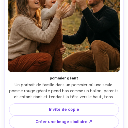
pommier géant
Un portrait de famille dans un pommier où une seule 
pomme rouge géante pend bas comme un ballon, parents 
et enfant riant et tendant la tête vers le haut, tons 
d'automne doux, rétroéclairage doré, pris sur Nikon Z8 
50mm f/1.4, moment franc naturel, bokeh crémeux, 
Invite de copie
visages et mains photoréalistes, couleur chaleureuse 
nostalgique grade- -ar 4:5
Créer une Image similaire ↗