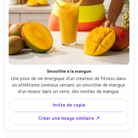
Smoothie à la mangue
Une prise de vie énergique d'un créateur de fitness dans 
un athlétisme lumineux versant un smoothie de mangue 
d'un mixeur dans un verre, des moitiés de mangue 
géantes sur le comptoir, des couleurs tropicales vives, 
l'éclairage de cuisine de studio, prise sur Canon R3 35mm 
Invite de copie
f/1.8, action freeze avec des gouttelettes nettes, des 
textures photoréalistes, une photographie commerciale 
Créer une Image similaire ↗
percutante-AR 4:5