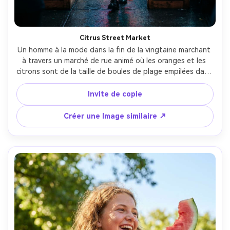
Citrus Street Market
Un homme à la mode dans la fin de la vingtaine marchant 
à travers un marché de rue animé où les oranges et les 
citrons sont de la taille de boules de plage empilées dans 
des caisses, des panneaux de prix au néon, de la vapeur 
des stands de nourriture, des reflets de nuit pluvieuse, 
Invite de copie
prise sur Canon R5 35mm f/1.4, style de rue franc au 
niveau des yeux, mise au point nette avec bokeh 
Créer une Image similaire ↗
cinématographique, texture de peau photoréaliste, 
couleur humorée vibrante grade- -ar 4:5