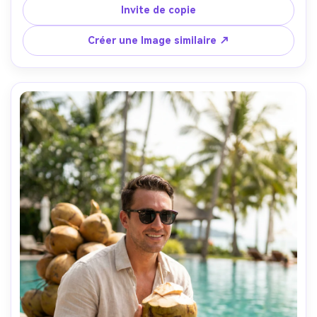
Nikon Z9 24mm f/2.8, large photo basse angle, 
Invite de copie
mouvement gelé, grain et texture photoréalistes, 
photographie de sport énergique- -ar 4:5
Créer une Image similaire ↗