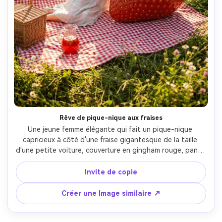
Rêve de pique-nique aux fraises
Une jeune femme élégante qui fait un pique-nique 
capricieux à côté d'une fraise gigantesque de la taille 
d'une petite voiture, couverture en gingham rouge, panier 
en osier, jus de fraise scintillant, prairie pastel avec des 
fleurs sauvages, lumière chaude du soleil de l'heure dorée, 
Invite de copie
prise sur Sony A7IV 50mm f/1.8, cadre complet, 
profondeur de champ peu profonde, échelle surréaliste 
Créer une Image similaire ↗
mais textures photoréalistes, classement des couleurs 
éditorial, peau ultra-réaliste et ombres naturelles- -ar 4:5