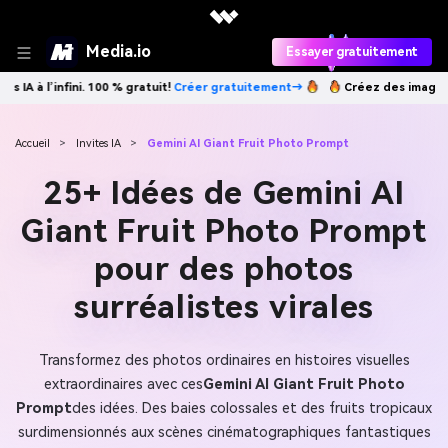
Media.io
Essayer gratuitement
éer gratuitement→
Créez des images IA à l’infini. 100 % gratuit!
Crée
Accueil
>
Invites IA
>
Gemini AI Giant Fruit Photo Prompt
25+ Idées de Gemini AI
Giant Fruit Photo Prompt
pour des photos
surréalistes virales
Transformez des photos ordinaires en histoires visuelles
extraordinaires avec ces
Gemini AI Giant Fruit Photo
Prompt
des idées. Des baies colossales et des fruits tropicaux
surdimensionnés aux scènes cinématographiques fantastiques