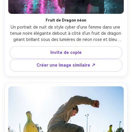
Fruit de Dragon néon
Un portrait de nuit de style cyber d'une femme dans une 
tenue noire élégante debout à côté d'un fruit de dragon 
géant brillant sous des lumières de néon rose et bleu-
vert, trottoir humide, brume de fumée, prise sur Sony A1 
50mm f/1.2, cadre demi-corps, contraste 
Invite de copie
cinématographique, reflets de peau réalistes et graines 
de fruits, photographie éditoriale futuriste- -ar 4:5
Créer une Image similaire ↗