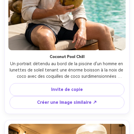
Coconut Pool Chill
Un portrait détendu au bord de la piscine d'un homme en 
lunettes de soleil tenant une énorme boisson à la noix de 
coco avec des coquilles de coco surdimensionnées 
empilées derrière, des palmiers, de l'eau de la piscine 
turquoise, la lumière du soleil estival rude adoucissée par 
Invite de copie
un réflecteur, prise sur Canon R5 85mm f/2, cadre demi-
corps, reflets brillants, peau photoréaliste, atmosphère 
Créer une Image similaire ↗
de station de luxe- -ar 4:5