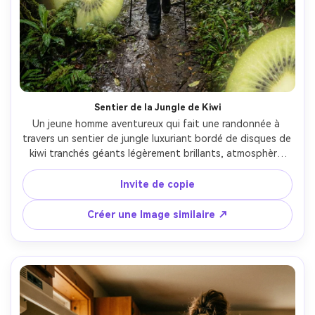
Créez des images IA
à l’infini. 100 %
gratuit!
Créer Gratuitement →
Sentier de la Jungle de Kiwi
Un jeune homme aventureux qui fait une randonnée à 
travers un sentier de jungle luxuriant bordé de disques de 
kiwi tranchés géants légèrement brillants, atmosphère 
brumeuse, sac à dos et veste de pluie, lumière nuageuse 
diffuse, prise sur Canon R6 28mm f/2, large portrait 
Invite de copie
environnemental, détails nets au premier plan, humidité 
photoréaliste sur les feuilles, réalisme surréaliste rêveur- -
Créer une Image similaire ↗
ar 4:5