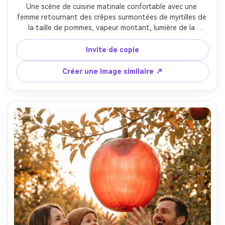
Une scène de cuisine matinale confortable avec une 
femme retournant des crêpes surmontées de myrtilles de 
la taille de pommes, vapeur montant, lumière de la 
fenêtre éclairée par le soleil, tablier et petit pain en 
désordre, tourné sur Sony A7C II 35mm f/1.8, trois quarts 
Invite de copie
de cadrage du corps, chaud film-comme classement des 
couleurs, style alimentaire réaliste et texture de la peau, 
Créer une Image similaire ↗
photographie éditoriale de style domestique- -ar 4:5