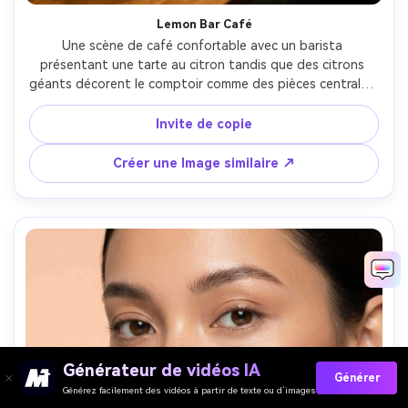
Lemon Bar Café
Une scène de café confortable avec un barista 
présentant une tarte au citron tandis que des citrons 
géants décorent le comptoir comme des pièces centrales, 
des lumières chaudes en tungstène, de la vapeur 
d'espresso, du tablier et des manches roulées, prise sur 
Invite de copie
Fujifilm X-T5 33mm f/1.4, mi-prise franche, bokeh crémeux, 
des textures alimentaires photoréalistes et des couleurs 
Créer une Image similaire ↗
naturelles-AR 4:5
Générateur de vidéos IA
Générer
Générez facilement des vidéos à partir de texte ou d’images