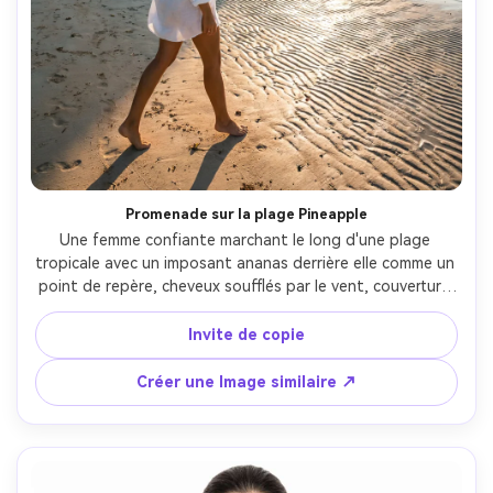
Promenade sur la plage Pineapple
Une femme confiante marchant le long d'une plage 
tropicale avec un imposant ananas derrière elle comme un 
point de repère, cheveux soufflés par le vent, couverture 
de lin, eau turquoise, éclat de soleil, photographié sur 
Sony A1 24mm f/2.8, composition grand angle sur tout le 
Invite de copie
corps, lignes principales fortes dans le sable, points forts 
nets, textures photoréalistes sur la peau d'ananas, 
Créer une Image similaire ↗
photographie de voyage cinématographique- -ar 4:5