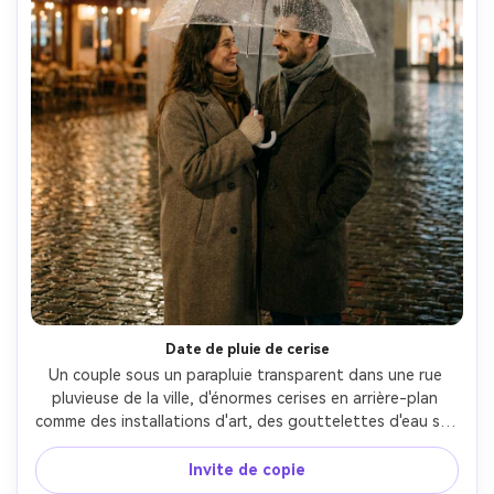
Date de pluie de cerise
Un couple sous un parapluie transparent dans une rue 
pluvieuse de la ville, d'énormes cerises en arrière-plan 
comme des installations d'art, des gouttelettes d'eau sur 
le parapluie, des manteaux et des écharpes confortables, 
des lumières chaudes de la vitrine, prise sur Fujifilm 
Invite de copie
GFX100 45mm f/2.8, encadrement franc romantique, 