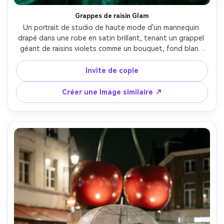
Grappes de raisin Glam
Un portrait de studio de haute mode d'un mannequin 
drapé dans une robe en satin brillant, tenant un grappel 
géant de raisins violets comme un bouquet, fond blanc 
propre, éclairage softbox avec une lumière douce de 
bord, prise en Phase un format moyen 80mm, cadre serré 
Invite de copie
demi-corps, texture de fleurs de fruits ultra-détaillée, 
look éditorial de beauté de luxe, peau photoréaliste et 
Créer une Image similaire ↗
yeux tranchants-AR 4:5