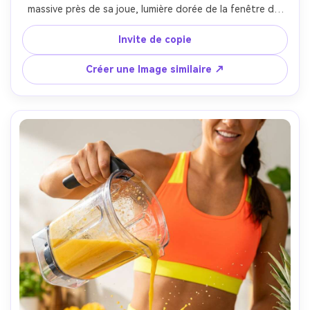
massive près de sa joue, lumière dorée de la fenêtre du 
coucher de soleil, brume douce, prise sur Sony A7IV 85mm 
f/1.4, encadrement serré de la tête et des épaules, pores 
Invite de copie
de peau ultra-réalistes, détail délicat de la peluche de 
pêche, beauté romantique
Créer une Image similaire ↗