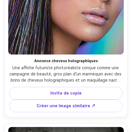
Annonce cheveux holographiques
Une affiche futuriste photoréaliste conçue comme une 
campagne de beauté, gros plan d'un mannequin avec des 
brins de cheveux holographiques et un maquillage nacré, 
fond dégradé irisant, typographie propre du produit-
publicité liant "SPECTRA SHINE", éclairage de studio 
Invite de copie
brillant avec des reflets softbox, prise sur Canon EOS R5, 
look macro 100mm, peau ultra-détaillée, mise en page 
Créer une Image similaire ↗
premium de l'affiche publicitaire-AR 4:5