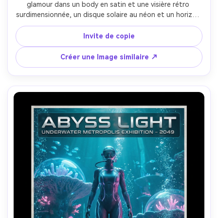
glamour dans un body en satin et une visière rétro 
surdimensionnée, un disque solaire au néon et un horizon 
de grille derrière elle, une palette rose et violet chaud, 
une typographie audacieuse inspirée des années 80 avec 
Invite de copie
la lecture "SYNTH CITY", une lumière clé forte avec des 
gels colorés, prise sur Sony A7R IV, objectif 85mm, portrait 
Créer une Image similaire ↗
nett, composition prête à l'affiche et bords propres-AR 
4:5