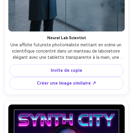
Neural Lab Scientist
Une affiche futuriste photoréaliste mettant en scène un 
scientifique concentré dans un manteau de laboratoire 
élégant avec une tablette transparente à la main, une 
visualisation de réseau neuronal brillant projetée derrière 
eux, un éclairage blanc frais et bleu électrique, une grille 
Invite de copie
d'affiche propre de style suisse, une typographie fine 
lisant "Systèmes neuronaux", prise sur Sony A1, objectif 
Créer une Image similaire ↗
50 mm, détails de peau ultra-réels, réflexions nettes, 
atmosphère éditoriale de technologie moderne-AR 4:5