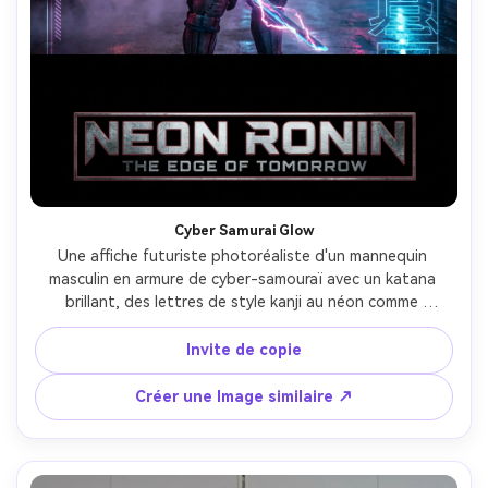
Cyber Samurai Glow
Une affiche futuriste photoréaliste d'un mannequin 
masculin en armure de cyber-samouraï avec un katana 
brillant, des lettres de style kanji au néon comme 
éléments graphiques (pas de mots japonais lisibles), une 
ruelle fumée avec des tubes de néon roses et bleus, une 
Invite de copie
photo dramatique de héros basse angle, la lumière de 
jante dure et la diffusion de brouillard, prise sur Sony A7R 
Créer une Image similaire ↗
V, objectif 24 mm, contraste élevé, textures d'armure 
ultra-détaillées, mise en page d'affiche de film premium 
avec espace de titre en bas-AR 4:5