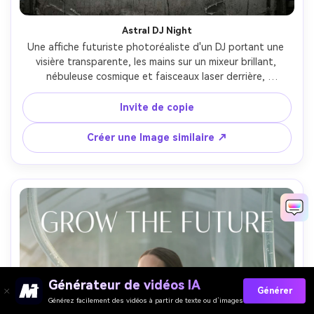
Astral DJ Night
Une affiche futuriste photoréaliste d'un DJ portant une 
visière transparente, les mains sur un mixeur brillant, 
nébuleuse cosmique et faisceaux laser derrière, 
typographie énergique lisant "ORBIT RAVE", rétroéclairage 
dramatique et brume, prise sur Nikon Z8, objectif 24 mm, 
Invite de copie
contraste percutant, sujet net avec des lumières bokeh, 
composition d'affiche du festival- -ar 4:5
Créer une Image similaire ↗
Générateur de vidéos IA
Générer
Générez facilement des vidéos à partir de texte ou d’images