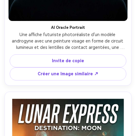
AI Oracle Portrait
Une affiche futuriste photoréaliste d'un modèle 
androgyne avec une peinture visage en forme de circuit 
lumineux et des lentilles de contact argentées, une 
composition symétrique centrée, des éléments 
d'interface utilisateur holographiques flottants autour de 
Invite de copie
la tête, une typographie minimaliste de science-fiction 
lisant "ORACLE" en mince sans serif, fond sombre avec 
Créer une Image similaire ↗
des faisceaux de lumière volumétriques doux, 
stroboscope studio avec des reflets contrôlés, prise sur 
Canon EOS R5, 85mm f/1.4, pores et ombres ultra-
réalistes, esthétique de conception d'affiche premium-AR 
4:5