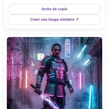
avec des hologrammes modernes, palette orange chaude 
et teal, typographie audacieuse vintage-meets-future 
Invite de copie
avec la lecture "LUNAR EXPRESS", superposition de 
texture en demi-ton gardée subtile, marges nettes pour 
Créer une Image similaire ↗
l'impression, prise sur Nikon Z8, objectif 35 mm, mise au 
point nette, éclairage cinématographique, composition 
prête à l'affiche-AR 4:5