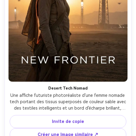
Desert Tech Nomad
Une affiche futuriste photoréaliste d'une femme nomade 
tech portant des tissus superposés de couleur sable avec 
des textiles intelligents et un bord d'écharpe brillant, 
debout dans un vaste désert avec des tours solaires et 
des drones lointains, coucher de soleil chaud avec une 
Invite de copie
forte lumière de bord de silhouette, typographie minimale 
liant "NEW FRONTIER", prise sur Canon EOS R5, objectif 
Créer une Image similaire ↗