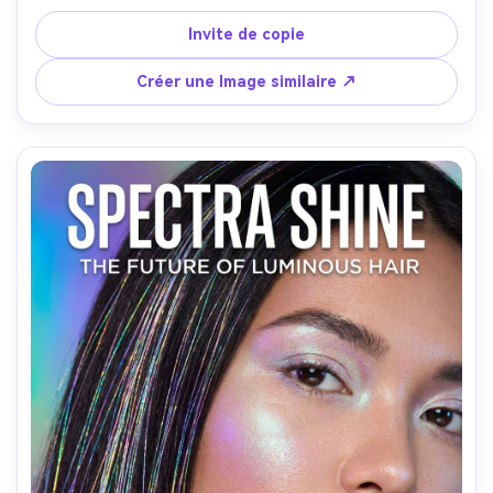
poussiéreuse avec des dômes et des lumières de rover, 
typographie audacieuse liant "Mars DROP", lumière 
Invite de copie
directionnelle rude comme un soleil extraterrestre brillant, 
prise sur Sony A7IV, objectif 35 mm, textures nettes, 
Créer une Image similaire ↗
design d'affiche hypebeast avec des marges nettes-AR 
4:5