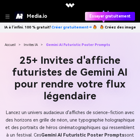
Media.io
Essayer gratuitement
réer gratuitement→
Créez des images IA à l’infini. 100 % gratuit!
Crée
Accueil
>
Invites IA
>
Gemini AI Futuristic Poster Prompts
25+ Invites d'affiche
futuristes de Gemini AI
pour rendre votre flux
légendaire
Lancez un univers audacieux d'affiches de science-fiction avec
des horizons en grille de néon, une typographie holographique
et des portraits de héros cinématographiques qui ressemblent
à un festival. Ces
Gemini AI Futuristic Poster Prompts
sont