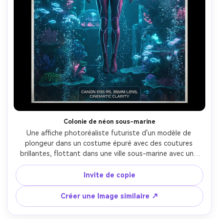
Colonie de néon sous-marine
Une affiche photoréaliste futuriste d'un modèle de 
plongeur dans un costume épuré avec des coutures 
brillantes, flottant dans une ville sous-marine avec une 
architecture bioluminescente, une lumière ambiante bleu 
teal et des reflets roses, des bulles comme texture 
Invite de copie
graphique, une typographie élégante liant "ABYSS light", 
prise sur Canon EOS R5, objectif 35 mm, clarté 
Créer une Image similaire ↗
cinématographique, mise en page équilibrée de l'affiche 
avec bloc de titre-AR 4:5