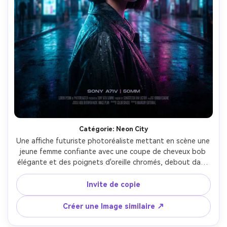
Catégorie: Neon City
Une affiche futuriste photoréaliste mettant en scène une 
jeune femme confiante avec une coupe de cheveux bob 
élégante et des poignets d'oreille chromés, debout dans 
une rue de mégacité au néon trempée de pluie avec des 
panneaux d'affichage hologrammes, une typographie 
Invite de copie
cinétique audacieuse lisant "neon TOMORROW" en haut, 
une lueur cyan et magenta, un asphalte humide 
Créer une Image similaire ↗
réfléchissant, une lumière cinématographique, une 
disposition d'affiche avec un espace négatif généreux, 