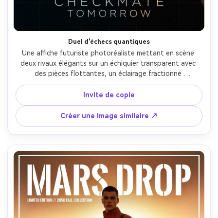
Duel d'échecs quantiques
Une affiche futuriste photoréaliste mettant en scène 
deux rivaux élégants sur un échiquier transparent avec 
des pièces flottantes, un éclairage fractionné 
dramatique, des particules quantiques abstraites en 
arrière-plan, une typographie minimaliste liant 
Invite de copie
"CHECKMATE TOMORROW", prise sur Fujifilm GFX 100, 
objectif 110 mm, profondeur de champ peu profonde, 
Créer une Image similaire ↗
look studio haut de gamme, grille d'affiche avec forte 
mise au point centrale-AR 4:5