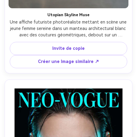
Utopian Skyline Muse
Une affiche futuriste photoréaliste mettant en scène une 
jeune femme sereine dans un manteau architectural blanc 
avec des coutures géométriques, debout sur un 
passerelle surplombant une ville utopique lumineuse de 
tours de verre et de véhicules volants, dégradés pastel 
Invite de copie
aérés, typographie condensée élégante liant "L'avenir est 
doux", rétroéclairage d'heure dorée, prise sur Fujifilm GFX 
Créer une Image similaire ↗
100S, objectif 80 mm, grille d'affiche moderne propre, 
éclairage ultra-réaliste et profondeur-AR 4:5