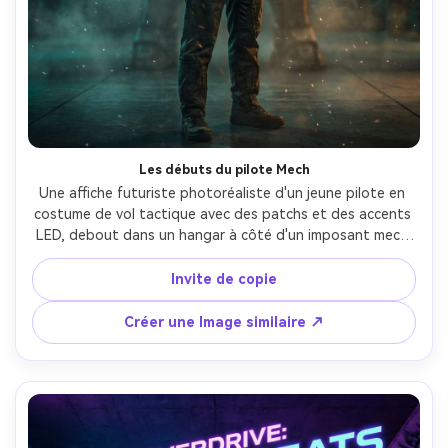
Créez des images IA
à l’infini. 100 %
gratuit!
Créer Gratuitement →
Les débuts du pilote Mech
Une affiche futuriste photoréaliste d'un jeune pilote en 
costume de vol tactique avec des patchs et des accents 
LED, debout dans un hangar à côté d'un imposant mech 
flou en arrière-plan, éclairage cinématographique bleu et 
ambre, texte de titre en gras "UNIT-07" en typographie 
Invite de copie
industrielle, motes de poussière, perspective dramatique, 
prise sur Sony A7IV, objectif 35mm, détail de tissu ultra-
Créer une Image similaire ↗
réaliste, composition d'affiche blockbuster-AR 4:5