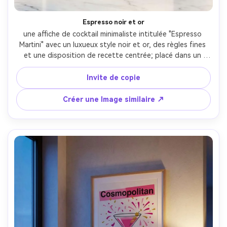
Espresso noir et or
une affiche de cocktail minimaliste intitulée "Espresso 
Martini" avec un luxueux style noir et or, des règles fines 
et une disposition de recette centrée; placé dans un 
cadre noir mat appuyé sur un comptoir en marbre avec 
une petite plante de café; Stroboscope studio doux et 
Invite de copie
remplissage de rebond; Nikon D850, 60mm; composition 
frontale propre, ambiance cadeau premium, fibres de 
Créer une Image similaire ↗
papier photoréalistes, haute résolution, 300 DPI prêts à 
l'impression, éclairage cinématographique doux-AR 4:5