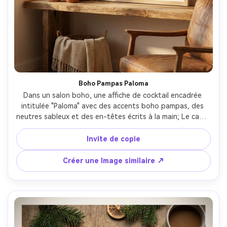
Boho Pampas Paloma
Dans un salon boho, une affiche de cocktail encadrée 
intitulée "Paloma" avec des accents boho pampas, des 
neutres sableux et des en-têtes écrits à la main; Le cadre 
se trouve sur une étagère à côté d'herbe séchée et de 
vases d'argile; Lumière douce de la fenêtre de l'après-
Invite de copie
midi, dégradés d'ombre doux; Sony A7IV, 55mm; 
composition détendue, ambiance chaleureuse, grain 
Créer une Image similaire ↗
d'impression photoréaliste, haute résolution, disposition 
d'affiche prête à imprimer à 300 dpi-AR 4:5