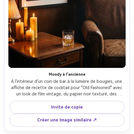
Moody à l'ancienne
À l'intérieur d'un coin de bar à la lumière de bougies, une 
affiche de recette de cocktail pour "Old Fashioned" avec 
un look de film vintage, du papier noir texturé, des 
monogrammes en feuille d'or comme emblème et une liste 
d'ingrédients minimaliste; Chaise en cuir et verre de 
Invite de copie
whisky sur table d'appoint; éclairage discret avec 
clignotement de bougie et remplissage doux; Fujifilm GFX 
Créer une Image similaire ↗
100S, 80mm; composition directe, contraste riche, 
ombres naturelles, texture d'impression photoréaliste, 