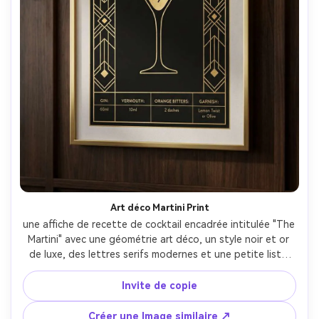
Art déco Martini Print
une affiche de recette de cocktail encadrée intitulée "The 
Martini" avec une géométrie art déco, un style noir et or 
de luxe, des lettres serifs modernes et une petite liste 
d'ingrédients disposée dans une grille propre; Suspendu 
sur un mur de bar de maison en bois foncé avec des 
Invite de copie
accents en laiton; lumières pratiques de tungstène 
chaud, ombres douces; Prise sur Sony A7IV, 50 mm, 
Créer une Image similaire ↗