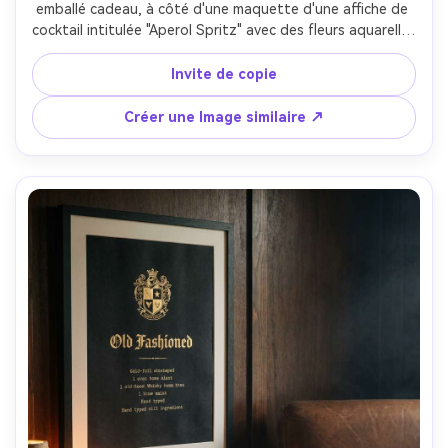
emballé cadeau, à côté d'une maquette d'une affiche de 
cocktail intitulée "Aperol Spritz" avec des fleurs aquarelles 
et des pastels floraux autour de la bordure; réglage de 
comptoir de boutique lumineuse; Lumière douce de la 
Invite de copie
fenêtre de la lumière du jour, points forts aérés; Nikon Z7 
II, 35mm; Léger angle de haut en bas, ambiance 
Créer une Image similaire ↗
chaleureuse de fête, texture de peau réaliste, détails 
d'impression nets, haute résolution, mise en page prête à 
l'impression à 300 DPI avec de grandes marges-AR 4:5