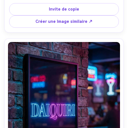
un bloc de recettes propre avec des icônes; Posé sur un 
mur blanc au-dessus d'un chariot de bar en rotin; 
Invite de copie
rétroéclairage chaud avec éclairage doux de lentille; 
Canon EOS R6, 50mm f/1.4; composition légèrement 
Créer une Image similaire ↗
angulaire, ambiance estivale détendue, réflexions 
photoréalistes, haute résolution, design 300 DPI prêt à 
imprimer-AR 4:5