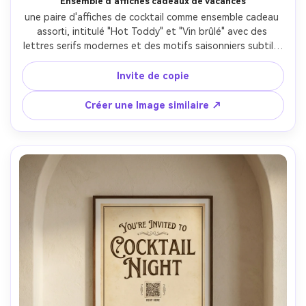
Ensemble d'affiches cadeaux de vacances
une paire d'affiches de cocktail comme ensemble cadeau 
assorti, intitulé "Hot Toddy" et "Vin brûlé" avec des 
lettres serifs modernes et des motifs saisonniers subtils; 
enveloppé d'un ruban et d'une étiquette manuscrite sur 
une table en bois; éclairage de studio supérieur doux, 
Invite de copie
légère vignette; Fujifilm X-T5, 35mm; composition de haut 
en bas, ambiance confortable, textures papier et ruban 
Créer une Image similaire ↗
réalistes, haute résolution, prêt à imprimer 300 DPI- -ar 
4:5