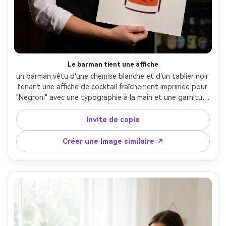
Le barman tient une affiche
un barman vêtu d'une chemise blanche et d'un tablier noir 
tenant une affiche de cocktail fraîchement imprimée pour 
"Negroni" avec une typographie à la main et une garniture 
illustrée minimaliste; Derrière eux un confortable arrière de 
bar avec des bouteilles doucement floues; Stroboscope 
Invite de copie
de studio avec lumière de clé softbox, lumière de jante 
douce; Canon R5, 85mm f/1.8 bokeh; Cadre vertical, 
Créer une Image similaire ↗
sourire confiant, réalisme éditorial avec des ombres 
naturelles, typographie nette, haute résolution, design 
d'affiche prêt à imprimer à 300 DPI- -ar 4:5