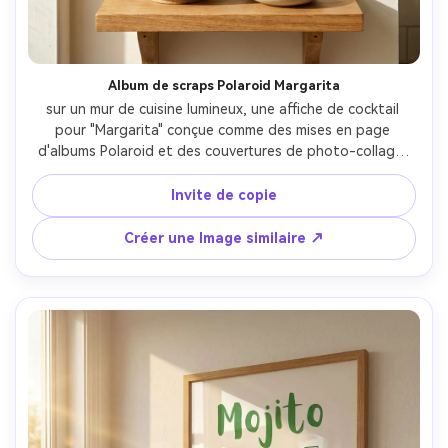
Album de scraps Polaroid Margarita
sur un mur de cuisine lumineux, une affiche de cocktail 
pour "Margarita" conçue comme des mises en page 
d'albums Polaroid et des couvertures de photo-collage, 
avec des coins collés et des légende ludiques; Décoré 
avec un petit bol à citron vert et un saloir sur une étagère 
Invite de copie
à proximité; Lumière du jour diffuse à midi; Sony A7R IV, 
35mm; Cadre vertical, humeur joyeuse, brillance réaliste du 
Créer une Image similaire ↗
papier, mise au point nette, haute résolution, maquette 
d'affiche 300 DPI prête à l'impression-AR 4:5