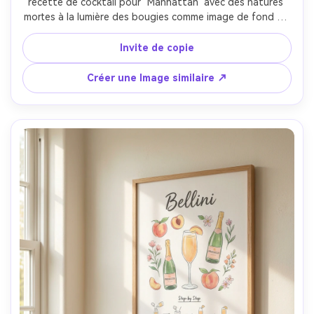
recette de cocktail pour "Manhattan" avec des natures 
mortes à la lumière des bougies comme image de fond et 
des lettres serifs modernes claires recouvertes; Placer 
dans un cadre en noyer sur un bufet avec une seule 
Invite de copie
bougie; éclairage discret avec remplissage souple; Nikon 
Z9, 85mm; composition intime, ambiance dramatique, 
Créer une Image similaire ↗
ombres naturelles, haute résolution, typographie 300 DPI 
prête à l'impression-AR 4:5