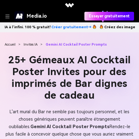
Media.io
Essayer gratuitement
éer gratuitement→
Créez des images IA à l’infini. 100 % gratuit!
Crée
Accueil
>
Invites IA
>
Gemini AI Cocktail Poster Prompts
25+ Gémeaux AI Cocktail
Poster Invites pour des
imprimés de Bar dignes
de cadeau
L'art mural du Bar ne semble pas toujours personnel, et les
choses génériques peuvent paraître étrangement
oubliables.
Gemini AI Cocktail Poster Prompts
Rendez-le
plus facile à concevoir quelque chose que vous auriez vraiment