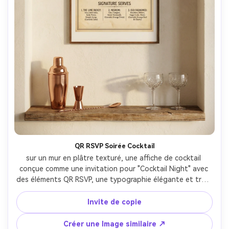
QR RSVP Soirée Cocktail
sur un mur en plâtre texturé, une affiche de cocktail 
conçue comme une invitation pour "Cocktail Night" avec 
des éléments QR RSVP, une typographie élégante et trois 
recettes de boissons signatures dans des colonnes; 
stylisé avec une petite reborde et des outils de cocktail 
Invite de copie
en dessous; Lumière latérale douce, ombres douces; 
Canon EOS R, 50mm; Cadrage direct, ambiance raffinée, 
Créer une Image similaire ↗