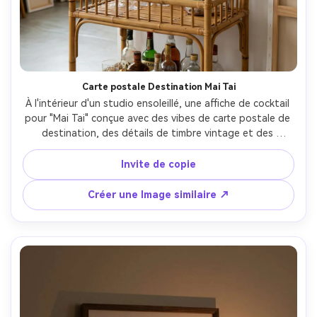
Carte postale Destination Mai Tai
À l'intérieur d'un studio ensoleillé, une affiche de cocktail 
pour "Mai Tai" conçue avec des vibes de carte postale de 
destination, des détails de timbre vintage et des 
couleurs tropicales chaudes; encadré au-dessus d'un 
chariot de bar en bambou; lumière du jour brillante 
Invite de copie
diffusée, reflets doux; Sony A7R V, 35mm; composition 
centrée, ambiance optimiste, réflexions photoréalistes, 
Créer une Image similaire ↗
haute résolution, prêt à imprimer 300 DPI- -ar 4:5