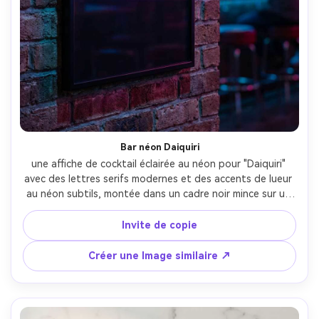
Créez des images IA
à l’infini. 100 %
gratuit!
Créer Gratuitement →
Bar néon Daiquiri
une affiche de cocktail éclairée au néon pour "Daiquiri" 
avec des lettres serifs modernes et des accents de lueur 
au néon subtils, montée dans un cadre noir mince sur un 
mur de briques; L'arrière-plan comprend une signalisation 
néon floue et des tabourets de bar; Éclairage pratique 
Invite de copie
bleu et magenta, lumière de jante sur le cadre; Sony A7S 
III, 85mm; Découpe verticale serrée, ambiance 
Créer une Image similaire ↗
cinématographique, ombres réalistes, typographie nette, 
haute résolution, prêt à imprimer 300 DPI- -ar 4:5