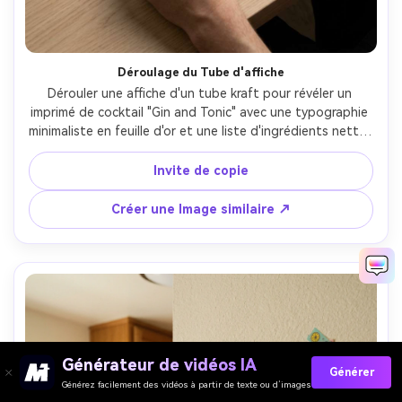
Déroulage du Tube d'affiche
Dérouler une affiche d'un tube kraft pour révéler un 
imprimé de cocktail "Gin and Tonic" avec une typographie 
minimaliste en feuille d'or et une liste d'ingrédients nette; 
Mains dans le cadre, table neutre; éclairage studio doux, 
ombres propres; Sony A7IV, 50mm; composition verticale 
Invite de copie
de gros plan, humeur satisfaisante pour déboîter les 
cadeaux, boucle de papier photoréaliste, haute 
Créer une Image similaire ↗
résolution, prêt à imprimer 300 DPI- -ar 4:5
Générateur de vidéos IA
Générer
Générez facilement des vidéos à partir de texte ou d’images