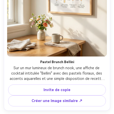
Pastel Brunch Bellini
Sur un mur lumineux de brunch nook, une affiche de 
cocktail intitulée "Bellini" avec des pastels floraux, des 
accents aquarelles et une simple disposition de recette 
étape par étape; Encadré en chêne clair; lumière de la 
fenêtre du matin avec rebond doux; Canon R6 Mark II, 
Invite de copie
35mm; composition aérée, ambiance joyeuse, texture 
papier réaliste, haute résolution, prêt à imprimer 300 DPI- 
Créer une Image similaire ↗
-ar 4:5