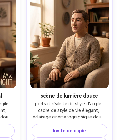
l
scène de lumière douce
gile, 
portrait réaliste de style d'argile, 
nt, 
cadre de style de vie élégant, 
doux, 
éclairage cinématographique doux, 
 de 
objectif 85 mm, profondeur de 
ition 
champ peu profonde, composition 
Invite de copie
de la 
éditoriale, texture naturelle de la 