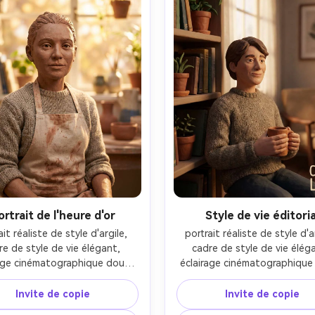
ortrait de l'heure d'or
Style de vie éditoria
ait réaliste de style d'argile, 
portrait réaliste de style d'ar
re de style de vie élégant, 
cadre de style de vie éléga
age cinématographique doux, 
éclairage cinématographique 
ctif 85 mm, profondeur de 
objectif 85 mm, profondeur
 peu profonde, composition 
champ peu profonde, compos
Invite de copie
Invite de copie
riale, texture naturelle de la 
éditoriale, texture naturelle 