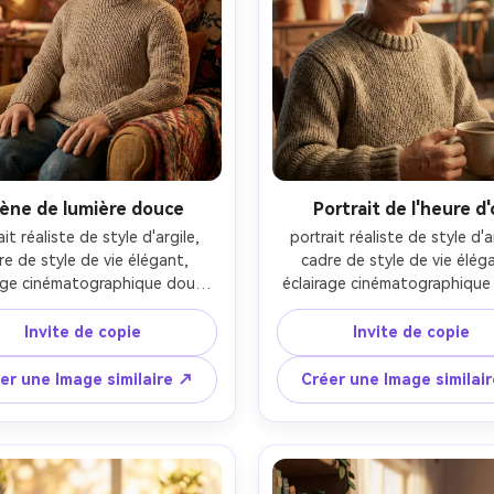
ène de lumière douce
Portrait de l'heure d'
ait réaliste de style d'argile, 
portrait réaliste de style d'ar
re de style de vie élégant, 
cadre de style de vie éléga
age cinématographique doux, 
éclairage cinématographique 
ctif 85 mm, profondeur de 
objectif 85 mm, profondeur
 peu profonde, composition 
champ peu profonde, compos
Invite de copie
Invite de copie
riale, texture naturelle de la 
éditoriale, texture naturelle 
peau-AR 4:5
peau-AR 4:5
er une Image similaire ↗
Créer une Image similai