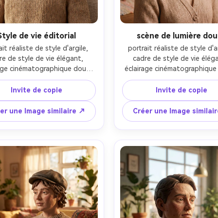
Style de vie éditorial
scène de lumière do
ait réaliste de style d'argile, 
portrait réaliste de style d'ar
re de style de vie élégant, 
cadre de style de vie éléga
age cinématographique doux, 
éclairage cinématographique 
ctif 85 mm, profondeur de 
objectif 85 mm, profondeur
 peu profonde, composition 
champ peu profonde, compos
Invite de copie
Invite de copie
riale, texture naturelle de la 
éditoriale, texture naturelle 
peau-AR 4:5
peau-AR 4:5
er une Image similaire ↗
Créer une Image similai