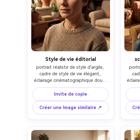
Style de vie éditorial
sc
portrait réaliste de style d'argile, 
portr
cadre de style de vie élégant, 
cad
éclairage cinématographique doux, 
éclair
objectif 85 mm, profondeur de 
obje
champ peu profonde, composition 
champ
Invite de copie
éditoriale, texture naturelle de la 
édito
peau-AR 4:5
Créer une Image similaire ↗
Cré