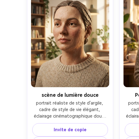
scène de lumière douce
P
portrait réaliste de style d'argile, 
portr
cadre de style de vie élégant, 
cad
éclairage cinématographique doux, 
éclair
objectif 85 mm, profondeur de 
obje
champ peu profonde, composition 
champ
Invite de copie
éditoriale, texture naturelle de la 
édito