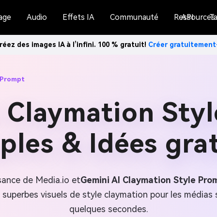
age
Audio
Effets IA
Communauté
Ressources
API
Ta
réez des images IA à l’infini. 100 % gratuit!
Créer gratuitemen
 Prompt
 Claymation Sty
les & Idées gra
sance de Media.io et
Gemini AI Claymation Style Pro
de superbes visuels de style claymation pour les médias 
quelques secondes.