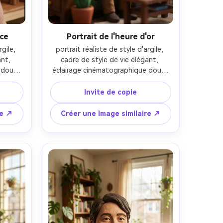
uce
Portrait de l'heure d'or
gile, 
portrait réaliste de style d'argile, 
nt, 
cadre de style de vie élégant, 
doux, 
éclairage cinématographique doux, 
 de 
objectif 85 mm, profondeur de 
ition 
champ peu profonde, composition 
Invite de copie
de la 
éditoriale, texture naturelle de la 
peau-AR 4:5
re ↗
Créer une Image similaire ↗