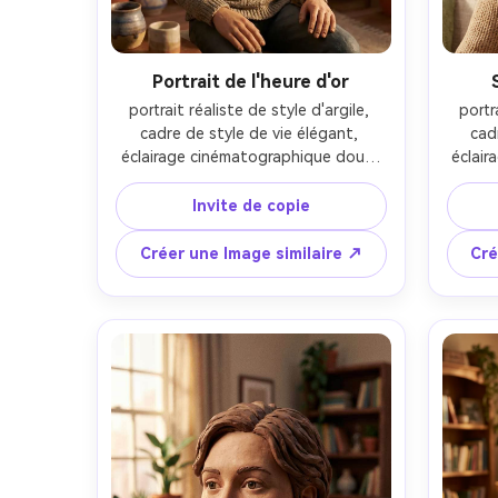
Portrait de l'heure d'or
portrait réaliste de style d'argile, 
portr
cadre de style de vie élégant, 
cad
éclairage cinématographique doux, 
éclair
objectif 85 mm, profondeur de 
obje
champ peu profonde, composition 
champ
Invite de copie
éditoriale, texture naturelle de la 
édito
peau-AR 4:5
Créer une Image similaire ↗
Cré