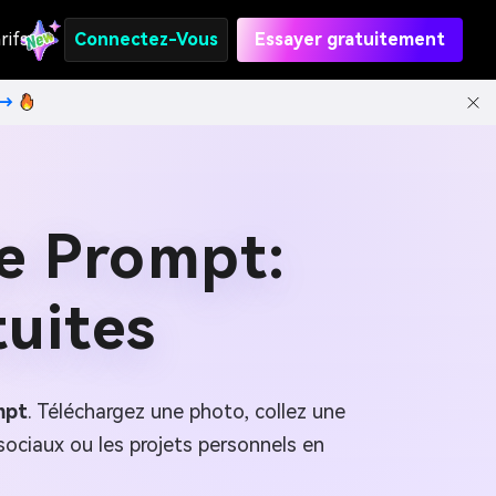
rifs
Connectez-Vous
Essayer gratuitement
t→
le Prompt:
tuites
mpt
. Téléchargez une photo, collez une
sociaux ou les projets personnels en