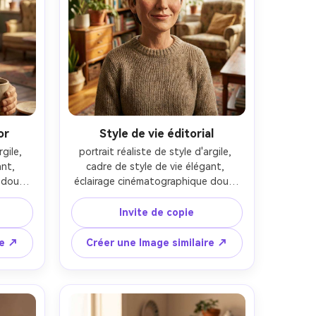
or
Style de vie éditorial
gile, 
portrait réaliste de style d'argile, 
nt, 
cadre de style de vie élégant, 
doux, 
éclairage cinématographique doux, 
 de 
objectif 85 mm, profondeur de 
ition 
champ peu profonde, composition 
Invite de copie
de la 
éditoriale, texture naturelle de la 
peau-AR 4:5
re ↗
Créer une Image similaire ↗