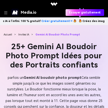
Media.io
Essayer gratuitement
réer gratuitement→
Créez des images IA à l’infini. 100 % gratuit!
Crée
Accueil
>
Invites IA
>
Gemini AI Boudoir Photo Prompt
25+ Gemini AI Boudoir
Photo Prompt Idées pour
des Portraits confiants
parfois un
Gemini AI boudoir photo prompt
Cela semble
simple jusqu'à ce que les images soient gênantes ou
surstylées. Le Boudoir fonctionne mieux lorsque la pose, la
lumière et l'humeur sont en accord les unes avec les autres,
pas lorsque tout est monté à 11. Cette page vous donne 25
conseils qui penchent sur la confiance, la douceur et les détails