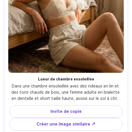
Lueur de chambre ensoleillée
Dans une chambre ensoleillée avec des rideaux en lin et 
des tons chauds de bois, une femme adulte en bralette 
en dentelle et short taille haute, assise sur le sol à côté 
du lit, sourire détendu, gros plans lumière naturelle 
brillante sensation avec diffusion douce, Fujifilm X-T5, 
Invite de copie
56mm f/1.2, vertical 4:5, graduation chaude douce, 
texture photoréaliste de la peau, ombres propres-AR 4:5
Créer une Image similaire ↗