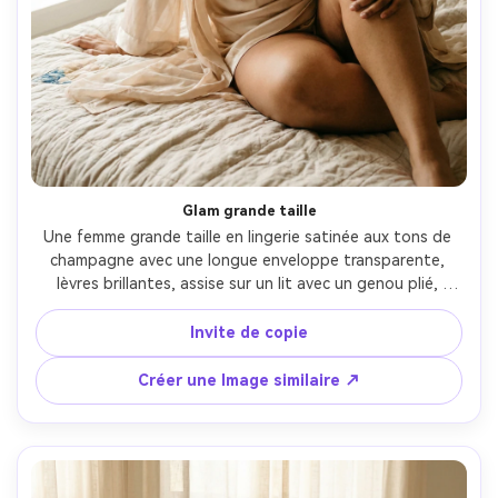
Créez des images IA
à l’infini. 100 %
gratuit!
Créer Gratuitement →
Glam grande taille
Une femme grande taille en lingerie satinée aux tons de 
champagne avec une longue enveloppe transparente, 
lèvres brillantes, assise sur un lit avec un genou plié, 
regardant hors de la caméra, lumière douce de la fenêtre 
et remplissage de réflecteur, Canon EOS R6 Mark II, 85mm 
Invite de copie
f/1.4, flatteur léger angle haut, qualité de couleur 
éditoriale chaude, texture naturelle de la peau, mise au 
Créer une Image similaire ↗
point nette, haute résolution- -ar 4:5