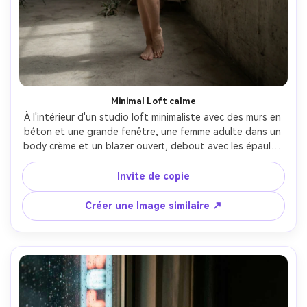
Minimal Loft calme
À l'intérieur d'un studio loft minimaliste avec des murs en 
béton et une grande fenêtre, une femme adulte dans un 
body crème et un blazer ouvert, debout avec les épaules 
détendus, la lumière du jour diffuse et la lumière subtile 
de la jante, Canon R5, 35mm f/1.8, corps complet vertical 
Invite de copie
4:5, ambiance éditoriale aérée, ombres naturelles, drap en 
tissu réaliste, haute résolution-AR 4:5
Créer une Image similaire ↗