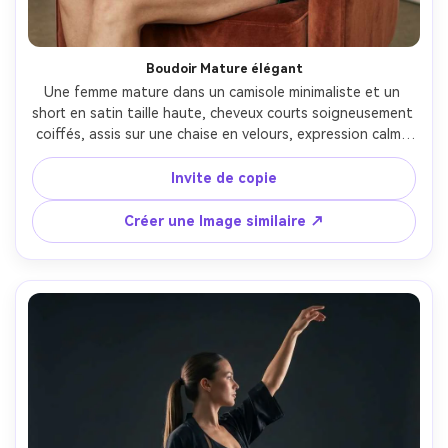
Boudoir Mature élégant
Une femme mature dans un camisole minimaliste et un 
short en satin taille haute, cheveux courts soigneusement 
coiffés, assis sur une chaise en velours, expression calme 
et confiante, stroboscope studio rebondi d'un grand 
parapluie pour un contraste doux, Leica SL2-S, 90mm, 
Invite de copie
cadre vertical demi-corps, classement des couleurs raffiné, 
texture photoréaliste de la peau avec des lignes 
Créer une Image similaire ↗
naturelles préservées, haute résolution, yeux tranchants, 
éclairage cinématographique doux- -ar 4:5