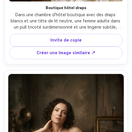
Boutique hôtel draps
Dans une chambre d'hôtel boutique avec des draps 
blancs et une tête de lit neutre, une femme adulte dans 
un pull tricoté surdimensionné et une lingerie subtile, 
inclinée sur le côté, lumière du matin à travers les rideaux, 
Nikon D850, 50mm f/1.4, composition verticale 4:5, 
Invite de copie
ambiance intime confortable, texture photoréaliste de la 
peau et des fibres de tissu, style éditorial propre, haute 
Créer une Image similaire ↗
résolution-AR 4:5