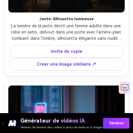
Jante-Silhouette lumineuse
La lumière de la jante décrit une femme adulte dans une 
robe en satin, debout dans une porte avec l'arrière-plan 
tombant dans l'ombre, silhouette élégante sans nudité 
explicite, lumière de bande de studio derrière et clé 
souple de l'avant, Nikon D780, 70mm f/2.8, trois-quarts 
Invite de copie
encadrement, contraste cinématographique, texture de 
peau réaliste, haute résolution, détails nets- -ar 4:5
Créer une Image similaire ↗
Générateur de vidéos IA
Générer
Générez facilement des vidéos à partir de texte ou d’images