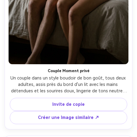
Couple Moment privé
Un couple dans un style boudoir de bon goût, tous deux 
adultes, assis près du bord d'un lit avec les mains 
détendues et les sourires doux, lingerie de tons neutres 
et une chemise ouverte boutonnée, lampe de chevet 
chaude et faible remplissage des fenêtres, Fujifilm GFX 
Invite de copie
100S, 63 mm f/2.8, composition taille-haut, humeur intime 
et respectueuse, tons de peau réalistes, ombres 
Créer une Image similaire ↗
naturelles, finition éditoriale, éclairage cinématographique 
doux-AR 4:5