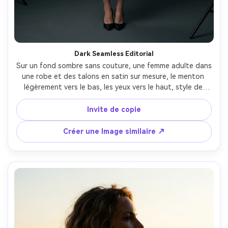
Dark Seamless Editorial
Sur un fond sombre sans couture, une femme adulte dans 
une robe et des talons en satin sur mesure, le menton 
légèrement vers le bas, les yeux vers le haut, style de 
headshots stroboscopique studio avec une grande 
softbox et remplissage négatif, look Profoto, Nikon Z9, 
Invite de copie
105 mm f/2, cadre de portrait serré, humeur éditoriale 
brillante, texture de peau réaliste, détails nets, haute 
Créer une Image similaire ↗
résolution- -ar 4:5