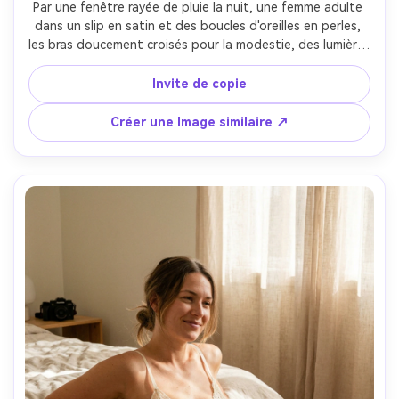
Par une fenêtre rayée de pluie la nuit, une femme adulte 
dans un slip en satin et des boucles d'oreilles en perles, 
les bras doucement croisés pour la modestie, des lumières 
réfléchissantes de la ville à l'extérieur, un éclairage 
humoreux et discret avec des reflets doux de la fenêtre, 
Invite de copie
Sony A7IV, 85 mm f/1.4, composition serrée à mi-corps, 
texture subtile en grains de film, tons de peau réalistes, 
Créer une Image similaire ↗
mise au point nette-AR 4:5