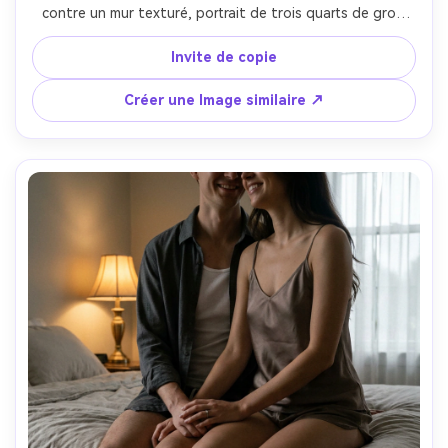
contre un mur texturé, portrait de trois quarts de gros 
plan se concentrant sur le visage et la clavicule, éclairage 
latéral directionnel avec décrochage doux, Nikon Z7 II, 
Invite de copie
85mm f/1.8, profondeur de champ peu profonde, 
notation cinématographique atténuée, texture naturelle 
Créer une Image similaire ↗
de la peau, pas de lissage plastique, haute résolution-AR 
4:5