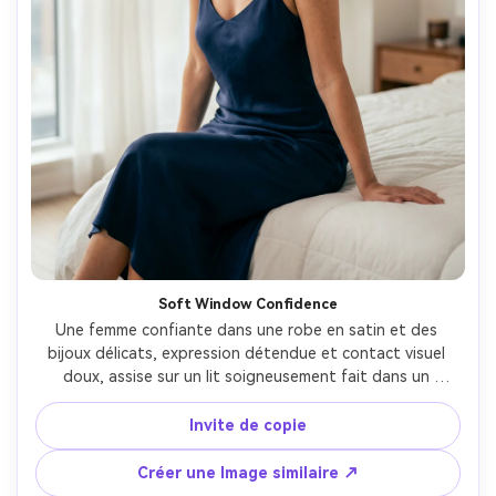
Soft Window Confidence
Une femme confiante dans une robe en satin et des 
bijoux délicats, expression détendue et contact visuel 
doux, assise sur un lit soigneusement fait dans un 
appartement moderne, lumière douce de fenêtre avec 
rideaux transparents, Sony A7IV, 85mm f/1.4, profondeur 
Invite de copie
de champ peu profonde bokeh, portrait vertical 4:5 mi-
cuisse, gradation des couleurs chaudes subtiles, texture 
Créer une Image similaire ↗
photoréaliste de la peau, ombres naturelles, qualité 