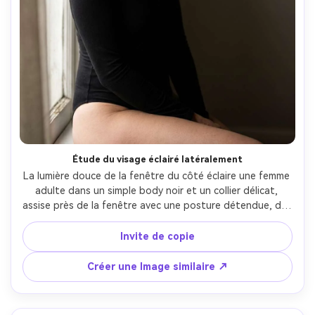
Étude du visage éclairé latéralement
La lumière douce de la fenêtre du côté éclaire une femme 
adulte dans un simple body noir et un collier délicat, 
assise près de la fenêtre avec une posture détendue, des 
projecteurs doux, Sony A7R IV, 85mm f/1.4, portrait serré 
avec un espace négatif, humeur intime calme, texture de 
Invite de copie
peau photoréaliste, qualité de couleur subtile, mise au 
point nette-AR 4:5
Créer une Image similaire ↗