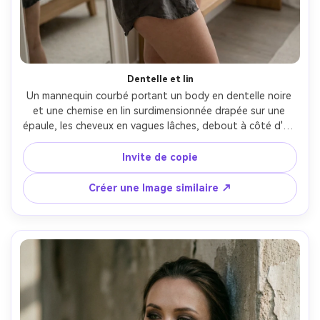
Dentelle et lin
Un mannequin courbé portant un body en dentelle noire 
et une chemise en lin surdimensionnée drapée sur une 
épaule, les cheveux en vagues lâches, debout à côté d'un 
miroir haut dans une chambre calme, lumière du jour 
douce et diffuse, Canon R5, 50mm f/1.8, cadre demi-corps 
Invite de copie
légèrement en haut, humeur intime mais de bon goût, 
détail et pores réalistes en tissu, fond propre, éclairage 
Créer une Image similaire ↗
éditorial haut de gamme, mise au point nette- -ar 4:5