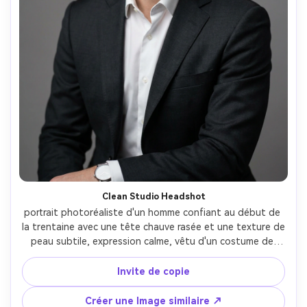
Clean Studio Headshot
portrait photoréaliste d'un homme confiant au début de 
la trentaine avec une tête chauve rasée et une texture de 
peau subtile, expression calme, vêtu d'un costume de 
charbon de bois et d'une chemise blanche, montre 
minimale, fond de studio gris sans couture, éclairage 
Invite de copie
papillon doux avec des projecteurs doux, Sony A7IV, 
85mm f/1.4, profondeur de champ peu profonde, 
Créer une Image similaire ↗