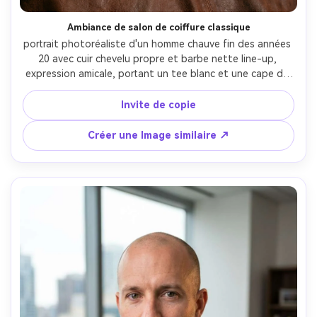
Ambiance de salon de coiffure classique
portrait photoréaliste d'un homme chauve fin des années 
20 avec cuir chevelu propre et barbe nette line-up, 
expression amicale, portant un tee blanc et une cape de 
coiffeur vintage drapée sur les épaules, intérieur de salon 
de coiffure classique avec miroirs et bois chaud, lumière 
Invite de copie
clé tungstène avec remplissage doux, Sony A7IV, 85mm 
f/1.8, encadrement poitrine, angle haut léger, humeur 
Créer une Image similaire ↗
confiante accessible, pores réalistes, haute résolution, 
mise au point nette, classement chaud comme un film-AR 
4:5