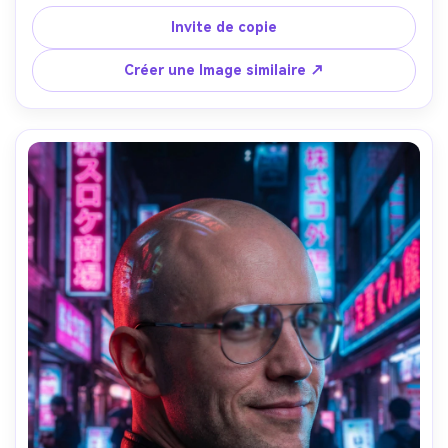
champ d'olive et une foulard, chemin de parc sous ciel 
nuageux, éclairage diffusé doux avec des ombres 
Invite de copie
uniformes, Fujifilm GFX 100S, 110 mm f/2, encadrement 
tête et épaules, angle au niveau des yeux, humeur calme 
Créer une Image similaire ↗
et réfléchie, tons de peau réalistes, haute résolution, 
mise au point nette, notation de couleur naturelle- -ar 
4:5