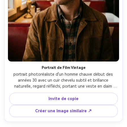
Portrait de Film Vintage
portrait photoréaliste d'un homme chauve début des 
années 30 avec un cuir chevelu subtil et brillance 
naturelle, regard réfléchi, portant une veste en daim 
marron, intérieur rétro, lumières pratiques chaudes et 
remplissage doux, Nikon Zf, 50mm f/1.8, cadrage taille-
Invite de copie
haut, léger angle 3/4, humeur nostalgique, texture de 
peau réaliste, haute résolution, mise au point nette, grain 
Créer une Image similaire ↗
de film et classement de couleur atténué-AR 4:5