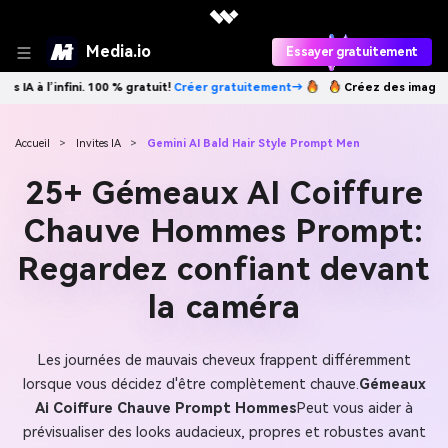
Media.io
Essayer gratuitement
er gratuitement→
Créez des images IA à l’infini. 100 % gratuit!
Créer 
Accueil
>
Invites IA
>
Gemini AI Bald Hair Style Prompt Men
25+ Gémeaux AI Coiffure
Chauve Hommes Prompt:
Regardez confiant devant
la caméra
Les journées de mauvais cheveux frappent différemment
lorsque vous décidez d'être complètement chauve.
Gémeaux
Ai Coiffure Chauve Prompt Hommes
Peut vous aider à
prévisualiser des looks audacieux, propres et robustes avant