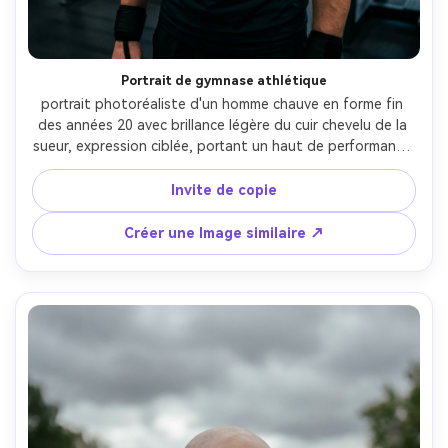
Portrait de gymnase athlétique
portrait photoréaliste d'un homme chauve en forme fin 
des années 20 avec brillance légère du cuir chevelu de la 
sueur, expression ciblée, portant un haut de performance 
sans manches et enveloppes de poignet, intérieur 
moderne de la salle de sport avec des étagères floues 
Invite de copie
derrière, lumières pratiques au-dessus de la tête plus 
remplissage doux, Sony A7S III, 35mm f/1.8, gros plan 
Créer une Image similaire ↗
moyen, léger tour de 3/4, humeur intense motivationnelle, 
transpiration réaliste et texture de peau, haute 
résolution, mise au point nette, contraste percutant 
grade de couleur-AR 4:5