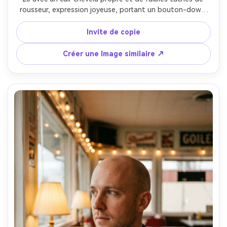
rousseur, expression joyeuse, portant un bouton-down 
bleu clair, fond blanc pur, éclairage studio haut-clé avec 
remplissage doux et uniforme, Canon R6 II, 85mm f/2, 
Invite de copie
encadrement tête et épaules, composition centrée, 
ambiance moderne fraîche, tons de peau réalistes, haute 
Créer une Image similaire ↗
résolution, mise au point nette, qualité de couleur 
commerciale propre- -ar 4:5