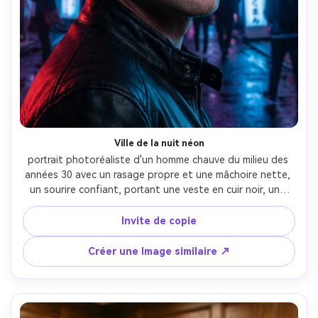
Créez des images IA
à l’infini. 100 %
gratuit!
Créer Gratuitement →
Ville de la nuit néon
portrait photoréaliste d'un homme chauve du milieu des 
années 30 avec un rasage propre et une mâchoire nette, 
un sourire confiant, portant une veste en cuir noir, une 
rue éclairée au néon la nuit avec des reflets de 
signalisation rose et bleu sur le cuir chevelu, une lumière 
Invite de copie
forte sur la jante et un remplissage de néon ambiant, 
Canon R6, 50 mm f/1.4, encadrement gros plan, profil 3/4, 
Créer une Image similaire ↗
ambiance de vie nocturne cyberpunk, texture de peau 
réaliste et reflets speculaires, haute résolution, mise au 
point nette, qualité de couleur vive-AR 4:5