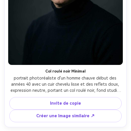
Col roulé noir Minimal
portrait photoréaliste d'un homme chauve début des 
années 40 avec un cuir chevelu lisse et des reflets doux, 
expression neutre, portant un col roulé noir, fond studio 
sombre minimaliste, lumière clé simple softbox avec un 
déclin doux, Leica SL2, 90mm, profondeur de champ peu 
Invite de copie
profonde, composition centrée, encadrement poitrine, 
humeur calme et raffinée, ombres naturelles, qualité 
Créer une Image similaire ↗
éditoriale, texture de peau réaliste, haute résolution, 
mise au point nette, niveau de contraste subtil- -ar 4:5