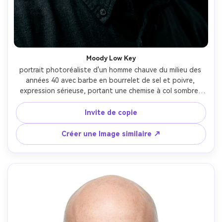
Moody Low Key
portrait photoréaliste d'un homme chauve du milieu des 
années 40 avec barbe en bourrelet de sel et poivre, 
expression sérieuse, portant une chemise à col sombre, 
fond noir, éclairage Rembrandt discret avec des ombres 
profondes et une lumière de jante subtile, Sony A1, 85mm 
Invite de copie
f/1.4, gros plan serré, angle dramatique légèrement sur le 
côté, ambiance cinématographique intense, texture de 
Créer une Image similaire ↗
peau réaliste, haute résolution, mise au point nette, 
niveau de contraste riche-AR 4:5