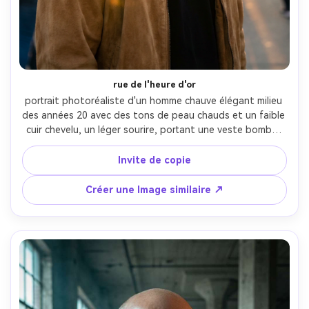
rue de l'heure d'or
portrait photoréaliste d'un homme chauve élégant milieu 
des années 20 avec des tons de peau chauds et un faible 
cuir chevelu, un léger sourire, portant une veste bomber 
bronzée sur un tee-shirt noir et un collier à chaîne, 
trottoir de ville à l'heure d'or avec éclair de soleil, lumière 
Invite de copie
de jante décrivant la tête et les épaules, Canon R5, 50mm 
f/1.8, feux de circulation bokeh, angle 3/4, cadre à la 
Créer une Image similaire ↗
taille, ambiance urbaine énergique, pores réalistes et 
ombres naturelles, détails nets, couleur chaude 
cinématographique Grade-AR 4:5