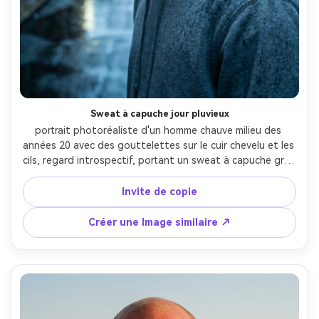
Sweat à capuche jour pluvieux
portrait photoréaliste d'un homme chauve milieu des 
années 20 avec des gouttelettes sur le cuir chevelu et les 
cils, regard introspectif, portant un sweat à capuche gris, 
ruelle pluvieuse avec des reflets de trottoir humide, 
lumière ambiante douce fraîche avec un rétroéclairage 
Invite de copie
subtil, Sony A7R V, 35mm f/1.8, gros plan moyen, 
composition légèrement décentrée, ambiance 
Créer une Image similaire ↗
cinématographique mélancolique, gouttelettes d'eau 
réalistes et texture de la peau, haute résolution, mise au 
point nette, notation tonique fraîche-AR 4:5