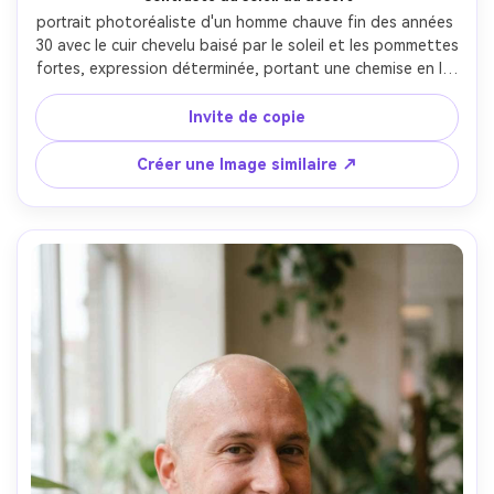
portrait photoréaliste d'un homme chauve fin des années 
30 avec le cuir chevelu baisé par le soleil et les pommettes 
fortes, expression déterminée, portant une chemise en lin 
léger et des lunettes de soleil d'aviateur, paysage 
désertique avec des dunes floues, soleil dur de midi 
Invite de copie
adouci avec un look réflecteur de remplissage, Canon R5, 
70mm f/2.8, encadrement poitrine, angle bas léger, 
Créer une Image similaire ↗
humeur audacieuse aventureuse, texture de peau 
réaliste, haute résolution, mise au point nette, grade de 
contraste chaud- -ar 4:5