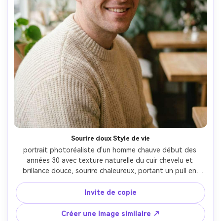
Sourire doux Style de vie
portrait photoréaliste d'un homme chauve début des 
années 30 avec texture naturelle du cuir chevelu et 
brillance douce, sourire chaleureux, portant un pull en 
tricot crème, intérieur de café confortable avec des 
plantes et la lumière de la fenêtre, éclairage diffus doux 
Invite de copie
et bokeh crémeux, Fujifilm X-T5, 56mm f/1.2, encadrement 
de portrait rapproché, angle au niveau des yeux, humeur 
Créer une Image similaire ↗