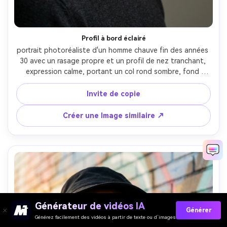
Profil à bord éclairé
portrait photoréaliste d'un homme chauve fin des années 
30 avec un rasage propre et un profil de nez tranchant, 
expression calme, portant un col rond sombre, fond 
minimal, lumière de bord forte créant un contour lumineux 
sur le cuir chevelu avec un remplissage doux sur le visage, 
Invite de copie
Sony A7IV, 85mm f/1.8, composition du profil, crop serré, 
humeur moderne élégante, texture de peau réaliste, 
Créer une Image similaire ↗
haute résolution, mise au point nette, haut contraste 
cinématographique grade- -ar 4:5
Générateur de vidéos IA
Générer
Générez facilement des vidéos à partir de texte ou d’images