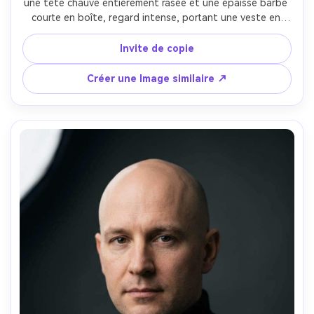
une tête chauve entièrement rasée et une épaisse barbe 
courte en boîte, regard intense, portant une veste en 
denim foncé et henley, fond d'entrepôt industriel avec 
texture de béton, éclairage latéral humoreux et brume 
Invite de copie
subtile, Nikon Z8, 85mm f/1.8, coupe serrée de la tête et 
des épaules, angle faible léger pour la force, ambiance 
Créer une Image similaire ↗
cinématographique gracieuse, micro-texture de peau 
réaliste, haute résolution, mise au point nette, notation 
bleu et orange-AR 4:5