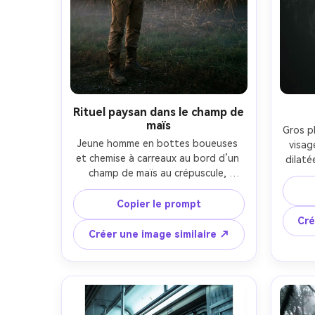
Rituel paysan dans le champ de
maïs
Gros p
Jeune homme en bottes boueuses 
visag
et chemise à carreaux au bord d’un 
dilaté
champ de maïs au crépuscule, 
yeu
cercles de lanternes et silhouettes 
tamisé
en robes à peine visibles dans les 
Copier le prompt
profon
épis, brume basse, l’heure dorée 
pore
Cré
fondant dans le bleu, objectif 
lumièr
Créer une image similaire ↗
35mm, composition règle des tiers, 
cont
brume cinématographique, textures 
naturelles, photoréaliste, calme 
troublant, tons film doux --ar 4:5