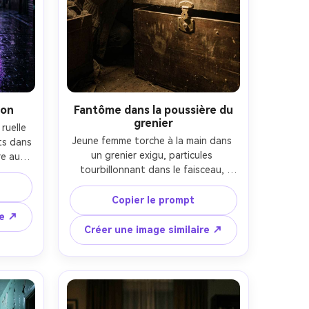
éon
Fantôme dans la poussière du
grenier
uelle 
Jeune femme torche à la main dans 
ts dans 
un grenier exigu, particules 
e aux 
tourbillonnant dans le faisceau, 
 la 
vieux coffre entrouvert avec 
age 
empreinte poussiéreuse, veinure 
5mm, 
Copier le prompt
bois chaleureuse, effet torche 
uillé 
re ↗
cadré, objectif 28mm, angle bas, 
ment, 
Créer une image similaire ↗
peur réaliste sur le visage, détails 
reur 
poussés, tons sépia doux, tension 
 --ar 
horreur cinématographique --ar 4:5