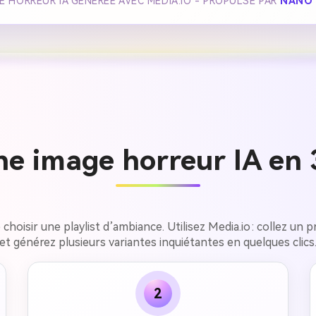
E HORREUR IA GÉNÉRÉE AVEC MEDIA.IO - PROPULSÉ PAR
NANO 
ne image horreur IA en 
 choisir une playlist d’ambiance. Utilisez Media.io : collez un
et générez plusieurs variantes inquiétantes en quelques clics
2