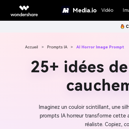
Media.io
Vidéo
Im
C
Accueil
>
Prompts IA
>
AI Horror Image Prompt
25+ idées de
cauchem
Imaginez un couloir scintillant, une si
prompts IA horreur transforme cette a
réaliste. Copiez, c