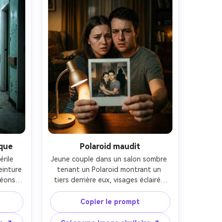
ique
Polaroid maudit
rile 
Jeune couple dans un salon sombre 
inture 
tenant un Polaroid montrant un 
éons 
tiers derrière eux, visages éclairés 
filant 
par une petite lampe, fond bokeh 
35mm, 
doux, objectif 50mm, lumière 
Copier le prompt
rte, 
tungstène chaude et ombres 
bilité 
profondes, peau détaillée réaliste, 