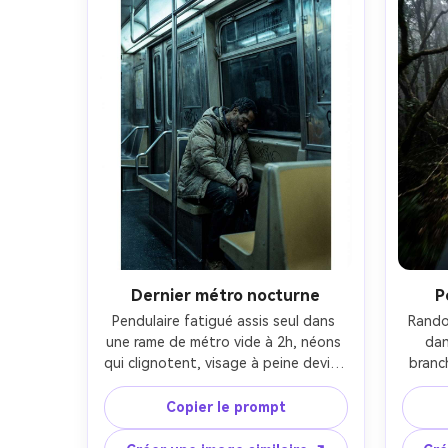
Dernier métro nocturne
P
Pendulaire fatigué assis seul dans 
Rando
une rame de métro vide à 2h, néons 
dan
qui clignotent, visage à peine deviné 
branc
dans la vitre derrière, objectif 35mm, 
lumin
cadrage centré, réalisme urbain brut, 
arbres,
Copier le prompt
grain subtil, tons métal froid, 
les 
atmosphère oppressante, mise au 
ob