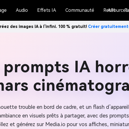
age
Audio
Effets IA
Communauté
Ressources
API
Ta
réez des images IA à l’infini. 100 % gratuit!
Créer gratuitemen
 prompts IA hor
ars cinématogr
lhouette trouble en bord de cadre, et un flash d’appare
mbiance en visuels prêts à partager, avec des prompts t
ollez et générez sur Media.io pour vos affiches, miniat