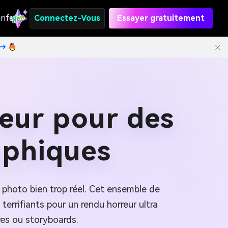
rifs
Connectez-Vous
Essayer gratuitement
t→
reur pour des
aphiques
il photo bien trop réel. Cet ensemble de
errifiants pour un rendu horreur ultra
ures ou storyboards.