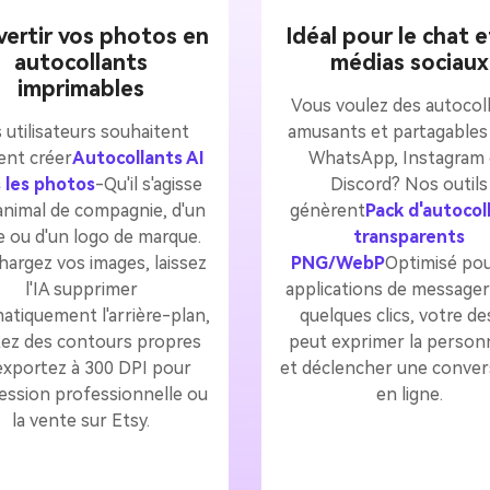
ertir vos photos en
Idéal pour le chat e
autocollants
médias sociaux
imprimables
Vous voulez des autocol
 utilisateurs souhaitent
amusants et partagables
ent créer
Autocollants AI
WhatsApp, Instagram
 les photos
-Qu'il s'agisse
Discord? Nos outils
animal de compagnie, d'un
génèrent
Pack d'autocol
ie ou d'un logo de marque.
transparents
hargez vos images, laissez
PNG/WebP
Optimisé pou
l'IA supprimer
applications de messager
atiquement l'arrière-plan,
quelques clics, votre de
tez des contours propres
peut exprimer la personn
exportez à 300 DPI pour
et déclencher une conver
ression professionnelle ou
en ligne.
la vente sur Etsy.