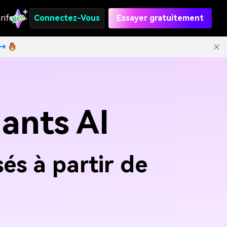
rifs
Connectez-Vous
Essayer gratuitement
t→
ants AI
és à partir de