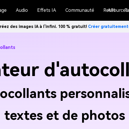
age
Audio
Effets IA
Communauté
Ressources
API
Ta
réez des images IA à l’infini. 100 % gratuit!
Créer gratuitemen
ollants
teur d'autocoll
ocollants personnalis
textes et de photos