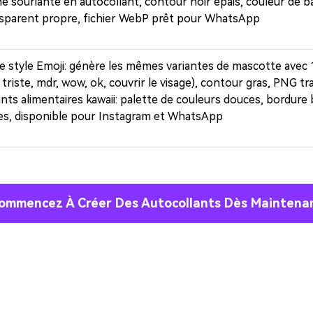
gratuit!
 souriante en autocollant, contour noir épais, couleur de 
nsparent propre, fichier WebP prêt pour WhatsApp
Créer Gratuitement →
de style Emoji: génère les mêmes variantes de mascotte avec
 triste, mdr, wow, ok, couvrir le visage), contour gras, PNG t
nts alimentaires kawaii: palette de couleurs douces, bordure
es, disponible pour Instagram et WhatsApp
ommencez À Créer Des Autocollants Dès Maintena