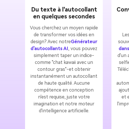
Du texte à l'autocollant
Conv
en quelques secondes
Vous cherchez un moyen rapide
de transformer vos idées en
Les
design? Avec notre
Générateur
souv
d'autocollants AI
, vous pouvez
dans
simplement taper un indice-
d'un 
comme "chat kawaii avec un
self
contour gras"-et obtenir
Téléc
instantanément un autocollant
de haute qualité. Aucune
autom
compétence en conception
ajou
n'est requise, juste votre
et 
imagination et notre moteur
l'imp
d'intelligence artificielle.