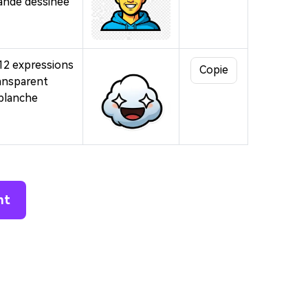
bande dessinée
 12 expressions
Copie
ransparent
 blanche
nt