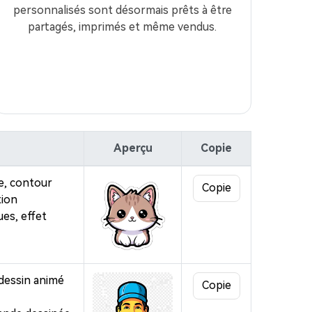
personnalisés sont désormais prêts à être
partagés, imprimés et même vendus.
Aperçu
Copie
e, contour
Copie
tion
es, effet
 images IA
. 100 %
 dessin animé
Copie