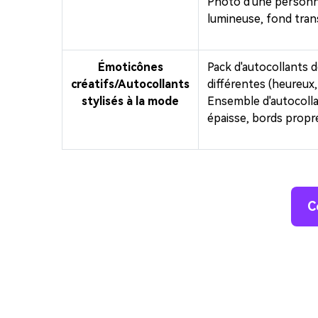
Photo d'une personne
lumineuse, fond tra
Émoticônes
Pack d'autocollants 
créatifs/Autocollants
différentes (heureux,
stylisés à la mode
Ensemble d'autocolla
épaisse, bords propr
C