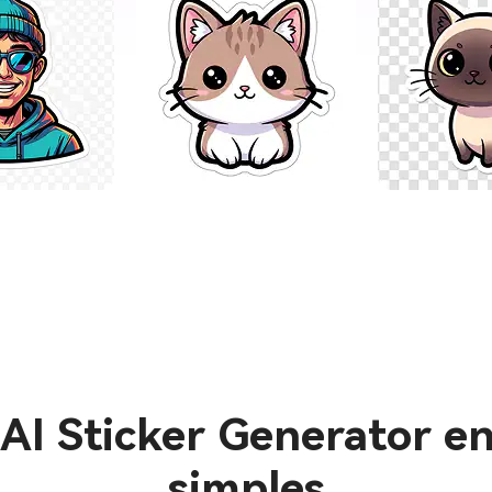
Commencez À Créer Des Autocollants Dès Mainte
AI Sticker Generator en
simples