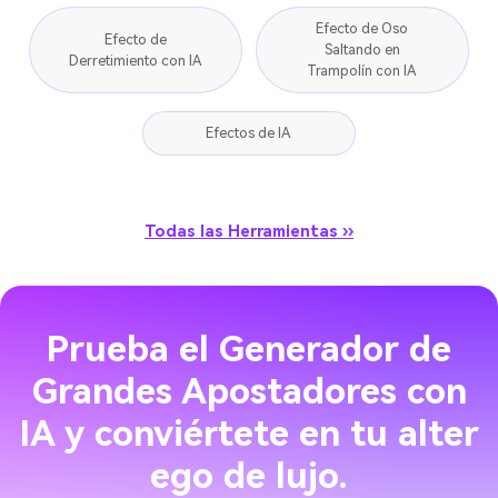
Efecto de Oso
Efecto de
Saltando en
Derretimiento con IA
Trampolín con IA
Efectos de IA
Todas las Herramientas ››
Prueba el Generador de
Grandes Apostadores con
IA y conviértete en tu alter
ego de lujo.