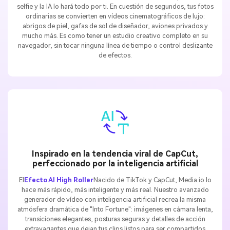
selfie y la IA lo hará todo por ti. En cuestión de segundos, tus fotos
ordinarias se convierten en vídeos cinematográficos de lujo:
abrigos de piel, gafas de sol de diseñador, aviones privados y
mucho más. Es como tener un estudio creativo completo en su
navegador, sin tocar ninguna línea de tiempo o control deslizante
de efectos.
Crea imágenes IA
ilimitadas. 100 %
Inspirado en la tendencia viral de CapCut,
gratis!
perfeccionado por la inteligencia artificial
El
Efecto AI High Roller
Nacido de TikTok y CapCut, Media.io lo
Empieza Gratis→
hace más rápido, más inteligente y más real. Nuestro avanzado
generador de vídeo con inteligencia artificial recrea la misma
atmósfera dramática de "Into Fortune": imágenes en cámara lenta,
transiciones elegantes, posturas seguras y detalles de acción
extravagantes que dejan tus clips listos para ser compartidos