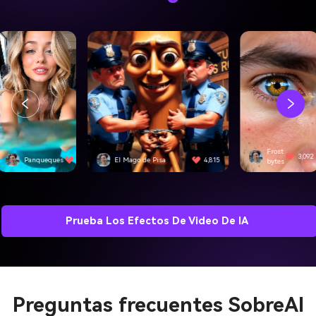
Frost
3,092
 Mago de Pisa
4,815
SwiftEdge
bytes
Prueba Los Efectos De Video De IA
Preguntas frecuentes Sobre
AI