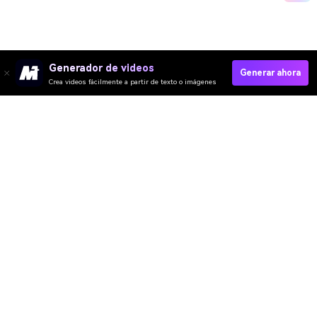
Generador de videos
Generar ahora
Crea videos fácilmente a partir de texto o imágenes
Make Your First AI High Roller Video In
Seconds>>
Media.io Online Tools Quality Rating：
4.7 (162,357 Votes)
Video IA
Imagen IA