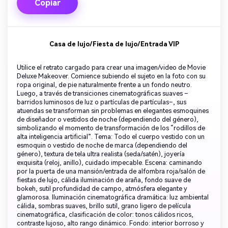
Copiar
Casa de lujo/Fiesta de lujo/Entrada VIP
Utilice el retrato cargado para crear una imagen/video de Movie
Deluxe Makeover. Comience subiendo el sujeto en la foto con su
ropa original, de pie naturalmente frente a un fondo neutro.
Luego, a través de transiciones cinematográficas suaves –
barridos luminosos de luz o partículas de partículas–, sus
atuendas se transforman sin problemas en elegantes esmoquines
de diseñador o vestidos de noche (dependiendo del género),
simbolizando el momento de transformación de los “rodillos de
alta inteligencia artificial”. Tema: Todo el cuerpo vestido con un
esmoquin o vestido de noche de marca (dependiendo del
género), textura de tela ultra realista (seda/satén), joyería
exquisita (reloj, anillo), cuidado impecable. Escena: caminando
por la puerta de una mansión/entrada de alfombra roja/salón de
fiestas de lujo, cálida iluminación de araña, fondo suave de
bokeh, sutil profundidad de campo, atmósfera elegante y
glamorosa. Iluminación cinematográfica dramática: luz ambiental
cálida, sombras suaves, brillo sutil, grano ligero de película
cinematográfica, clasificación de color: tonos cálidos ricos,
contraste lujoso, alto rango dinámico. Fondo: interior borroso y