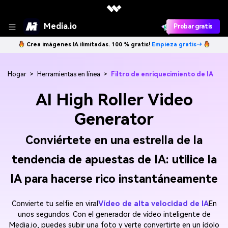
Media.io
Probar gratis
Crea imágenes IA ilimitadas. 100 % gratis!
Empieza gratis→
Hogar
>
Herramientas en línea
>
Filtro de enriquecimiento de IA
AI High Roller Video
Generator
Conviértete en una estrella de la
tendencia de apuestas de IA: utilice la
IA para hacerse rico instantáneamente
Convierte tu selfie en viral
Vídeo de alta velocidad de IA
En
unos segundos. Con el generador de vídeo inteligente de
Media.io, puedes subir una foto y verte convertirte en un ídolo