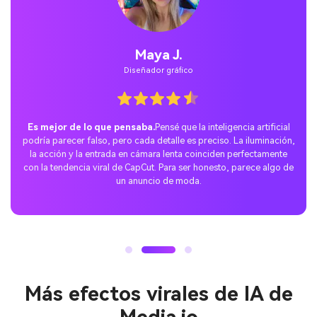
Jordan Pass.
Usuarios temporales
La sorpresa perfecta de TikTok.
Me uní a la tendencia de las
apuestas de alta inteligencia artificial usando los consejos de
Media.io y rápidamente explotaron. A la gente le gusta la riqueza
de la atmósfera de la vida, no puedo creer que lo haya hecho con
una sola foto. El post se hizo viral en cuestión de horas.
Más efectos virales de IA de