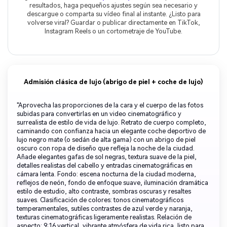
resultados, haga pequeños ajustes según sea necesario y
descargue o comparta su vídeo final al instante. ¿Listo para
volverse viral? Guardar o publicar directamente en TikTok,
Instagram Reels o un cortometraje de YouTube.
Admisión clásica de lujo (abrigo de piel + coche de lujo)
"Aprovecha las proporciones de la cara y el cuerpo de las fotos
subidas para convertirlas en un video cinematográfico y
surrealista de estilo de vida de lujo. Retrato de cuerpo completo,
caminando con confianza hacia un elegante coche deportivo de
lujo negro mate (o sedán de alta gama) con un abrigo de piel
oscuro con ropa de diseño que refleja la noche de la ciudad.
Añade elegantes gafas de sol negras, textura suave de la piel,
detalles realistas del cabello y entradas cinematográficas en
cámara lenta. Fondo: escena nocturna de la ciudad moderna,
reflejos de neón, fondo de enfoque suave, iluminación dramática
estilo de estudio, alto contraste, sombras oscuras y resaltes
suaves. Clasificación de colores: tonos cinematográficos
temperamentales, sutiles contrastes de azul verde y naranja,
texturas cinematográficas ligeramente realistas. Relación de
aspecto: 9:16 vertical, vibrante atmósfera de vida rica, listo para