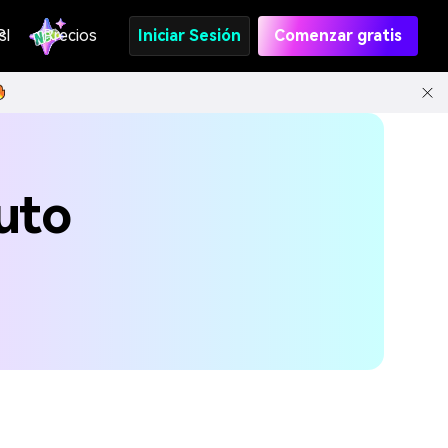
s
PI
Precios
Iniciar Sesión
Comenzar gratis
uto