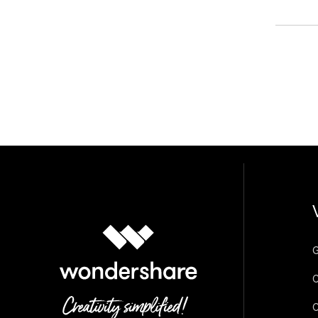
G
C
C