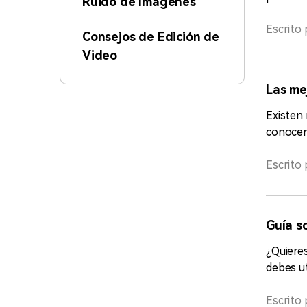
Ruido de Imágenes
Escrito 
Consejos de Edición de
Video
Las me
Existen 
conocer 
Escrito 
Guía s
¿Quieres
debes ut
Escrito 