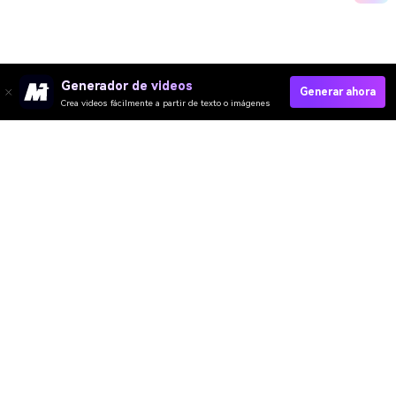
Generador de videos
Generar ahora
Crea videos fácilmente a partir de texto o imágenes
Generate My GTA Photo Now
Media.io Online Tools Quality Rating：
4.7 (162,357 Votes)
Video IA
Imagen IA