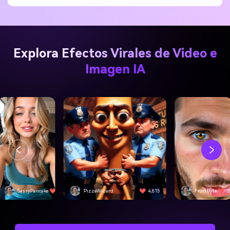
Explora Efectos Virales de Video e
Imagen IA
SassyPancake
4,501
PizzaWizard
4,815
FrostByte
3