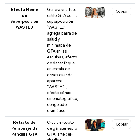
Efecto Meme
Genera una foto
Copiar
de
estilo GTA con la
Superposición
superposición
WASTED
‘WASTED’:
agrega barra de
salud y
minimapa de
GTA en las
esquinas, efecto
de desenfoque
en escala de
grises cuando
aparece
‘WASTED’,
efecto cómic
cinematográfico,
congelado
dramático.
Retrato de
Crea un retrato
Copiar
Personaje de
de gánster estilo
Pandilla GTA
GTA: arte cel-