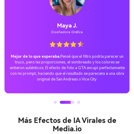
Maya J.
Diseñadora Gráfica
Mejor de lo que esperaba.
Pensé que el filtro podría parecer un
truco, pero las proporciones, el sombreado y los colores se
sintieron auténticos. El efecto de foto a GTA encajó perfectamente
con mi prompt, haciendo que el resultado se pareciera a una obra
original de San Andreas o Vice City.
Más Efectos de IA Virales de
Media.io