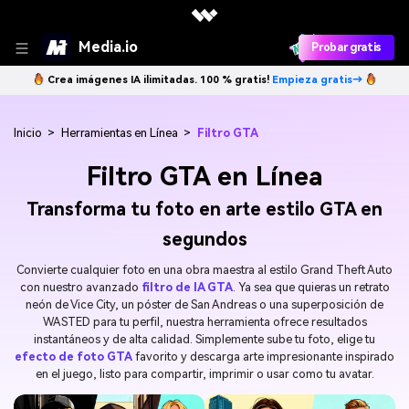
Media.io
Probar gratis
Crea imágenes IA ilimitadas. 100 % gratis!
Empieza gratis→
Inicio
>
Herramientas en Línea
>
Filtro GTA
Filtro GTA en Línea
Transforma tu foto en arte estilo GTA en
segundos
Convierte cualquier foto en una obra maestra al estilo Grand Theft Auto
con nuestro avanzado
filtro de IA GTA
. Ya sea que quieras un retrato
neón de Vice City, un póster de San Andreas o una superposición de
WASTED para tu perfil, nuestra herramienta ofrece resultados
instantáneos y de alta calidad. Simplemente sube tu foto, elige tu
efecto de foto GTA
favorito y descarga arte impresionante inspirado
en el juego, listo para compartir, imprimir o usar como tu avatar.