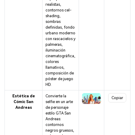
realistas,
contornos cel-
shading,
sombras
definidas, fondo
urbano moderno
con rascacielos y
palmeras,
iluminación
cinematográfica,
colores
llamativos,
composición de
póster de juego
HD.
Estética de
Convierte la
Copiar
Cómic San
selfie en un arte
Andreas
de personaje
estilo GTA San
Andreas:
contornos
negros gruesos,