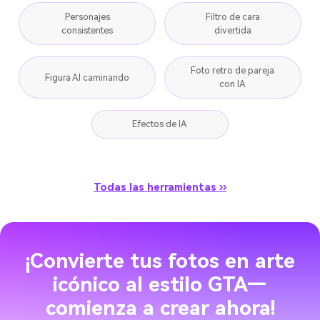
Personajes
Filtro de cara
consistentes
divertida
Foto retro de pareja
Figura AI caminando
con IA
Efectos de IA
Todas las herramientas ››
¡Convierte tus fotos en arte
icónico al estilo GTA—
comienza a crear ahora!