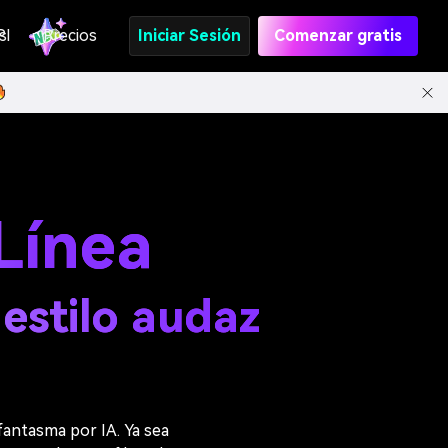
s
PI
Precios
Iniciar Sesión
Comenzar gratis
Línea
estilo audaz
 fantasma por IA. Ya sea