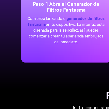
Paso 1 Abre el Generador de
Filtros Fantasma
Comienza lanzando el
generador de filtros
fantasma
en tu dispositivo. La interfaz está
diseñada para la sencillez, así puedes
comenzar a crear tu apariencia embrujada
de inmediato.
Instrucciones rápi