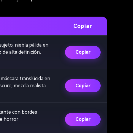
Copiar
ujeto, niebla pálida en
 de alta definición,
Copiar
 máscara translúcida en
curo, mezcla realista
Copiar
lotante con bordes
de horror
Copiar