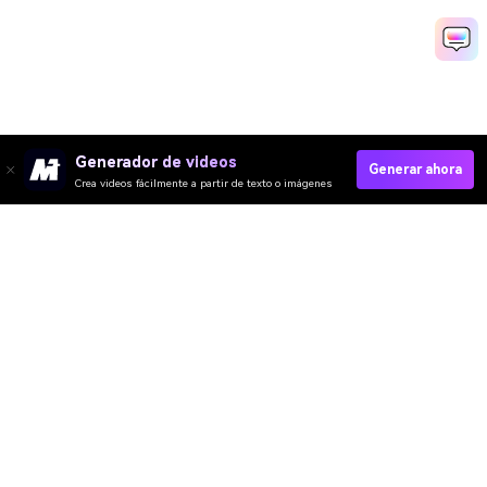
Generador de videos
Generar ahora
Crea videos fácilmente a partir de texto o imágenes
Crea Fotos Realistas Con IA Ahora
Crea piel realista con IA
Media.io Online Tools Quality Rating：
4.7 (162,357 Votes)
Video IA
Imagen IA