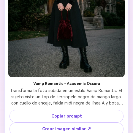
Vamp Romantic - Academia Oscura
Transforma la foto subida en un estilo Vamp Romantic. El 
sujeto viste un top de terciopelo negro de manga larga 
con cuello de encaje, falda midi negra de línea A y botas 
de plataforma. Añade un collar cruz gótico plateado y 
bolso de terciopelo rojo oscuro. Mantén el rostro 
Copiar prompt
reconocible con una expresión sutil y misteriosa. Fondo: 
Exterior de una vieja biblioteca o arquitectura gótica con 
Crear imagen similar ↗