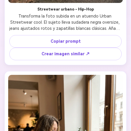
Streetwear urbano - Hip-Hop
Transforma la foto subida en un atuendo Urban 
Streetwear cool. El sujeto lleva sudadera negra oversize, 
jeans ajustados rotos y zapatillas blancas clásicas. Añade 
una gorra negra. Mantén el rostro completamente 
reconocible con expresión relajada. Fondo: Muro urbano 
Copiar prompt
con arte graffiti en la hora dorada, creando un ambiente 
hip-hop estiloso.
Crear imagen similar ↗