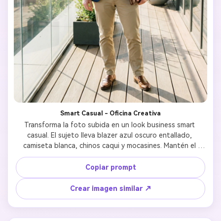
Crea imágenes IA
ilimitadas. 100 %
gratis!
Empieza Gratis→
Smart Casual - Oficina Creativa
Transforma la foto subida en un look business smart 
casual. El sujeto lleva blazer azul oscuro entallado, 
camiseta blanca, chinos caqui y mocasines. Mantén el 
rostro sin cambios y profesional. Fondo: Lobby de oficina 
moderna o terraza con luz clara de mañana, ideal para 
Copiar prompt
profesional creativo.
Crear imagen similar ↗