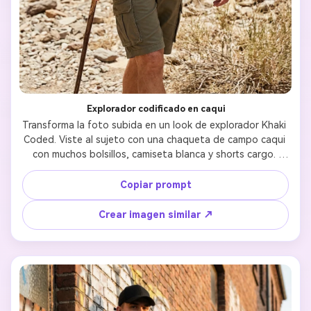
Explorador codificado en caqui
Transforma la foto subida en un look de explorador Khaki 
Coded. Viste al sujeto con una chaqueta de campo caqui 
con muchos bolsillos, camiseta blanca y shorts cargo. 
Accesoriza con chaleco de utilidad y gafas de sol. 
Asegúrate de que los rasgos faciales sean idénticos. 
Copiar prompt
Fondo: Paisaje rocoso exterior o entorno urbano de 
exploración bajo la luz brillante del mediodía.
Crear imagen similar ↗