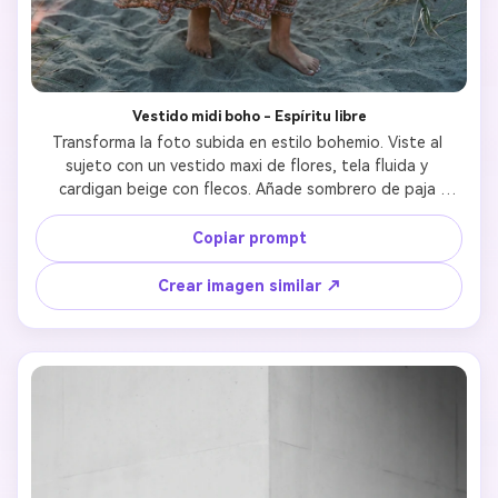
Vestido midi boho - Espíritu libre
Transforma la foto subida en estilo bohemio. Viste al 
sujeto con un vestido maxi de flores, tela fluida y 
cardigan beige con flecos. Añade sombrero de paja 
tejido. Mantén la identidad facial con expresión soleada. 
Fondo: Campo o playa al atardecer con luz dorada de 
Copiar prompt
fondo, enfatizando ambiente libre.
Crear imagen similar ↗