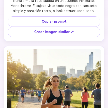
Transforma la foto subida en un atuendo Minimalist 
Monochrome. El sujeto viste todo negro con camiseta 
simple y pantalón recto, o look estructurado todo 
blanco. Sin accesorios pesados. Mantén el rostro 
estrictamente reconocible. Fondo: Pared blanca pura o 
Copiar prompt
detalle arquitectónico de concreto con luz suave y 
uniforme.
Crear imagen similar ↗