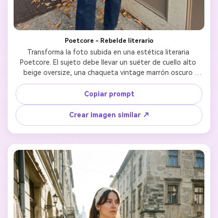
Poetcore - Rebelde literario
Transforma la foto subida en una estética literaria 
Poetcore. El sujeto debe llevar un suéter de cuello alto 
beige oversize, una chaqueta vintage marrón oscuro 
holgada y jeans azul oscuro rectos. Accesoriza con gafas 
vintage redondas y un maletín de cuero marrón. Mantén la 
Copiar prompt
identidad facial exactamente mientras lo sitúas fuera de 
una librería independiente con hojas otoñales y luz suave 
Crear imagen similar ↗
de tarde.