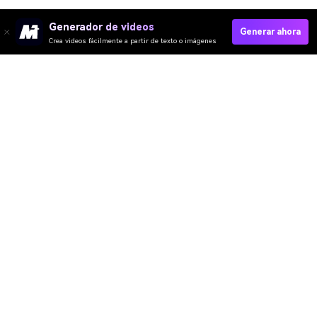
Generador de videos
Generar ahora
Crea videos fácilmente a partir de texto o imágenes
Generate Fantasy AI Monster Online
Media.io Online Tools Quality Rating：
4.7 (162,357 Votes)
Video IA
Imagen IA
Música IA
Plantillas y Filtros