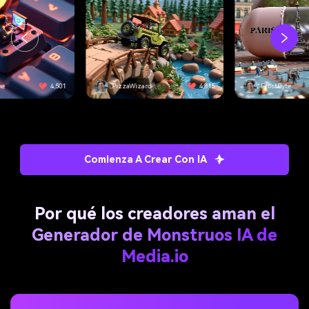
d
4,815
FrostByte
3,092
VirtualCore
Comienza A Crear Con IA
Por qué los creadores aman el
Generador de Monstruos IA de
Media.io