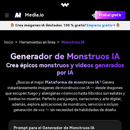
Media.io
Probar gratis
Crea imágenes IA ilimitadas. 100 % gratis!
Empieza gratis→
Inicio
>
Herramientas en línea
>
Monstruo IA
Generador de Monstruos IA
Crea épicos monstruos y videos generados
por IA
¿Buscas el mejor
Plataforma de monstruos IA
? Genera
instantáneamente imágenes de monstruos con IA — desde dragones
que escupen fuego y alienígenas cósmicos hasta híbridos surrealistas y
bestias no muertas. Perfecto para juegos, narraciones y arte digital;
además, explora aplicaciones de monstruos, servicios e incluso
generación de voz — sin necesidad de habilidades de diseño.
Prompt para el Generador de Monstruos IA