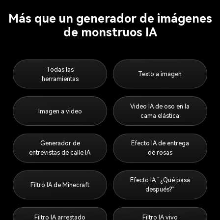
Más que un generador de imágenes
de monstruos IA
Todas las
Texto a imagen
herramientas
Video IA de oso en la
Imagen a video
cama elástica
Generador de
Efecto IA de entrega
entrevistas de calle IA
de rosas
Efecto IA “¿Qué pasa
Filtro IA de Minecraft
después?”
Filtro IA arrestado
Filtro IA vivo