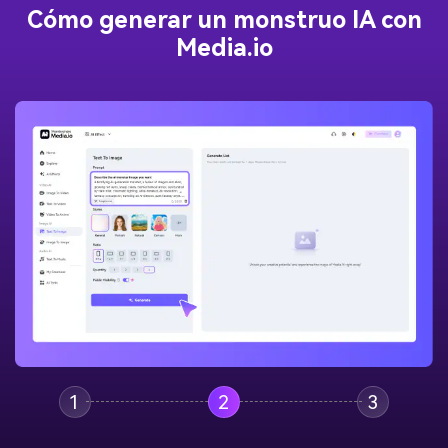
Cómo generar un monstruo IA con
Media.io
Crea imágenes IA
ilimitadas. 100 %
gratis!
Empieza Gratis→
1
2
3