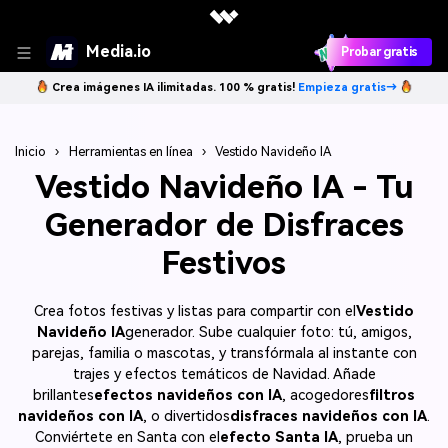
Media.io
Probar gratis
Crea imágenes IA ilimitadas. 100 % gratis!
Empieza gratis→
Inicio
›
Herramientas en línea
›
Vestido Navideño IA
Vestido Navideño IA - Tu
Generador de Disfraces
Festivos
Crea fotos festivas y listas para compartir con el
Vestido
Navideño IA
generador. Sube cualquier foto: tú, amigos,
parejas, familia o mascotas, y transfórmala al instante con
trajes y efectos temáticos de Navidad. Añade
brillantes
efectos navideños con IA
, acogedores
filtros
navideños con IA
, o divertidos
disfraces navideños con IA
.
Conviértete en Santa con el
efecto Santa IA
, prueba un