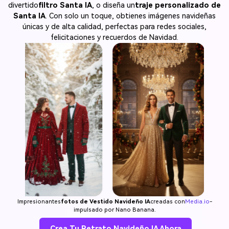
divertido
filtro Santa IA
, o diseña un
traje personalizado de
Santa IA
. Con solo un toque, obtienes imágenes navideñas
únicas y de alta calidad, perfectas para redes sociales,
felicitaciones y recuerdos de Navidad.
Impresionantes
fotos de Vestido Navideño IA
creadas con
Media.io
-
impulsado por Nano Banana.
Crea Tu Retrato Navideño IA Ahora