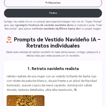
🐾 Mascotas
Todos
Consejo: haz doble clic en un prompt para expandir/colapsar. Haz clic en “Copiar Prompt”
para usar la
prompts festivos de vestido navideño IA
idea al instante o pulsa “Crear
foto similar” para aplicar el
efecto navideño IA
y
filtros Santa IA
en tu propia imagen.
🎅 Prompts de Vestido Navideño IA –
Retratos individuales
Desde looks realistas de vestido navideño IA hasta estilos kawaii, vintage, cyberpunk y
efectos listos para redes sociales con IA navideña.
1. Retrato navideño realista
retrato realista de una mujer con un vestido brillante de Santa rojo 
con ribete de peluche blanco, de pie frente a un árbol de Navidad 
iluminado, suaves copos de nieve cayendo, iluminación cálida 
dorada, texturas detalladas, ultra alta resolución, 8k