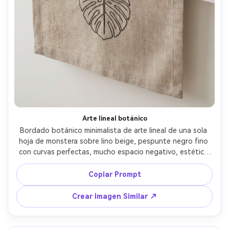
Arte lineal botánico
Bordado botánico minimalista de arte lineal de una sola 
hoja de monstera sobre lino beige, pespunte negro fino 
con curvas perfectas, mucho espacio negativo, estética 
escandinava moderna, sobre escritorio blanco con taza 
cerámica, luz brillante difusa, tomada con Canon EOS R6, 
Copiar Prompt
35mm, composición limpia, textura de tela ultra realista --
ar 4:5
Crear Imagen Similar ↗