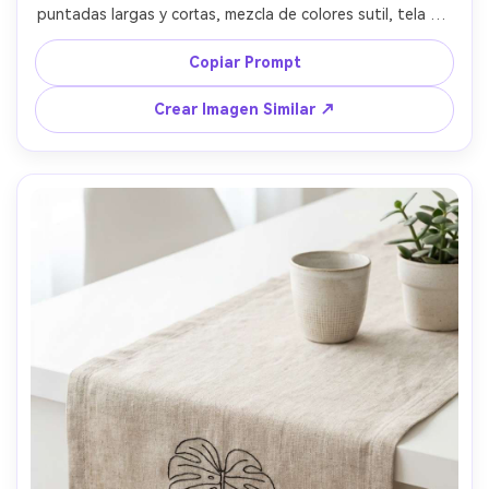
puntadas largas y cortas, mezcla de colores sutil, tela de 
fondo limpia, junto a la foto de referencia impresa, luz 
suave de día, tomada con Nikon Z7 II, 85mm, enfoque 
Copiar Prompt
nítido en puntadas, detalle artesanal fotorrealista --ar 
4:5
Crear Imagen Similar ↗