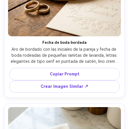
Fecha de boda bordada
Aro de bordado con las iniciales de la pareja y fecha de 
boda rodeadas de pequeñas ramitas de lavanda, letras 
elegantes de tipo serif en puntada de satén, lino crema 
suave, junto a anillos y tarjeta de invitación, iluminación 
cálida y romántica, tomada con Canon R6, 85mm, 
Copiar Prompt
profundidad de campo reducida, textura de hilo 
fotorrealista --ar 4:5
Crear Imagen Similar ↗