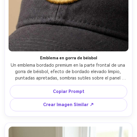
Emblema en gorra de béisbol
Un emblema bordado premium en la parte frontal de una 
gorra de béisbol, efecto de bordado elevado limpio, 
puntadas apretadas, sombras sutiles sobre el panel 
curvado de la gorra, fondo neutro, iluminación comercial 
nítida, tomada con Canon R5, 70mm, enfoque nítido, 
Copiar Prompt
textura de hilo realista, estética de merchandising 
streetwear --ar 4:5
Crear Imagen Similar ↗