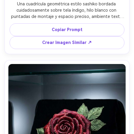
Una cuadrícula geométrica estilo sashiko bordada 
cuidadosamente sobre tela índigo, hilo blanco con 
puntadas de montaje y espacio preciso, ambiente textil 
japonés tradicional, tela doblada con pliegues limpios, 
pocos accesorios, luz direccional fría, tomada con Sony 
Copiar Prompt
A7R V, 35mm, alta claridad, textura de fibra realista, 
estética artesanal calmada --ar 4:5
Crear Imagen Similar ↗