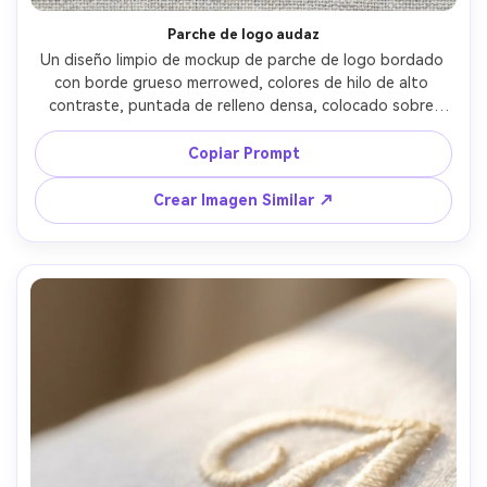
Parche de logo audaz
Un diseño limpio de mockup de parche de logo bordado 
con borde grueso merrowed, colores de hilo de alto 
contraste, puntada de relleno densa, colocado sobre 
fondo neutro con el tejido de la tela visible, bordes 
nítidos, simplicidad lista para marca, iluminación de 
Copiar Prompt
estudio, tomada con Canon R5, 85mm, ultra nítida, 
textura de hilo realista, estilo de foto de producto 
Crear Imagen Similar ↗
comercial --ar 4:5