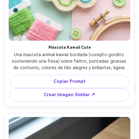
Mascota Kawaii Cute
Una mascota animal kawaii bordada (conejito gordito 
sosteniendo una fresa) sobre fieltro, puntadas gruesas 
de contorno, colores de hilo alegres y brillantes, ligera 
pelusa en los bordes del fieltro, sobre mesa de 
manualidades pastel con carretes de hilo, iluminación 
Copiar Prompt
suave de alta clave, tomada con Fujifilm GFX, 80mm, 
enfoque nítido, estética adorable lista para redes 
Crear Imagen Similar ↗
sociales --ar 4:5