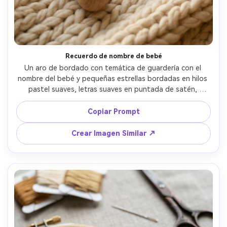
ilimitadas. 100 %
gratis!
Empieza Gratis→
Recuerdo de nombre de bebé
Un aro de bordado con temática de guardería con el 
nombre del bebé y pequeñas estrellas bordadas en hilos 
pastel suaves, letras suaves en puntada de satén, 
pequeños acentos de nudo francés, sobre manta tejida 
con sonajero de madera, luz cálida de ventana, tomada 
Copiar Prompt
con Sony A7IV, 50mm, profundidad de campo reducida, 
ambiente acogedor y sentimental --ar 4:5
Crear Imagen Similar ↗