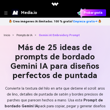
Media.io
Probar gratis
Crea imágenes IA ilimitadas. 100 % gratis!
Empieza gratis→
Inicio
>
Prompts de IA
>
Gemini AI Embroidery Prompt
Más de 25 ideas de
prompts de bordado
Gemini IA para diseños
perfectos de puntada
Convierte la textura del hilo en arte que detiene el scroll: aros
de lino, detalles de puntada de satén y bordes precisos de
parches que parecen hechos a mano. Usa este
Prompt de
bordado Gemini IA
pack para copiar, pegar y generar diseños