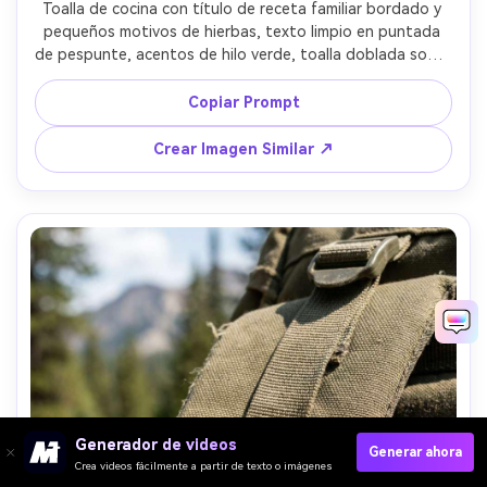
Toalla de cocina con título de receta familiar bordado y 
pequeños motivos de hierbas, texto limpio en puntada 
de pespunte, acentos de hilo verde, toalla doblada sobre 
encimera de mármol con cuchara de madera, iluminación 
brillante y limpia, tomada con Sony A7R V, 35mm, fibras de 
Copiar Prompt
tela realistas, aspecto moderno de hogar --ar 4:5
Crear Imagen Similar ↗
Generador de videos
Generar ahora
Crea videos fácilmente a partir de texto o imágenes