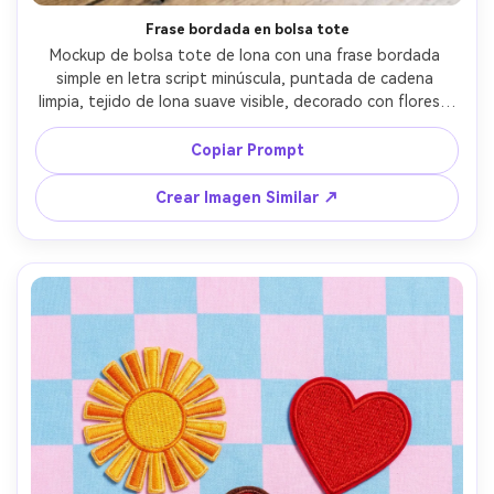
Frase bordada en bolsa tote
Mockup de bolsa tote de lona con una frase bordada 
simple en letra script minúscula, puntada de cadena 
limpia, tejido de lona suave visible, decorado con flores y 
cuaderno, luz natural brillante, tomada con Sony A7IV, 
35mm, foto de producto de estilo de vida, detalle de 
Copiar Prompt
puntada fotorrealista --ar 4:5
Crear Imagen Similar ↗