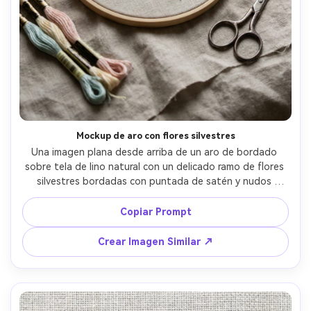
Mockup de aro con flores silvestres
Una imagen plana desde arriba de un aro de bordado 
sobre tela de lino natural con un delicado ramo de flores 
silvestres bordadas con puntada de satén y nudos 
franceses, paleta de hilos pastel, brillo sutil del hilo y 
textura elevada, pequeñas tijeras y carretes de madera 
Copiar Prompt
cercanos, luz suave de ventana, estética minimalista y 
acogedora de manualidades, tomada con Sony A7IV, 
Crear Imagen Similar ↗
50mm, alta resolución, enfoque nítido, sombras naturales, 
fotografía editorial de producto --ar 4:5