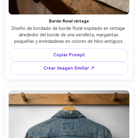
Borde floral vintage
Diseño de bordado de borde floral inspirado en vintage 
alrededor del borde de una servilleta, margaritas 
pequeñas y enredaderas en colores de hilos antiguos 
apagados, puntada de tallo delicada y puntadas de 
margarita perezosa, sobre mesa de madera rústica con 
Copiar Prompt
taza de té, gradación de color cálida de película, tomada 
con Fujifilm X-T5, 56mm, grano suave, detalle de hilo 
Crear Imagen Similar ↗
realista, iluminación cinematográfica suave --ar 4:5