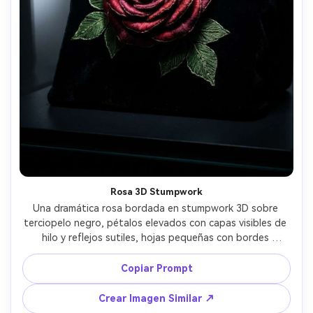
Rosa 3D Stumpwork
Una dramática rosa bordada en stumpwork 3D sobre 
terciopelo negro, pétalos elevados con capas visibles de 
hilo y reflejos sutiles, hojas pequeñas con bordes 
alambrados, textura lujosa hecha a mano, iluminación 
oscura de estudio con luz de borde, tomada con Canon 
Copiar Prompt
R5, 100mm macro, ultra detallada, alto contraste, 
fotografía artesanal de calidad de galería --ar 4:5
Crear Imagen Similar ↗