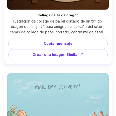
Collage de té de dragón
Ilustración de collage de papel cortado de un tímido 
dragón que aloja té para amigos del tamaño del ratón, 
capas de collage de papel cortado, contraste de escala 
juguetón, composición de extensión de libro de cuentos, 
papeles con patrones simples, iluminación cálida para 
Copiar mensaje
dormir, carácter consistente a través de las páginas, área 
vacía de mantel para texto, lente de 85 mm, profundidad 
Crear una imagen Similar ↗
de campo poco profunda- -ar 4:5