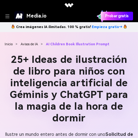
Media.io
Probar gratis
Crea imágenes IA ilimitadas. 100 % gratis!
Empieza gratis→
Inicio
>
Avisos de IA
>
AI Children Book Illustration Prompt
25+ Ideas de ilustración
de libro para niños con
inteligencia artificial de
Géminis y ChatGPT para
la magia de la hora de
dormir
Ilustre un mundo entero antes de dormir con uno
Solicitud de