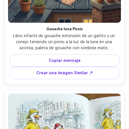
Gouache luna Picnic
Libro infantil de gouache extensión de un gatito y un 
conejo teniendo un picnic a la luz de la luna en una 
azotea, paleta de gouache con sombras mate, 
iluminación cálida para dormir, texturas de tela suaves, 
cielo estrellado, diseño de personajes consistente a 
Copiar mensaje
través de las páginas, composición clara con espacio de 
texto en el cielo, lente de 85 mm, profundidad de campo 
Crear una imagen Similar ↗
poco profunda- -ar 4:5