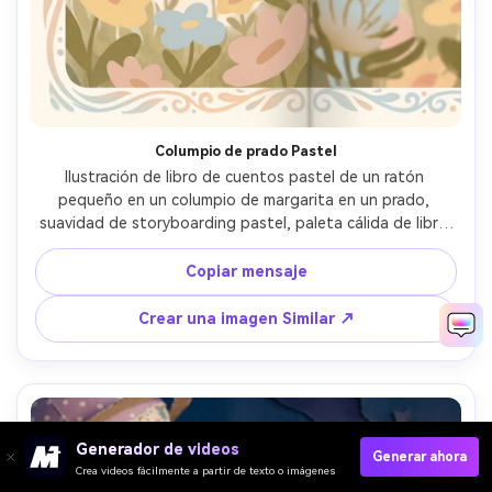
Columpio de prado Pastel
Ilustración de libro de cuentos pastel de un ratón 
pequeño en un columpio de margarita en un prado, 
suavidad de storyboarding pastel, paleta cálida de libro 
de cuentos, arcos de movimiento suave, flores simples 
como formas, carácter consistente a través de las 
Copiar mensaje
páginas, enmarcamiento de extensión de libro de 
cuentos, degradado de cielo seguro de texto, lente de 
Crear una imagen Similar ↗
85 mm, profundidad de campo poco profunda, 
iluminación cinematográfica suave- -ar 4:5
Generador de videos
Generar ahora
Crea videos fácilmente a partir de texto o imágenes