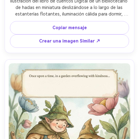
Ilustración del libro de cuentos Digital de un bibliotecario 
de hadas en miniatura deslizándose a lo largo de las 
estanterías flotantes, iluminación cálida para dormir, 
superposición de textura dibujada a mano, libro de 
cuentos extendido con profundidad a través de formas 
Copiar mensaje
superpuestas, brillos suaves, diseño de personajes 
consistente a través de las páginas, punto focal claro y 
Crear una imagen Similar ↗
área segura para el texto, lente de 85 mm, profundidad 
de campo poco profunda- -ar 4:5