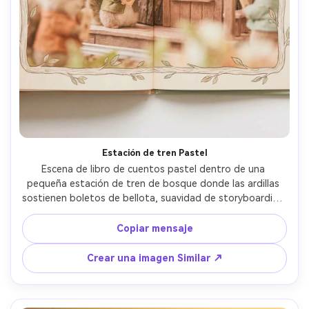
Estación de tren Pastel
Escena de libro de cuentos pastel dentro de una 
pequeña estación de tren de bosque donde las ardillas 
sostienen boletos de bellota, suavidad de storyboarding 
pastel, cálida paleta de libro de cuentos, señalización 
legible con iconos simples, lámparas acogedoras, diseño 
Copiar mensaje
de personajes consistente a través de las páginas, 
sensación de diseño extendido de doble página, borde 
Crear una imagen Similar ↗
seguro para texto, lente de 85 mm, profundidad de 
campo poco profunda, iluminación cinematográfica 
suave- -ar 4:5