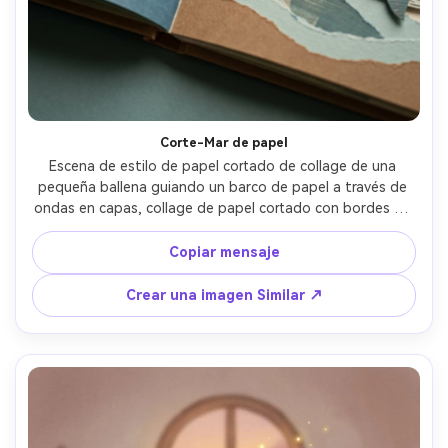
Corte-Mar de papel
Escena de estilo de papel cortado de collage de una 
pequeña ballena guiando un barco de papel a través de 
ondas en capas, collage de papel cortado con bordes de 
tijeras visibles, lenguaje de forma audaz, composición de 
extensión de libro de cuentos, paleta limitada, diseño de 
Copiar mensaje
personajes caprichosos, personaje consistente a través 
de las páginas, espacio negativo limpio para el texto, 
Crear una imagen Similar ↗
lente de 85 mm, profundidad de campo poco profunda, 
iluminación cinematográfica suave- -ar 4:5