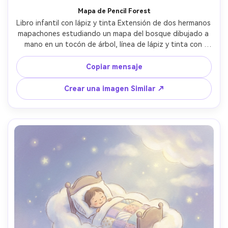
Mapa de Pencil Forest
Libro infantil con lápiz y tinta Extensión de dos hermanos 
mapachones estudiando un mapa del bosque dibujado a 
mano en un tocón de árbol, línea de lápiz y tinta con 
sombra suave, lavado cálido de paleta de libro de 
cuentos, iconos legibles en el mapa, grano de papel 
Copiar mensaje
texturizado, diseño de personajes consistente a través 
de las páginas, margen seguro para texto, lente de 85 
Crear una imagen Similar ↗
mm, profundidad de campo poco profunda, iluminación 
cinematográfica suave-AR 4:5