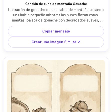
Canción de cuna de montaña Gouache
Ilustración de gouache de una cabra de montaña tocando 
un ukulele pequeño mientras las nubes flotan como 
mantas, paleta de gouache con degradados suaves, 
iluminación cálida para dormir, diseño de personaje 
caprichoso, líneas de ritmo suave en el aire, personaje 
Copiar mensaje
consistente a través de las páginas, fondo mínimo para 
mantener el enfoque, lente de 85 mm, profundidad de 
Crear una imagen Similar ↗
campo poco profunda- -ar 4:5