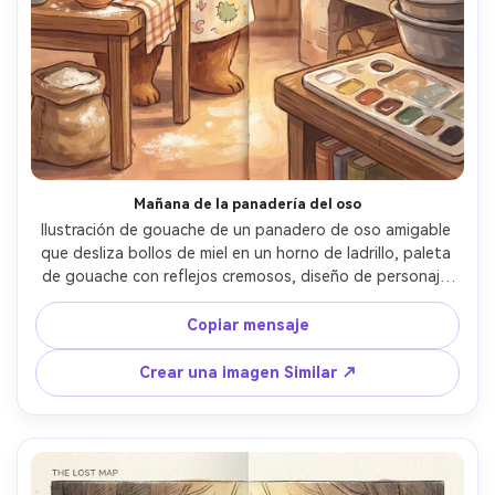
Mañana de la panadería del oso
Ilustración de gouache de un panadero de oso amigable 
que desliza bollos de miel en un horno de ladrillo, paleta 
de gouache con reflejos cremosos, diseño de personaje 
caprichoso, accesorios de cocina acogedores, sensación 
de diseño de doble página, formas de silueta claras, 
Copiar mensaje
texturas sutiles de polvo de harina, carácter consistente 
a través de las páginas, lente de 85 mm, profundidad de 
Crear una imagen Similar ↗
campo poco profunda- -ar 4:5