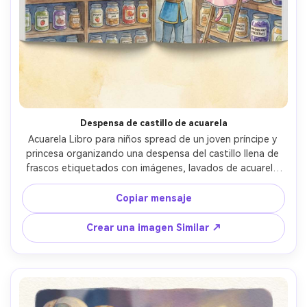
Despensa de castillo de acuarela
Acuarela Libro para niños spread de un joven príncipe y 
princesa organizando una despensa del castillo llena de 
frascos etiquetados con imágenes, lavados de acuarela 
suave, spread de libro de cuentos, paleta de colores de 
cuento de hadas, etiquetas legibles, luz acogedora, 
Copiar mensaje
diseño de personajes consistente a través de las páginas, 
espacio seguro para texto en una pared en blanco, lente 
Crear una imagen Similar ↗
de 85 mm, profundidad de campo poco profunda- -ar 4:5