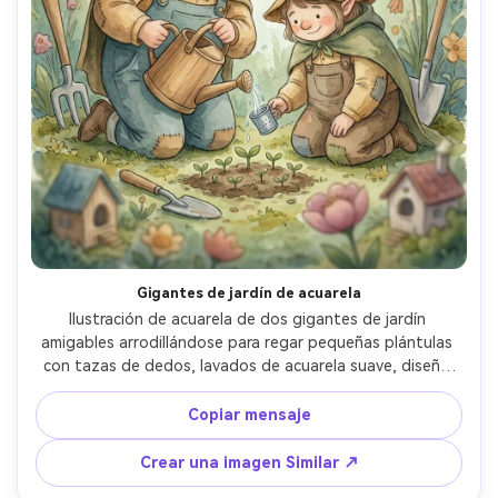
Crea imágenes IA
ilimitadas. 100 %
gratis!
Empieza Gratis→
Gigantes de jardín de acuarela
Ilustración de acuarela de dos gigantes de jardín 
amigables arrodillándose para regar pequeñas plántulas 
con tazas de dedos, lavados de acuarela suave, diseño 
de personaje caprichoso, paleta de colores de cuento de 
hadas, accesorios de gran tamaño para el humor, 
Copiar mensaje
personaje consistente a través de las páginas, detalles 
de fondo simples, espacio para texto de narración, lente 
Crear una imagen Similar ↗
de 85 mm, profundidad de campo poco profunda, 