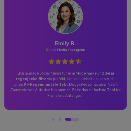
Emily R.
Social Media Managerin
„Ich manage Social Media für eine Modemarke und der
ai
regenjacke filter
ist perfekt, um virale Inhalte zu erstellen.
Unser
KI-Regenmanteleffekt Douyin
Video hat über Nacht
Tausende von Aufrufen bekommen. Es ist das einfachste Tool für
Profis und Anfänger.“