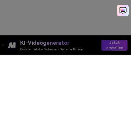
KI-Videogenerator
Jetzt
erstellen
Erstelle mühelos Videos aus Text oder Bildern
Join AI Raincoat Trend
Media.io Online Tools Quality Rating：
4.7 (162,357 Votes)
AI-Video
AI-Bild