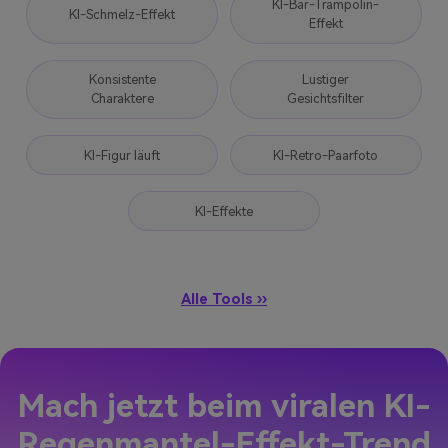
KI-Bär-Trampolin-
KI-Schmelz-Effekt
Effekt
Konsistente
Lustiger
Charaktere
Gesichtsfilter
KI-Figur läuft
KI-Retro-Paarfoto
KI-Effekte
Alle Tools ››
Mach jetzt beim viralen KI-
Regenmantel-Effekt-Trend