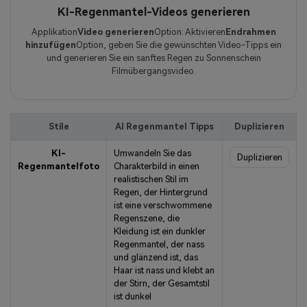
KI-Regenmantel-Videos generieren
Applikation
Video generieren
Option: Aktivieren
Endrahmen
hinzufügen
Option, geben Sie die gewünschten Video-Tipps ein
und generieren Sie ein sanftes Regen zu Sonnenschein
Filmübergangsvideo.
Stile
AI Regenmantel Tipps
Duplizieren
KI-
Umwandeln Sie das
Duplizieren
Regenmantelfoto
Charakterbild in einen
realistischen Stil im
Regen, der Hintergrund
ist eine verschwommene
Regenszene, die
Kleidung ist ein dunkler
Regenmantel, der nass
und glänzend ist, das
Haar ist nass und klebt an
der Stirn, der Gesamtstil
ist dunkel