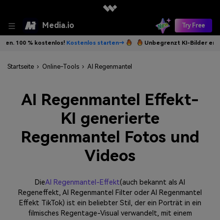
Media.io
Try Free
tenlos!
Kostenlos starten→
Unbegrenzt KI-Bilder erstellen. 100 % ko
Startseite
›
Online-Tools
›
AI Regenmantel
AI Regenmantel Effekt-
KI generierte
Regenmantel Fotos und
Videos
Die
AI Regenmantel-Effekt
(auch bekannt als AI
Regeneffekt, AI Regenmantel Filter oder AI Regenmantel
Effekt TikTok) ist ein beliebter Stil, der ein Porträt in ein
filmisches Regentage-Visual verwandelt, mit einem