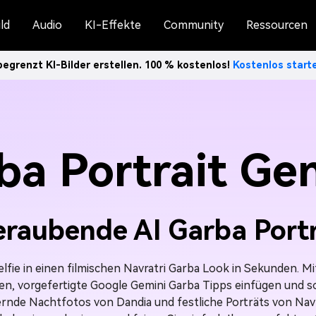
ld
Audio
KI-Effekte
Community
Ressourcen
egrenzt KI-Bilder erstellen. 100 % kostenlos!
Kostenlos star
ba Portrait Ge
eraubende AI Garba Portr
elfie in einen filmischen Navratri Garba Look in Sekunden. 
en, vorgefertigte Google Gemini Garba Tipps einfügen und s
llernde Nachtfotos von Dandia und festliche Porträts von Nav