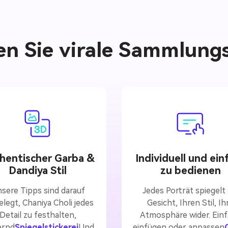
en Sie virale Sammlungs
hentischer Garba &
Individuell und ein
Dandiya Stil
zu bedienen
sere Tipps sind darauf
Jedes Porträt spiegelt 
elegt, Chaniya Choli jedes
Gesicht, Ihren Stil, Ih
Detail zu festhalten,
Atmosphäre wider. Ein
ernd
Spiegelstickerei
Und
einfügen oder anpassen