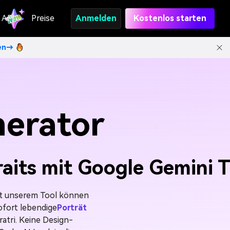
API
Preise
Anmelden
Kostenlos starten
ten→
nerator
aits mit Google Gemini 
Mit unserem Tool können
ofort lebendige
Porträt
ratri. Keine Design-