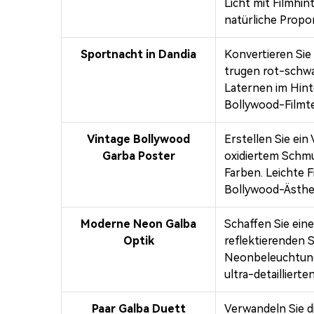
Licht mit Filmhi
natürliche Propor
Sportnacht in Dandia
Konvertieren Sie
trugen rot-schwa
Laternen im Hinte
Bollywood-Filmte
Vintage Bollywood
Erstellen Sie ein
Garba Poster
oxidiertem Schm
Farben. Leichte 
Bollywood-Ästhet
Moderne Neon Galba
Schaffen Sie ein
Optik
reflektierenden 
Neonbeleuchtung,
ultra-detailliert
Paar Galba Duett
Verwandeln Sie di