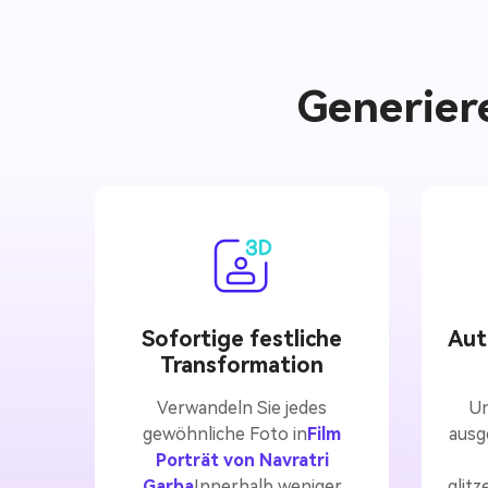
Generier
Sofortige festliche
Aut
Transformation
Verwandeln Sie jedes
Un
gewöhnliche Foto in
Film
ausg
Porträt von Navratri
Garba
Innerhalb weniger
glitz