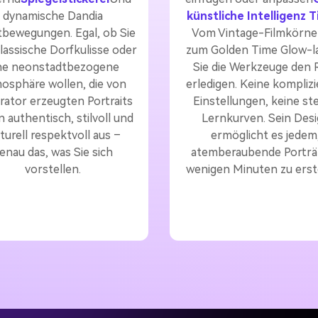
dynamische Dandia
künstliche Intelligenz T
bewegungen. Egal, ob Sie
Vom Vintage-Filmkörner
lassische Dorfkulisse oder
zum Golden Time Glow-l
ne neonstadtbezogene
Sie die Werkzeuge den 
osphäre wollen, die von
erledigen. Keine kompliz
ator erzeugten Portraits
Einstellungen, keine ste
 authentisch, stilvoll und
Lernkurven. Sein Des
turell respektvoll aus –
ermöglicht es jedem
enau das, was Sie sich
atemberaubende Porträt
vorstellen.
wenigen Minuten zu erste