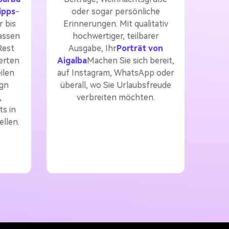
ipps
-
oder sogar persönliche
 bis
Erinnerungen. Mit qualitativ
assen
hochwertiger, teilbarer
Rest
Ausgabe, Ihr
Porträt von
ierten
Aigalba
Machen Sie sich bereit,
ilen
auf Instagram, WhatsApp oder
ign
überall, wo Sie Urlaubsfreude
,
verbreiten möchten.
s in
llen.