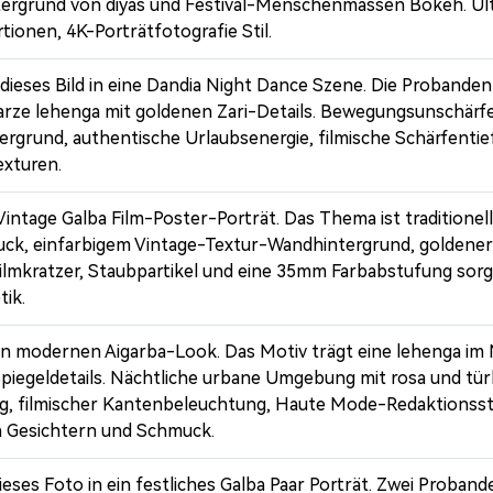
ntergrund von diyas und Festival-Menschenmassen Bokeh. Ult
tionen, 4K-Porträtfotografie Stil.
 dieses Bild in eine Dandia Night Dance Szene. Die Probande
rze lehenga mit goldenen Zari-Details. Bewegungsunschärfe
rgrund, authentische Urlaubsenergie, filmische Schärfentief
xturen.
 Vintage Galba Film-Poster-Porträt. Das Thema ist traditionel
uck, einfarbigem Vintage-Textur-Wandhintergrund, goldene
Filmkratzer, Staubpartikel und eine 35mm Farbabstufung sorg
ik.
en modernen Aigarba-Look. Das Motiv trägt eine lehenga im 
Unbegren
Spiegeldetails. Nächtliche urbane Umgebung mit rosa und tü
 filmischer Kantenbeleuchtung, Haute Mode-Redaktionsstil
Bilder er
en Gesichtern und Schmuck.
eses Foto in ein festliches Galba Paar Porträt. Zwei Proban