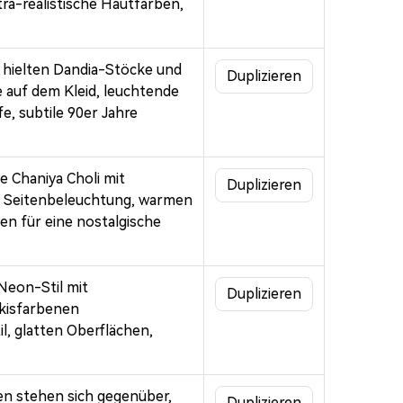
ra-realistische Hautfarben,
n hielten Dandia-Stöcke und
Duplizieren
 auf dem Kleid, leuchtende
e, subtile 90er Jahre
le Chaniya Choli mit
Duplizieren
r Seitenbeleuchtung, warmen
en für eine nostalgische
Neon-Stil mit
zt KI-
Duplizieren
rkisfarbenen
, glatten Oberflächen,
stellen. 100
den stehen sich gegenüber,
Duplizieren