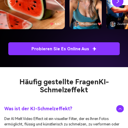
8,641
Pfannkuchen
4,501
Zaubere
Probieren Sie Es Online Aus
Häufig gestellte Fragen
KI-
Schmelzeffekt
Was ist der KI-Schmelzeffekt?
Der AI Melt Video Effect ist ein visueller Filter, der es Ihren Fotos
ermöglicht, flüssig und künstlerisch zu schmelzen, zu verformen oder