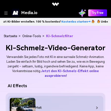
Media.io
Try Free
der erstellen. 100 % kostenlos!
Kostenlos starten→
Unbegrenzt KI-Bi
Startseite
>
Online-Tools
>
KI-Schmelzfilter
KI-Schmelz-Video-Generator
Verwandeln Sie jedes Foto mit KI in eine surreale Schmelz-Animation.
Laden Sie einfach Ihr Bild hoch und sehen Sie zu, wie es in Bewegung
zergeht – seltsam, lustig, irgendwie befriedigend. Keine App, keine
Vorkenntnisse nötig.
Jetzt den KI-Schmelz-Effekt online
ausprobieren!
AI Effects
Melt