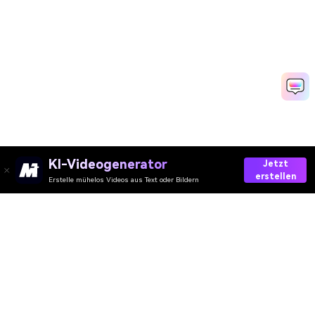
KI-Videogenerator
Jetzt
erstellen
Erstelle mühelos Videos aus Text oder Bildern
Generate Your AI Melting Video
Media.io Online Tools Quality Rating：
4.7 (162,357 Votes)