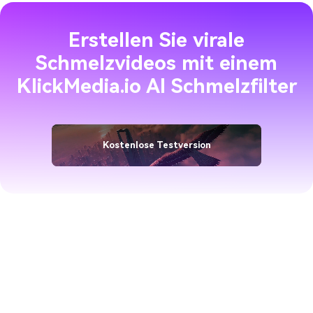
Erstellen Sie virale
Schmelzvideos mit einem
Klick
Media.io AI Schmelzfilter
Kostenlose Testversion