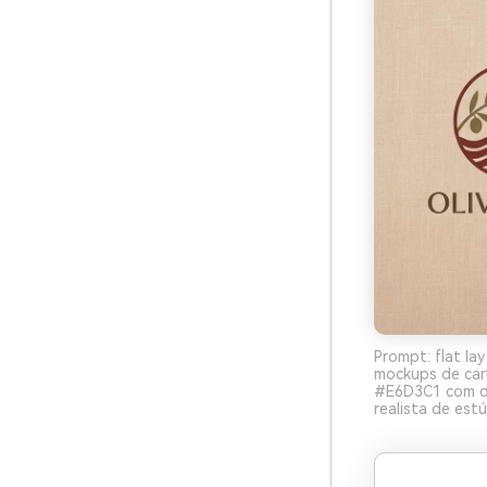
Prompt: flat la
mockups de car
#E6D3C1 com de
realista de estú