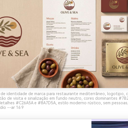
y de identidade de marca para restaurante mediterrâneo, logotipo, 
tão de visita e sinalização em fundo neutro, cores dominantes #7
talhes #C26A5A e #8A7D5A, estilo moderno rústico, sem pessoas,
dio --ar 16:9