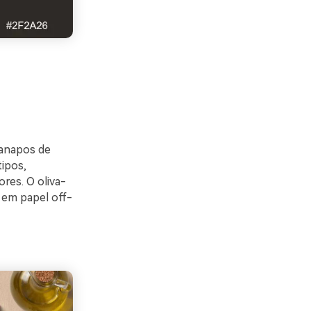
danapos de
ipos,
res. O oliva-
s em papel off-