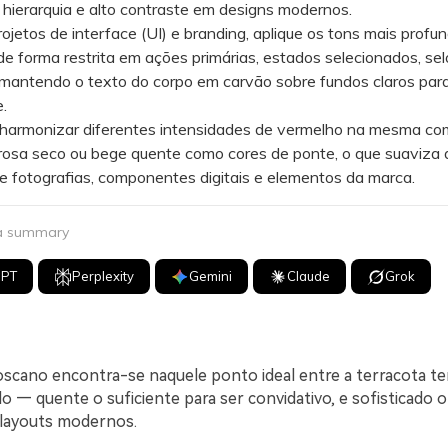
 hierarquia e alto contraste em designs modernos.
tos de interface (UI) e branding, aplique os tons mais profu
e forma restrita em ações primárias, estados selecionados, sel
 mantendo o texto do corpo em carvão sobre fundos claros para
e.
rmonizar diferentes intensidades de vermelho na mesma co
rosa seco ou bege quente como cores de ponte, o que suaviza 
re fotografias, componentes digitais e elementos da marca.
 a summary
GPT
Perplexity
Gemini
Claude
Grok
scano encontra-se naquele ponto ideal entre a terracota te
o — quente o suficiente para ser convidativo, e sofisticado 
r layouts modernos.