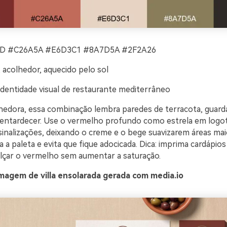
 #C26A5A #E6D3C1 #8A7D5A #2F2A26
, acolhedor, aquecido pelo sol
identidade visual de restaurante mediterrâneo
lhedora, essa combinação lembra paredes de terracota, guar
o entardecer. Use o vermelho profundo como estrela em logot
inalizações, deixando o creme e o bege suavizarem áreas maio
 a paleta e evita que fique adocicada. Dica: imprima cardápio
alçar o vermelho sem aumentar a saturação.
magem de villa ensolarada gerada com media.io