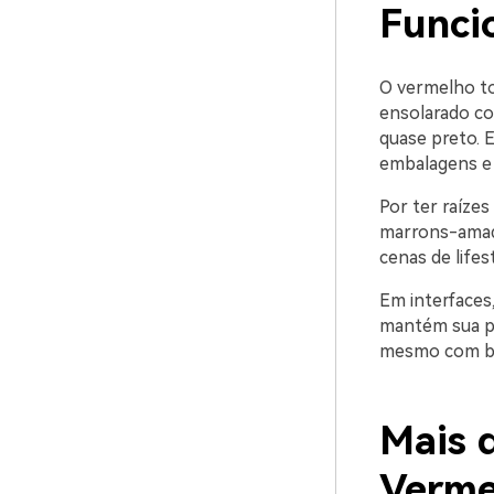
Funci
O vermelho to
ensolarado co
quase preto. E
embalagens e d
Por ter raíze
marrons-amade
cenas de life
Em interfaces
mantém sua pr
mesmo com bot
Mais d
Verme