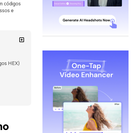
om códigos
essos e
igos HEX)
no