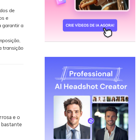
ndos de
os e
 garantir a
mposição,
a transição
rrosa e o
o bastante