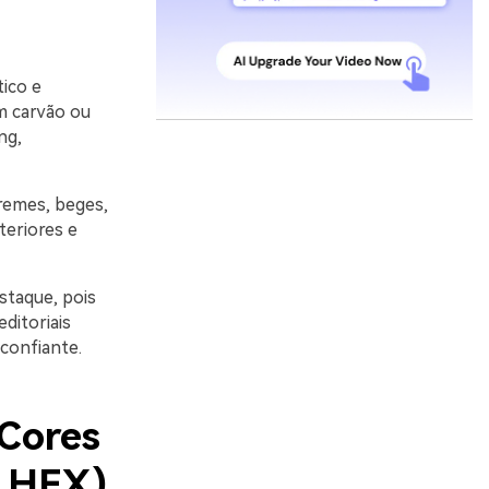
ico e
m carvão ou
ng,
remes, beges,
teriores e
taque, pois
ditoriais
confiante.
 Cores
s HEX)