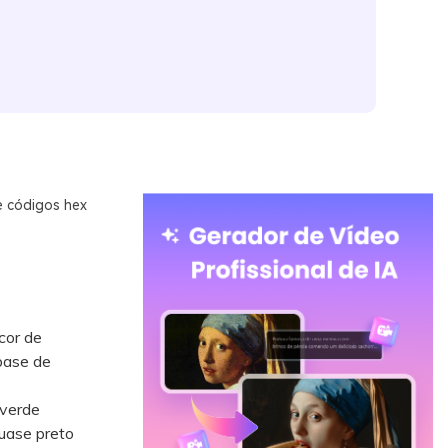
e códigos hex
cor de
 base de
 verde
quase preto