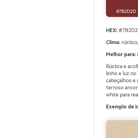
HEX:
#7B2D2D
Clima:
rústico
Melhor para:
Rústica e aco
linho e luz n
cabeçalhos e s
terroso ancora
white para re
Exemplo de i