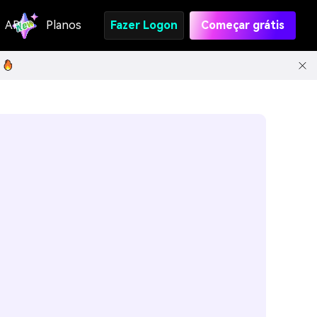
API
Planos
Fazer Logon
Começar grátis