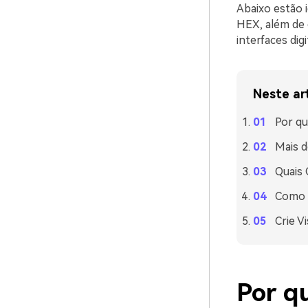
Abaixo estão 
HEX, além de 
interfaces digi
Neste ar
Por q
Mais d
Quais
Como 
Crie V
Por q