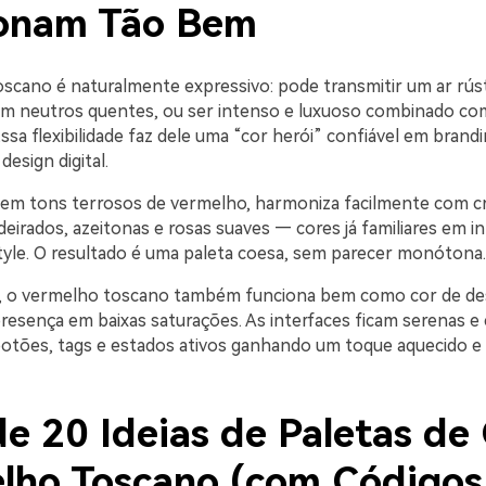
onam Tão Bem
scano é naturalmente expressivo: pode transmitir um ar rúst
m neutros quentes, ou ser intenso e luxuoso combinado co
ssa flexibilidade faz dele uma “cor herói” confiável em brandi
esign digital.
s em tons terrosos de vermelho, harmoniza facilmente com c
irados, azeitonas e rosas suaves — cores já familiares em in
style. O resultado é uma paleta coesa, sem parecer monótona.
, o vermelho toscano também funciona bem como cor de des
esença em baixas saturações. As interfaces ficam serenas e e
ões, tags e estados ativos ganhando um toque aquecido e 
e 20 Ideias de Paletas de
lho Toscano (com Código