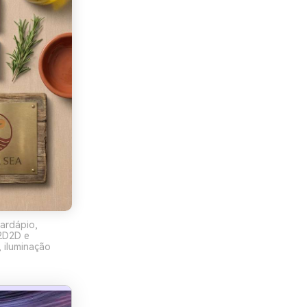
cardápio,
B2D2D e
 iluminação